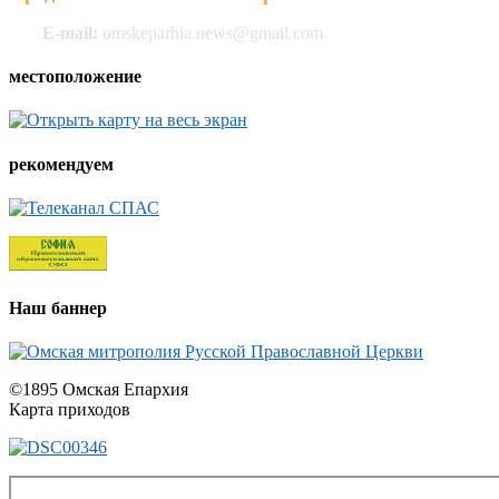
E-mail:
omskeparhia.news@gmail.com
местоположение
рекомендуем
Наш баннер
©1895 Омская Епархия
Карта приходов