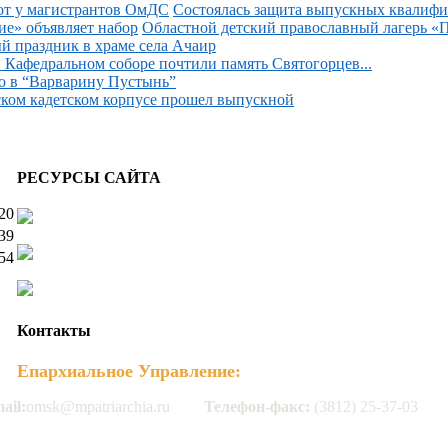
Состоялась защита выпускных квалифи
Областной детский православный лагерь «П
й праздник в храме села Ачаир
 Кафедральном соборе почтили память Святогорцев...
о в “Варварину Пустынь”
ком кадетском корпусе прошел выпускной
РЕСУРСЫ САЙТА
20
39
54
Контакты
Епархиальное Управление:
ail:
omsk@mpatriarchia.ru
Телефон-факс:
(3812) 25-37-03