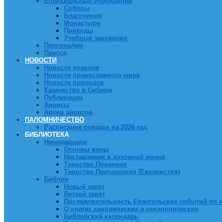
Епархиальные учреждения
Соборы
Благочиния
Монастыри
Приходы
Учебные заведения
Персоналии
Пресса
НОВОСТИ
Новости епархии
Новости православного мира
Новости приходов
Казачество в Сибири
Публикации
Анонсы
Архив анонсов
ПАЛОМНИЧЕСТВО
Расписание поездок на 2026 год
БИБЛИОТЕКА
Начинающим
Основы веры
Наставления в духовной жизни
Таинство Покаяния
Таинство Причащения (Евхаристия)
Библия
Новый завет
Ветхий завет
Последовательность Евангельских событий по 
О книгах канонических и неканонических
Библейский календарь