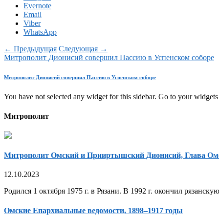
Evernote
Email
Viber
WhatsApp
← Предыдущая
Следующая →
Митрополит Дионисий совершил Пассию в Успенском соборе
Митрополит Дионисий совершил Пассию в Успенском соборе
You have not selected any widget for this sidebar. Go to your widgets 
Митрополит
Митрополит Омский и Прииртышский Дионисий, Глава Ом
12.10.2023
Родился 1 октября 1975 г. в Рязани. В 1992 г. окончил рязанск
Омские Епархиальные ведомости, 1898–1917 годы