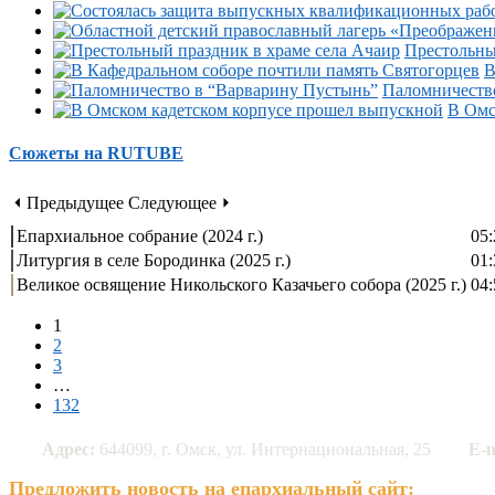
Престольны
В
Паломничеств
В Омс
Сюжеты на RUTUBE
⏴ Предыдущее
Следующее ⏵
Епархиальное собрание (2024 г.)
05:
Литургия в селе Бородинка (2025 г.)
01:
Великое освящение Никольского Казачьего собора (2025 г.)
04:
1
2
3
…
132
Адрес:
644099, г. Омск, ул. Интернациональная, 25
E-m
Предложить новость на епархиальный сайт: