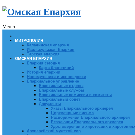
Меню
МИТРОПОЛИЯ
Калачинская епархия
Исилькульская Епархия
Тарская епархия
ОМСКАЯ ЕПАРХИЯ
Епархия сегодня
Карта благочиний
История епархии
Новомученики и исповедники
Епархиальное управление
Епархиальные отделы
Епархиальные службы
Епархиальные комиссии и комитеты
Епархиальный совет
Документы
Указы Епархиального архиерея
Циркулярные письма
Распоряжения Епархиального архиерея
Резолюции Епархиального архиерея
Удостоверения о хиротесиях и хиротония
Архиерейский мужской хор