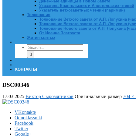
Денежные единицы в Новом Завете
Указатель Евангельских и Апостольских чтений
Указатель ветхозаветных чтений (паримий)
Толкования
Толкование Ветхого завета от А.П. Лопухина (част
Толкование Ветхого завета от А.П. Лопухина (част
Толкование Нового завета от А.П. Лопухина (часть
От Иоанна Златоуста
Жития святых
КОНТАКТЫ
DSC00346
17.03.2025
Виктор Сыромятников
Оригинальный размер
704 ×
VKontakte
Odnoklassniki
Facebook
Twitter
Google+