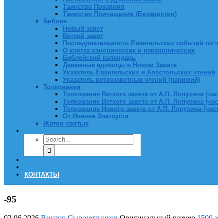
Таинство Покаяния
Таинство Причащения (Евхаристия)
Библия
Новый завет
Ветхий завет
Последовательность Евангельских событий по 
О книгах канонических и неканонических
Библейский календарь
Денежные единицы в Новом Завете
Указатель Евангельских и Апостольских чтений
Указатель ветхозаветных чтений (паримий)
Толкования
Толкование Ветхого завета от А.П. Лопухина (част
Толкование Ветхого завета от А.П. Лопухина (част
Толкование Нового завета от А.П. Лопухина (часть
От Иоанна Златоуста
Жития святых
КОНТАКТЫ
-95
02.06.2026
Виктор Сыромятников
Оригинальный размер
1500 