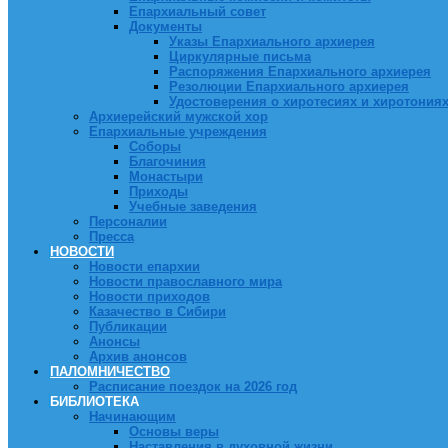
Епархиальный совет
Документы
Указы Епархиального архиерея
Циркулярные письма
Распоряжения Епархиального архиерея
Резолюции Епархиального архиерея
Удостоверения о хиротесиях и хиротония
Архиерейский мужской хор
Епархиальные учреждения
Соборы
Благочиния
Монастыри
Приходы
Учебные заведения
Персоналии
Пресса
НОВОСТИ
Новости епархии
Новости православного мира
Новости приходов
Казачество в Сибири
Публикации
Анонсы
Архив анонсов
ПАЛОМНИЧЕСТВО
Расписание поездок на 2026 год
БИБЛИОТЕКА
Начинающим
Основы веры
Наставления в духовной жизни