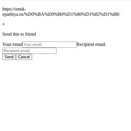
https://omsk-
eparhiya.ru/%D0%BA%D0%B0%D1%80%D1%82%D1%8B/
×
Send this to friend
Your email
Recipient email
Send
Cancel