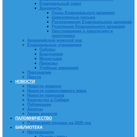
Епархиальный совет
Документы
Указы Епархиального архиерея
Циркулярные письма
Распоряжения Епархиального архиерея
Резолюции Епархиального архиерея
Удостоверения о хиротесиях и
хиротониях
Архиерейский мужской хор
Епархиальные учреждения
Соборы
Благочиния
Монастыри
Приходы
Учебные заведения
Персоналии
Пресса
НОВОСТИ
Новости епархии
Новости православного мира
Новости приходов
Казачество в Сибири
Публикации
Анонсы
Архив анонсов
ПАЛОМНИЧЕСТВО
Расписание поездок на 2026 год
БИБЛИОТЕКА
Начинающим
Основы веры