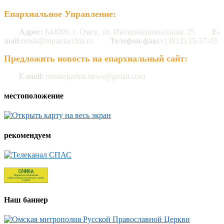
Епархиальное Управление:
Адрес:
644099, г. Омск, ул. Интернациональная, 25
E-
mail:
omsk@mpatriarchia.ru
Телефон-факс:
(3812) 25-37-03
Предложить новость на епархиальный сайт:
E-mail:
omskeparhia.news@gmail.com
местоположение
рекомендуем
Наш баннер