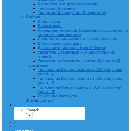
Наставления в духовной жизни
Таинство Покаяния
Таинство Причащения (Евхаристия)
Библия
Новый завет
Ветхий завет
Последовательность Евангельских событий по
четырем евангелистам
О книгах канонических и неканонических
Библейский календарь
Денежные единицы в Новом Завете
Указатель Евангельских и Апостольских
чтений
Указатель ветхозаветных чтений (паримий)
Толкования
Толкование Ветхого завета от А.П. Лопухина
(часть I)
Толкование Ветхого завета от А.П. Лопухина
(часть II)
Толкование Нового завета от А.П. Лопухина
(часть III)
От Иоанна Златоуста
Жития святых