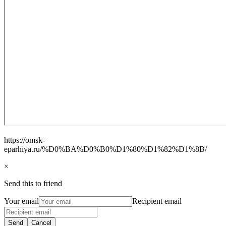
https://omsk-
eparhiya.ru/%D0%BA%D0%B0%D1%80%D1%82%D1%8B/
×
Send this to friend
Your email
Recipient email
Send
Cancel