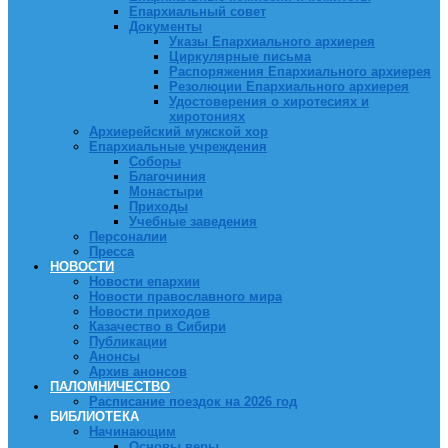
Епархиальный совет
Документы
Указы Епархиального архиерея
Циркулярные письма
Распоряжения Епархиального архиерея
Резолюции Епархиального архиерея
Удостоверения о хиротесиях и
хиротониях
Архиерейский мужской хор
Епархиальные учреждения
Соборы
Благочиния
Монастыри
Приходы
Учебные заведения
Персоналии
Пресса
НОВОСТИ
Новости епархии
Новости православного мира
Новости приходов
Казачество в Сибири
Публикации
Анонсы
Архив анонсов
ПАЛОМНИЧЕСТВО
Расписание поездок на 2026 год
БИБЛИОТЕКА
Начинающим
Основы веры