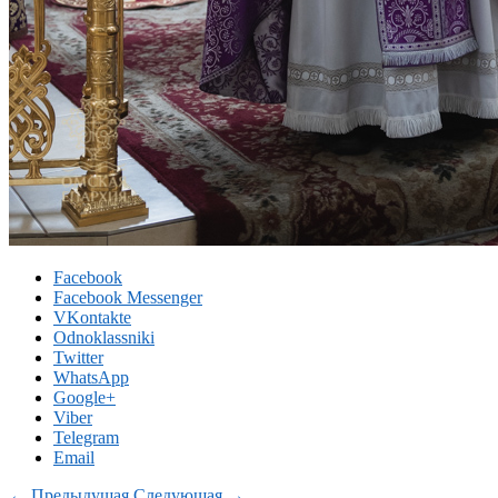
Facebook
Facebook Messenger
VKontakte
Odnoklassniki
Twitter
WhatsApp
Google+
Viber
Telegram
Email
← Предыдущая
Следующая →