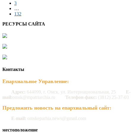
3
…
132
РЕСУРСЫ САЙТА
Контакты
Епархиальное Управление:
Адрес:
644099, г. Омск, ул. Интернациональная, 25
E-
mail:
omsk@mpatriarchia.ru
Телефон-факс:
(3812) 25-37-03
Предложить новость на епархиальный сайт:
E-mail:
omskeparhia.news@gmail.com
местоположение