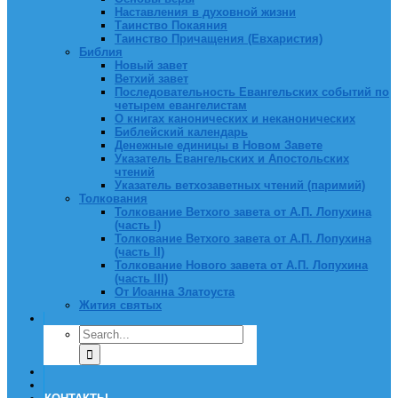
Наставления в духовной жизни
Таинство Покаяния
Таинство Причащения (Евхаристия)
Библия
Новый завет
Ветхий завет
Последовательность Евангельских событий по
четырем евангелистам
О книгах канонических и неканонических
Библейский календарь
Денежные единицы в Новом Завете
Указатель Евангельских и Апостольских
чтений
Указатель ветхозаветных чтений (паримий)
Толкования
Толкование Ветхого завета от А.П. Лопухина
(часть I)
Толкование Ветхого завета от А.П. Лопухина
(часть II)
Толкование Нового завета от А.П. Лопухина
(часть III)
От Иоанна Златоуста
Жития святых