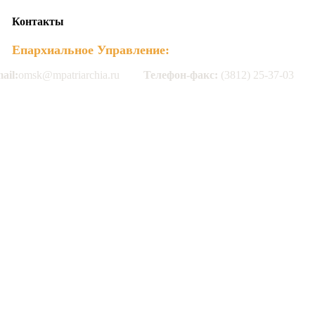
Контакты
Епархиальное Управление:
ail:
omsk@mpatriarchia.ru
Телефон-факс:
(3812) 25-37-03