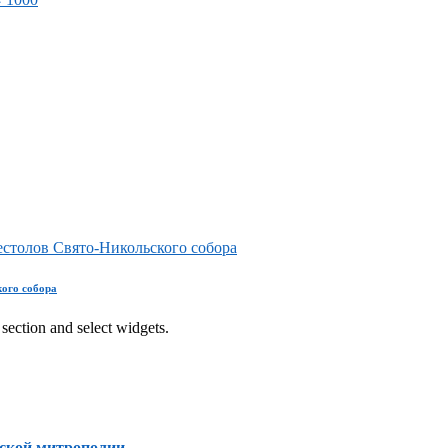
столов Свято-Никольского собора
ого собора
section and select widgets.
ской митрополии