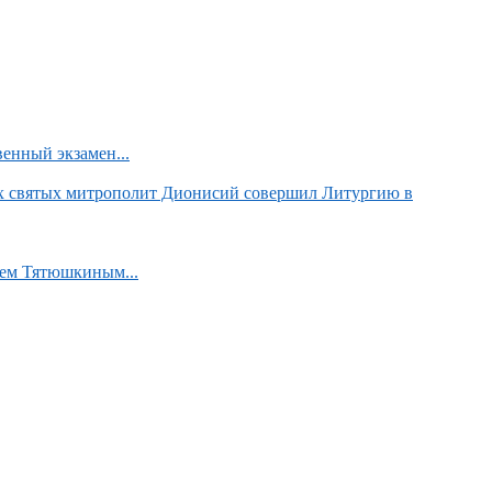
енный экзамен...
х святых митрополит Дионисий совершил Литургию в
аем Тятюшкиным...