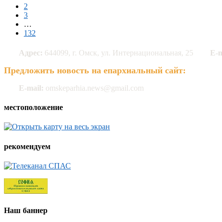
2
3
…
132
Адрес:
644099, г. Омск, ул. Интернациональная, 25
E-m
Предложить новость на епархиальный сайт:
E-mail:
omskeparhia.news@gmail.com
местоположение
рекомендуем
Наш баннер