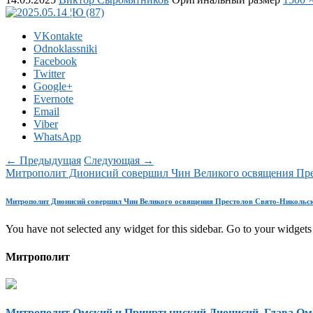
VKontakte
Odnoklassniki
Facebook
Twitter
Google+
Evernote
Email
Viber
WhatsApp
← Предыдущая
Следующая →
Митрополит Дионисий совершил Чин Великого освящения Пре
Митрополит Дионисий совершил Чин Великого освящения Престолов Свято-Никольск
You have not selected any widget for this sidebar. Go to your widgets 
Митрополит
Митрополит Омский и Прииртышский Дионисий, Глава Ом