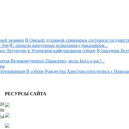
В Омской духовной семинарии состоялся государств
 ОмДС прошли выпускные испытания у бакалавров...
В праздник Все
вятая Великомученице Параскево, моли Бога о нас!...
на
В соборе Рождества Христова простились с Никол
РЕСУРСЫ САЙТА
20
39
54