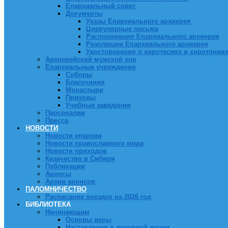
Епархиальный совет
Документы
Указы Епархиального архиерея
Циркулярные письма
Распоряжения Епархиального архиерея
Резолюции Епархиального архиерея
Удостоверения о хиротесиях и хиротония
Архиерейский мужской хор
Епархиальные учреждения
Соборы
Благочиния
Монастыри
Приходы
Учебные заведения
Персоналии
Пресса
НОВОСТИ
Новости епархии
Новости православного мира
Новости приходов
Казачество в Сибири
Публикации
Анонсы
Архив анонсов
ПАЛОМНИЧЕСТВО
Расписание поездок на 2026 год
БИБЛИОТЕКА
Начинающим
Основы веры
Наставления в духовной жизни