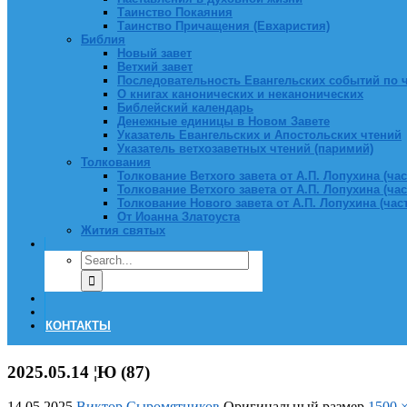
Таинство Покаяния
Таинство Причащения (Евхаристия)
Библия
Новый завет
Ветхий завет
Последовательность Евангельских событий по 
О книгах канонических и неканонических
Библейский календарь
Денежные единицы в Новом Завете
Указатель Евангельских и Апостольских чтений
Указатель ветхозаветных чтений (паримий)
Толкования
Толкование Ветхого завета от А.П. Лопухина (част
Толкование Ветхого завета от А.П. Лопухина (част
Толкование Нового завета от А.П. Лопухина (часть
От Иоанна Златоуста
Жития святых
КОНТАКТЫ
2025.05.14 ¦Ю (87)
14.05.2025
Виктор Сыромятников
Оригинальный размер
1500 