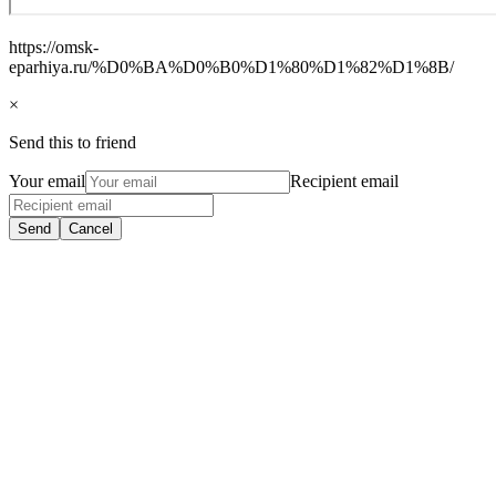
https://omsk-
eparhiya.ru/%D0%BA%D0%B0%D1%80%D1%82%D1%8B/
×
Send this to friend
Your email
Recipient email
Send
Cancel