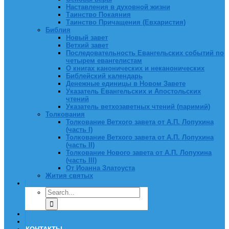
Наставления в духовной жизни
Таинство Покаяния
Таинство Причащения (Евхаристия)
Библия
Новый завет
Ветхий завет
Последовательность Евангельских событий по
четырем евангелистам
О книгах канонических и неканонических
Библейский календарь
Денежные единицы в Новом Завете
Указатель Евангельских и Апостольских
чтений
Указатель ветхозаветных чтений (паримий)
Толкования
Толкование Ветхого завета от А.П. Лопухина
(часть I)
Толкование Ветхого завета от А.П. Лопухина
(часть II)
Толкование Нового завета от А.П. Лопухина
(часть III)
От Иоанна Златоуста
Жития святых