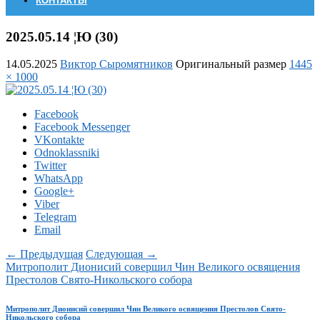
КОНТАКТЫ
2025.05.14 ¦Ю (30)
14.05.2025
Виктор Сыромятников
Оригинальный размер
1445
× 1000
Facebook
Facebook Messenger
VKontakte
Odnoklassniki
Twitter
WhatsApp
Google+
Viber
Telegram
Email
← Предыдущая
Следующая →
Митрополит Дионисий совершил Чин Великого освящения
Престолов Свято-Никольского собора
Митрополит Дионисий совершил Чин Великого освящения Престолов Свято-
Никольского собора