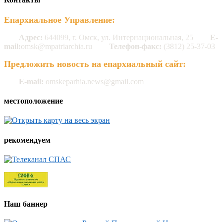
Епархиальное Управление:
Адрес:
644099, г. Омск, ул. Интернациональная, 25
E-
mail:
omsk@mpatriarchia.ru
Телефон-факс:
(3812) 25-37-03
Предложить новость на епархиальный сайт:
E-mail:
omskeparhia.news@gmail.com
местоположение
рекомендуем
Наш баннер