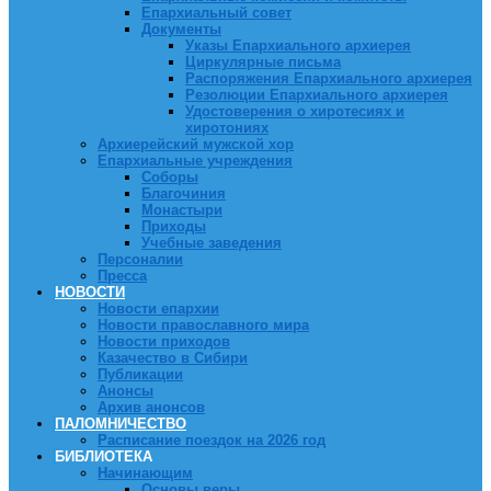
Епархиальный совет
Документы
Указы Епархиального архиерея
Циркулярные письма
Распоряжения Епархиального архиерея
Резолюции Епархиального архиерея
Удостоверения о хиротесиях и
хиротониях
Архиерейский мужской хор
Епархиальные учреждения
Соборы
Благочиния
Монастыри
Приходы
Учебные заведения
Персоналии
Пресса
НОВОСТИ
Новости епархии
Новости православного мира
Новости приходов
Казачество в Сибири
Публикации
Анонсы
Архив анонсов
ПАЛОМНИЧЕСТВО
Расписание поездок на 2026 год
БИБЛИОТЕКА
Начинающим
Основы веры