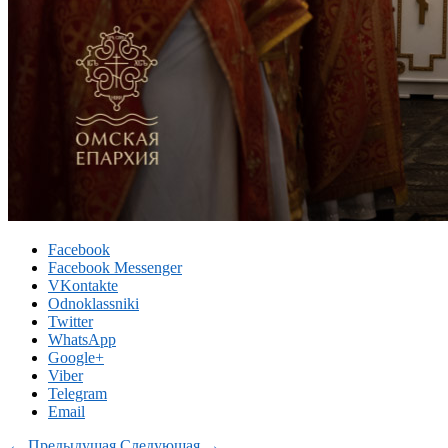
Facebook
Facebook Messenger
VKontakte
Odnoklassniki
Twitter
WhatsApp
Google+
Viber
Telegram
Email
← Предыдущая
Следующая →