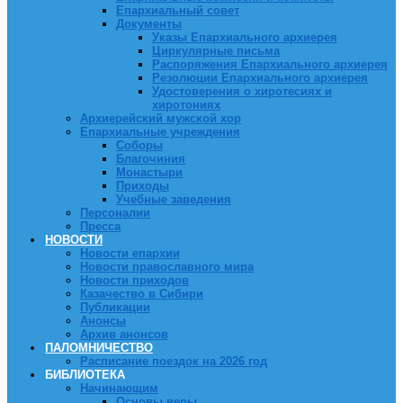
Епархиальный совет
Документы
Указы Епархиального архиерея
Циркулярные письма
Распоряжения Епархиального архиерея
Резолюции Епархиального архиерея
Удостоверения о хиротесиях и
хиротониях
Архиерейский мужской хор
Епархиальные учреждения
Соборы
Благочиния
Монастыри
Приходы
Учебные заведения
Персоналии
Пресса
НОВОСТИ
Новости епархии
Новости православного мира
Новости приходов
Казачество в Сибири
Публикации
Анонсы
Архив анонсов
ПАЛОМНИЧЕСТВО
Расписание поездок на 2026 год
БИБЛИОТЕКА
Начинающим
Основы веры