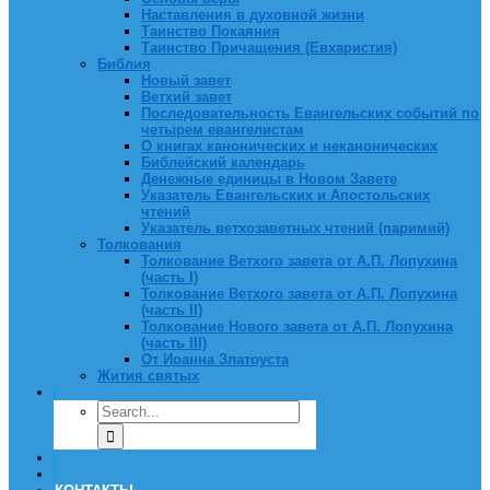
Наставления в духовной жизни
Таинство Покаяния
Таинство Причащения (Евхаристия)
Библия
Новый завет
Ветхий завет
Последовательность Евангельских событий по
четырем евангелистам
О книгах канонических и неканонических
Библейский календарь
Денежные единицы в Новом Завете
Указатель Евангельских и Апостольских
чтений
Указатель ветхозаветных чтений (паримий)
Толкования
Толкование Ветхого завета от А.П. Лопухина
(часть I)
Толкование Ветхого завета от А.П. Лопухина
(часть II)
Толкование Нового завета от А.П. Лопухина
(часть III)
От Иоанна Златоуста
Жития святых