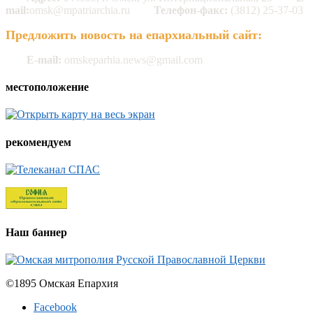
mail:
omsk@mpatriarchia.ru
Телефон-факс:
(3812) 25-37-03
Предложить новость на епархиальный сайт:
E-mail:
omskeparhia.news@gmail.com
местоположение
рекомендуем
Наш баннер
©1895 Омская Епархия
Facebook