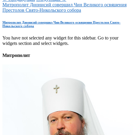
Митрополит Дионисий совершил Чин Великого освящения
Престолов Свято-Никольского собора
Митрополит Дионисий совершил Чин Великого освящения Престолов Свято-
Никольского собора
You have not selected any widget for this sidebar. Go to your
widgets section and select widgets.
Митрополит