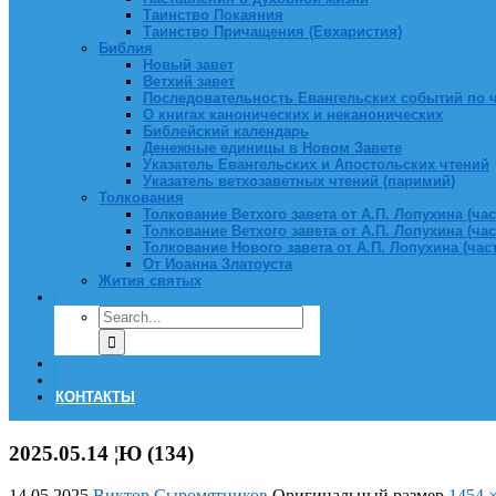
Таинство Покаяния
Таинство Причащения (Евхаристия)
Библия
Новый завет
Ветхий завет
Последовательность Евангельских событий по 
О книгах канонических и неканонических
Библейский календарь
Денежные единицы в Новом Завете
Указатель Евангельских и Апостольских чтений
Указатель ветхозаветных чтений (паримий)
Толкования
Толкование Ветхого завета от А.П. Лопухина (част
Толкование Ветхого завета от А.П. Лопухина (част
Толкование Нового завета от А.П. Лопухина (часть
От Иоанна Златоуста
Жития святых
КОНТАКТЫ
2025.05.14 ¦Ю (134)
14.05.2025
Виктор Сыромятников
Оригинальный размер
1454 