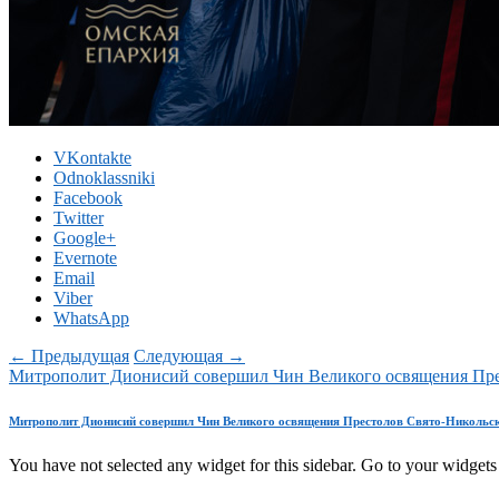
VKontakte
Odnoklassniki
Facebook
Twitter
Google+
Evernote
Email
Viber
WhatsApp
← Предыдущая
Следующая →
Митрополит Дионисий совершил Чин Великого освящения Пре
Митрополит Дионисий совершил Чин Великого освящения Престолов Свято-Никольск
You have not selected any widget for this sidebar. Go to your widgets 