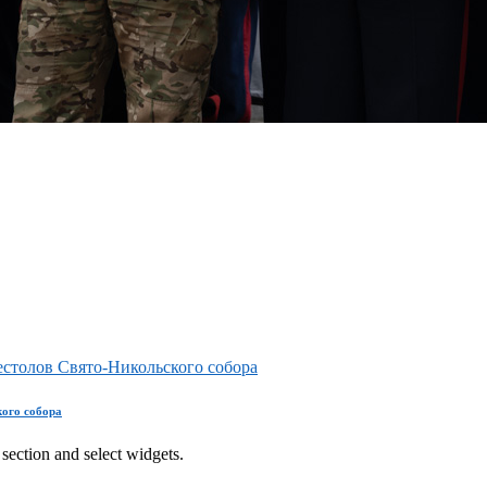
столов Свято-Никольского собора
ого собора
section and select widgets.