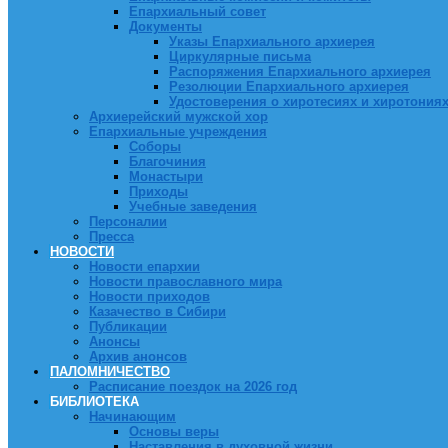
Епархиальный совет
Документы
Указы Епархиального архиерея
Циркулярные письма
Распоряжения Епархиального архиерея
Резолюции Епархиального архиерея
Удостоверения о хиротесиях и хиротония
Архиерейский мужской хор
Епархиальные учреждения
Соборы
Благочиния
Монастыри
Приходы
Учебные заведения
Персоналии
Пресса
НОВОСТИ
Новости епархии
Новости православного мира
Новости приходов
Казачество в Сибири
Публикации
Анонсы
Архив анонсов
ПАЛОМНИЧЕСТВО
Расписание поездок на 2026 год
БИБЛИОТЕКА
Начинающим
Основы веры
Наставления в духовной жизни