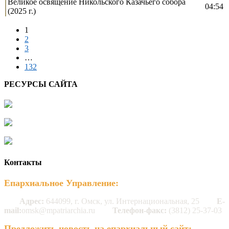
Великое освящение Никольского Казачьего собора
04:54
(2025 г.)
1
2
3
…
132
РЕСУРСЫ САЙТА
Контакты
Епархиальное Управление:
Адрес:
644099, г. Омск, ул. Интернациональная, 25
E-
mail:
omsk@mpatriarchia.ru
Телефон-факс:
(3812) 25-37-03
Предложить новость на епархиальный сайт: