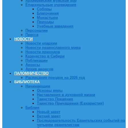
Архиерейский мужской хор
Епархиальные учреждения
Соборы
Благочиния
Монастыри
Приходы
Учебные заведения
Персоналии
Пресса
НОВОСТИ
Новости епархии
Новости православного мира
Новости приходов
Казачество в Сибири
Публикации
Анонсы
Архив анонсов
ПАЛОМНИЧЕСТВО
Расписание поездок на 2026 год
БИБЛИОТЕКА
Начинающим
Основы веры
Наставления в духовной жизни
Таинство Покаяния
Таинство Причащения (Евхаристия)
Библия
Новый завет
Ветхий завет
Последовательность Евангельских событий по
четырем евангелистам