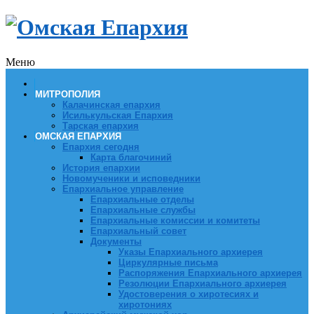
Меню
МИТРОПОЛИЯ
Калачинская епархия
Исилькульская Епархия
Тарская епархия
ОМСКАЯ ЕПАРХИЯ
Епархия сегодня
Карта благочиний
История епархии
Новомученики и исповедники
Епархиальное управление
Епархиальные отделы
Епархиальные службы
Епархиальные комиссии и комитеты
Епархиальный совет
Документы
Указы Епархиального архиерея
Циркулярные письма
Распоряжения Епархиального архиерея
Резолюции Епархиального архиерея
Удостоверения о хиротесиях и
хиротониях