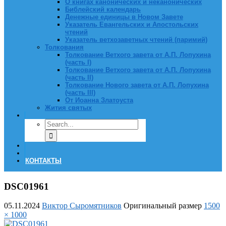
О книгах канонических и неканонических
Библейский календарь
Денежные единицы в Новом Завете
Указатель Евангельских и Апостольских
чтений
Указатель ветхозаветных чтений (паримий)
Толкования
Толкование Ветхого завета от А.П. Лопухина
(часть I)
Толкование Ветхого завета от А.П. Лопухина
(часть II)
Толкование Нового завета от А.П. Лопухина
(часть III)
От Иоанна Златоуста
Жития святых
КОНТАКТЫ
DSC01961
05.11.2024
Виктор Сыромятников
Оригинальный размер
1500
× 1000