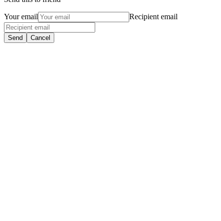
Your email
Recipient email
Send
Cancel