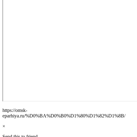
https://omsk-
eparhiya.ru/%D0%BA%D0%B0%D1%80%D1%82%D1%8B/
×
Send this to friend