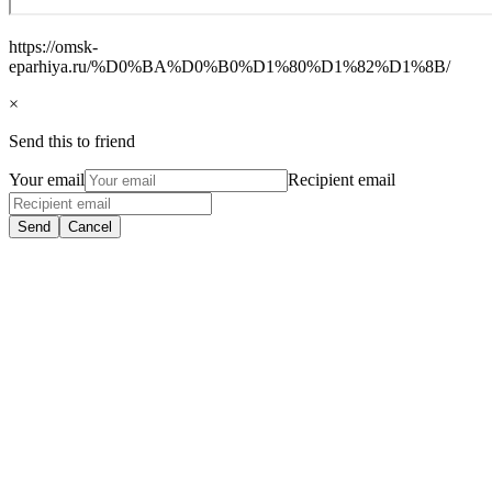
https://omsk-
eparhiya.ru/%D0%BA%D0%B0%D1%80%D1%82%D1%8B/
×
Send this to friend
Your email
Recipient email
Send
Cancel