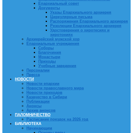
Епархиальный совет
Документы
Указы Епархиального архиерея
Циркулярные письма
Распоряжения Епархиального архиерея
Резолюции Епархиального архиерея
Удостоверения о хиротесиях и
хиротониях
Архиерейский мужской хор
Епархиальные учреждения
Соборы
Благочиния
Монастыри
Приходы
Учебные заведения
Персоналии
Пресса
НОВОСТИ
Новости епархии
Новости православного мира
Новости приходов
Казачество в Сибири
Публикации
Анонсы
Архив анонсов
ПАЛОМНИЧЕСТВО
Расписание поездок на 2026 год
БИБЛИОТЕКА
Начинающим
Основы веры