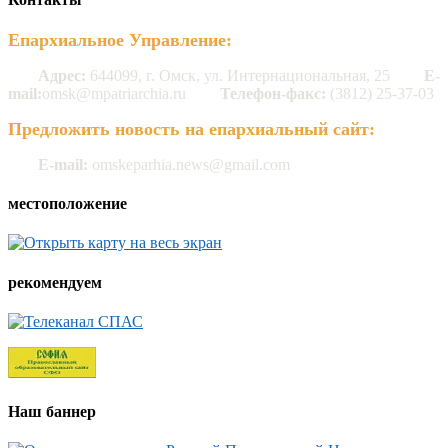
Епархиальное Управление:
Адрес:
644099, г. Омск, ул. Интернациональная, 25
E-
mail:
omsk@mpatriarchia.ru
Телефон-факс:
(3812) 25-37-03
Предложить новость на епархиальный сайт:
E-mail:
omskeparhia.news@gmail.com
местоположение
рекомендуем
Наш баннер