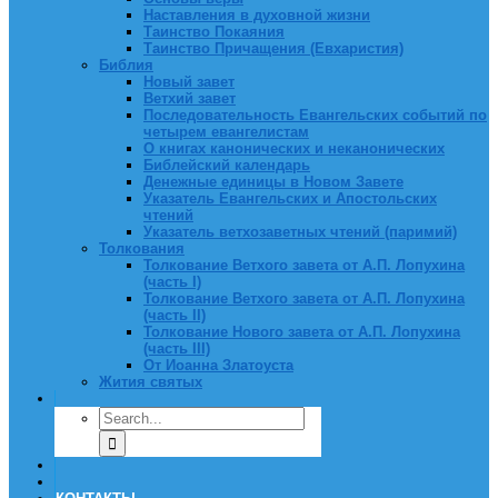
Наставления в духовной жизни
Таинство Покаяния
Таинство Причащения (Евхаристия)
Библия
Новый завет
Ветхий завет
Последовательность Евангельских событий по
четырем евангелистам
О книгах канонических и неканонических
Библейский календарь
Денежные единицы в Новом Завете
Указатель Евангельских и Апостольских
чтений
Указатель ветхозаветных чтений (паримий)
Толкования
Толкование Ветхого завета от А.П. Лопухина
(часть I)
Толкование Ветхого завета от А.П. Лопухина
(часть II)
Толкование Нового завета от А.П. Лопухина
(часть III)
От Иоанна Златоуста
Жития святых