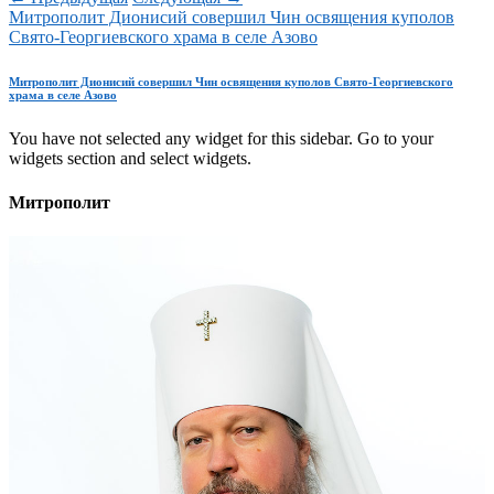
Митрополит Дионисий совершил Чин освящения куполов
Свято-Георгиевского храма в селе Азово
Митрополит Дионисий совершил Чин освящения куполов Свято-Георгиевского
храма в селе Азово
You have not selected any widget for this sidebar. Go to your
widgets section and select widgets.
Митрополит