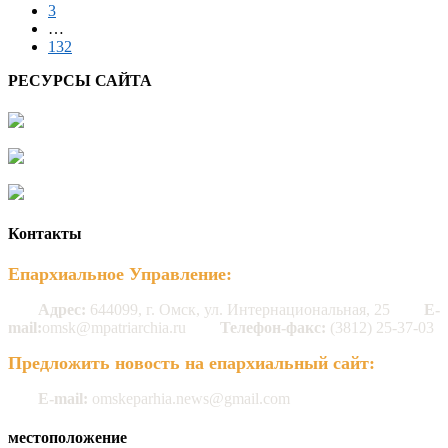
3
…
132
РЕСУРСЫ САЙТА
Контакты
Епархиальное Управление:
Адрес:
644099, г. Омск, ул. Интернациональная, 25
E-
mail:
omsk@mpatriarchia.ru
Телефон-факс:
(3812) 25-37-03
Предложить новость на епархиальный сайт:
E-mail:
omskeparhia.news@gmail.com
местоположение