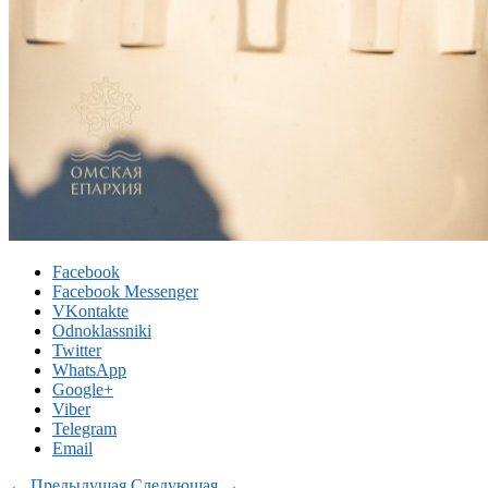
Facebook
Facebook Messenger
VKontakte
Odnoklassniki
Twitter
WhatsApp
Google+
Viber
Telegram
Email
← Предыдущая
Следующая →