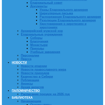
Епархиальный совет
Документы
Указы Епархиального архиерея
Циркулярные письма
Распоряжения Епархиального архиерея
Резолюции Епархиального архиерея
Удостоверения о хиротесиях и
хиротониях
Архиерейский мужской хор
Епархиальные учреждения
Соборы
Благочиния
Монастыри
Приходы
Учебные заведения
Персоналии
Пресса
НОВОСТИ
Новости епархии
Новости православного мира
Новости приходов
Казачество в Сибири
Публикации
Анонсы
Архив анонсов
ПАЛОМНИЧЕСТВО
Расписание поездок на 2026 год
БИБЛИОТЕКА
Начинающим
Основы веры