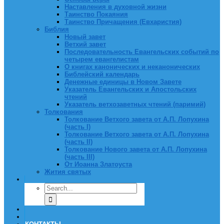
Наставления в духовной жизни
Таинство Покаяния
Таинство Причащения (Евхаристия)
Библия
Новый завет
Ветхий завет
Последовательность Евангельских событий по
четырем евангелистам
О книгах канонических и неканонических
Библейский календарь
Денежные единицы в Новом Завете
Указатель Евангельских и Апостольских
чтений
Указатель ветхозаветных чтений (паримий)
Толкования
Толкование Ветхого завета от А.П. Лопухина
(часть I)
Толкование Ветхого завета от А.П. Лопухина
(часть II)
Толкование Нового завета от А.П. Лопухина
(часть III)
От Иоанна Златоуста
Жития святых