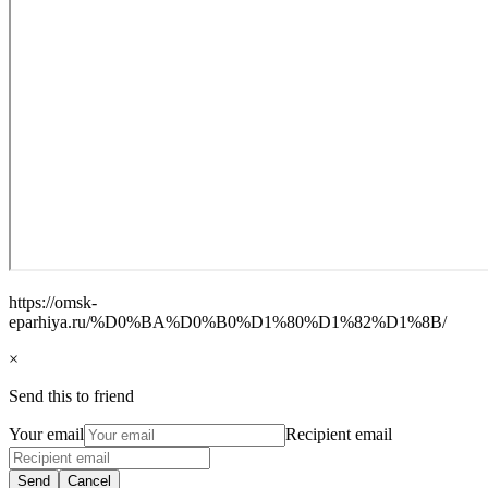
https://omsk-
eparhiya.ru/%D0%BA%D0%B0%D1%80%D1%82%D1%8B/
×
Send this to friend
Your email
Recipient email
Send
Cancel