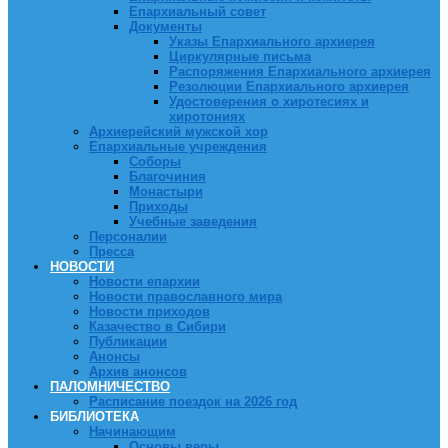
Епархиальный совет
Документы
Указы Епархиального архиерея
Циркулярные письма
Распоряжения Епархиального архиерея
Резолюции Епархиального архиерея
Удостоверения о хиротесиях и
хиротониях
Архиерейский мужской хор
Епархиальные учреждения
Соборы
Благочиния
Монастыри
Приходы
Учебные заведения
Персоналии
Пресса
НОВОСТИ
Новости епархии
Новости православного мира
Новости приходов
Казачество в Сибири
Публикации
Анонсы
Архив анонсов
ПАЛОМНИЧЕСТВО
Расписание поездок на 2026 год
БИБЛИОТЕКА
Начинающим
Основы веры