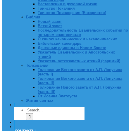
Наставления в духовной жизни
Таинство Покаяния
Таинство Причащения (Евхаристия)
Библия
Новый завет
Ветхий завет
Последовательность Евангельских событий по
четырем евангелистам
О книгах канонических и неканонических
Библейский календарь
Денежные единицы в Новом Завете
Указатель Евангельских и Апостольских
чтений
Указатель ветхозаветных чтений (паримий)
Толкования
Толкование Ветхого завета от А.П. Лопухина
(часть I)
Толкование Ветхого завета от А.П. Лопухина
(часть II)
Толкование Нового завета от А.П. Лопухина
(часть III)
От Иоанна Златоуста
Жития святых