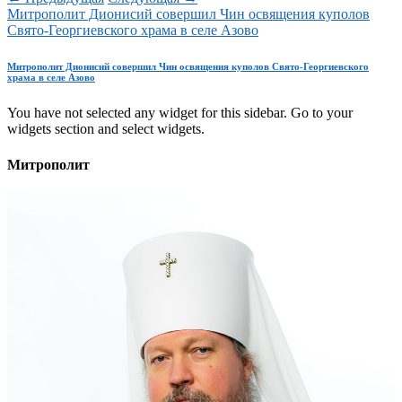
Митрополит Дионисий совершил Чин освящения куполов
Свято-Георгиевского храма в селе Азово
Митрополит Дионисий совершил Чин освящения куполов Свято-Георгиевского
храма в селе Азово
You have not selected any widget for this sidebar. Go to your
widgets section and select widgets.
Митрополит