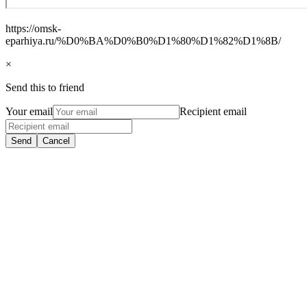
https://omsk-
eparhiya.ru/%D0%BA%D0%B0%D1%80%D1%82%D1%8B/
×
Send this to friend
Your email
Recipient email
Send
Cancel