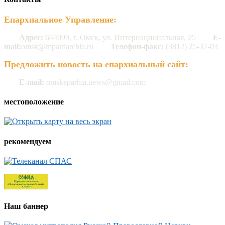
Епархиальное Управление:
Адрес:
644099, г. Омск, ул. Интернациональная, 25
E-
mail:
omsk@mpatriarchia.ru
Телефон-факс:
(3812) 25-37-03
Предложить новость на епархиальный сайт:
E-mail:
omskeparhia.news@gmail.com
местоположение
рекомендуем
Наш баннер