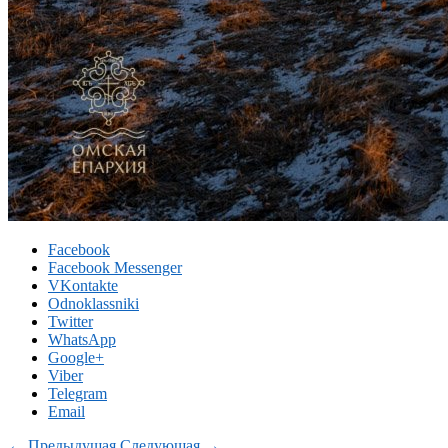
Facebook
Facebook Messenger
VKontakte
Odnoklassniki
Twitter
WhatsApp
Google+
Viber
Telegram
Email
← Предыдущая
Следующая →