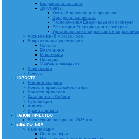
Епархиальный совет
Документы
Указы Епархиального архиерея
Циркулярные письма
Распоряжения Епархиального архиерея
Резолюции Епархиального архиерея
Удостоверения о хиротесиях и хиротония
Архиерейский мужской хор
Епархиальные учреждения
Соборы
Благочиния
Монастыри
Приходы
Учебные заведения
Персоналии
Пресса
НОВОСТИ
Новости епархии
Новости православного мира
Новости приходов
Казачество в Сибири
Публикации
Анонсы
Архив анонсов
ПАЛОМНИЧЕСТВО
Расписание поездок на 2026 год
БИБЛИОТЕКА
Начинающим
Основы веры
Наставления в духовной жизни