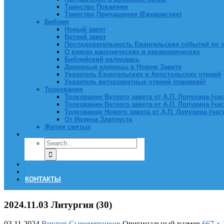
Таинство Покаяния
Таинство Причащения (Евхаристия)
Библия
Новый завет
Ветхий завет
Последовательность Евангельских событий по 
О книгах канонических и неканонических
Библейский календарь
Денежные единицы в Новом Завете
Указатель Евангельских и Апостольских чтений
Указатель ветхозаветных чтений (паримий)
Толкования
Толкование Ветхого завета от А.П. Лопухина (част
Толкование Ветхого завета от А.П. Лопухина (част
Толкование Нового завета от А.П. Лопухина (часть
От Иоанна Златоуста
Жития святых
КОНТАКТЫ
2024.11.03 Литургия (30)
03.11.2024
Виктор Сыромятников
Оригинальный размер
667 × 