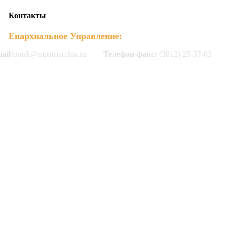
Контакты
Епархиальное Управление:
ail:
omsk@mpatriarchia.ru
Телефон-факс:
(3812) 25-37-03