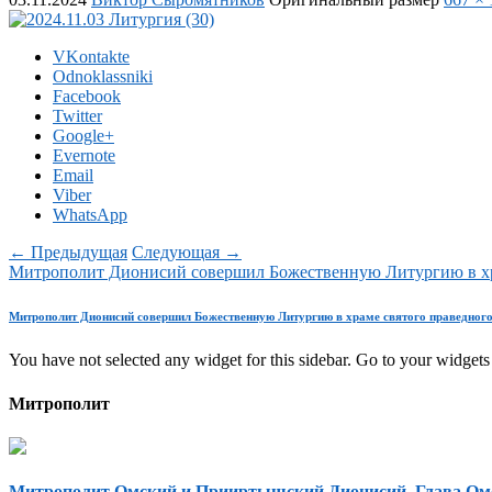
VKontakte
Odnoklassniki
Facebook
Twitter
Google+
Evernote
Email
Viber
WhatsApp
← Предыдущая
Следующая →
Митрополит Дионисий совершил Божественную Литургию в хра
Митрополит Дионисий совершил Божественную Литургию в храме святого праведного
You have not selected any widget for this sidebar. Go to your widgets 
Митрополит
Митрополит Омский и Прииртышский Дионисий, Глава Ом