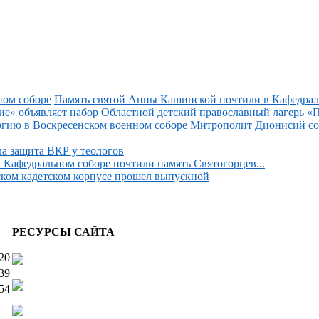
Память святой Анны Кашинской почтили в Кафедраль
Областной детский православный лагерь «П
Митрополит Дионисий со
 защита ВКР у теологов
 Кафедральном соборе почтили память Святогорцев...
ком кадетском корпусе прошел выпускной
РЕСУРСЫ САЙТА
20
39
54