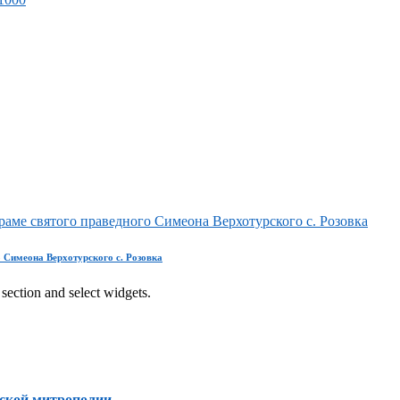
ме святого праведного Симеона Верхотурского с. Розовка
 Симеона Верхотурского с. Розовка
section and select widgets.
ской митрополии