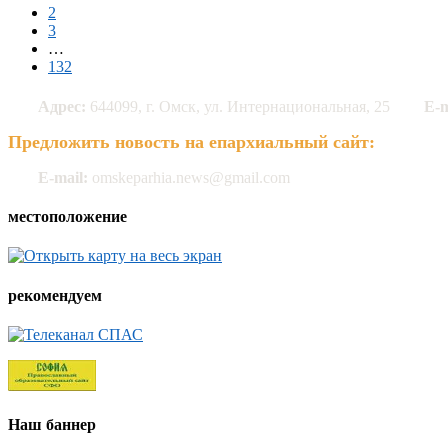
2
3
…
132
Адрес:
644099, г. Омск, ул. Интернациональная, 25
E-m
Предложить новость на епархиальный сайт:
E-mail:
omskeparhia.news@gmail.com
местоположение
рекомендуем
Наш баннер