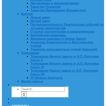
Наставления в духовной жизни
Таинство Покаяния
Таинство Причащения (Евхаристия)
Библия
Новый завет
Ветхий завет
Последовательность Евангельских событий по
четырем евангелистам
О книгах канонических и неканонических
Библейский календарь
Денежные единицы в Новом Завете
Указатель Евангельских и Апостольских
чтений
Указатель ветхозаветных чтений (паримий)
Толкования
Толкование Ветхого завета от А.П. Лопухина
(часть I)
Толкование Ветхого завета от А.П. Лопухина
(часть II)
Толкование Нового завета от А.П. Лопухина
(часть III)
От Иоанна Златоуста
Жития святых