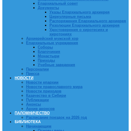
Епархиальный совет
Документы
Указы Епархиального архиерея
Циркулярные письма
Распоряжения Епархиального архиерея
Резолюции Епархиального архиерея
Удостоверения о хиротесиях и
хиротониях
Архиерейский мужской хор
Епархиальные учреждения
Соборы
Благочиния
Монастыри
Приходы
Учебные заведения
Персоналии
Пресса
НОВОСТИ
Новости епархии
Новости православного мира
Новости приходов
Казачество в Сибири
Публикации
Анонсы
Архив анонсов
ПАЛОМНИЧЕСТВО
Расписание поездок на 2026 год
БИБЛИОТЕКА
Начинающим
Основы веры