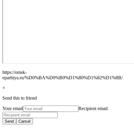
https://omsk-
eparhiya.ru/%D0%BA%D0%B0%D1%80%D1%82%D1%8B/
×
Send this to friend
Your email
Recipient email
Send
Cancel