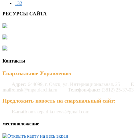
132
РЕСУРСЫ САЙТА
Контакты
Епархиальное Управление:
Адрес:
644099, г. Омск, ул. Интернациональная, 25
E-
mail:
omsk@mpatriarchia.ru
Телефон-факс:
(3812) 25-37-03
Предложить новость на епархиальный сайт:
E-mail:
omskeparhia.news@gmail.com
местоположение