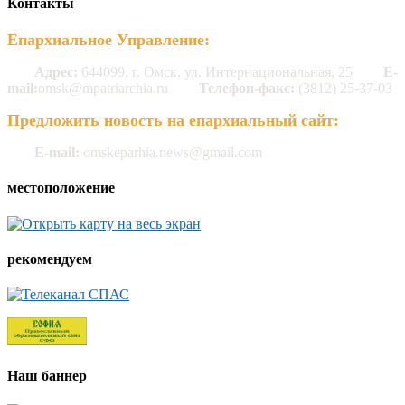
Контакты
Епархиальное Управление:
Адрес:
644099, г. Омск, ул. Интернациональная, 25
E-
mail:
omsk@mpatriarchia.ru
Телефон-факс:
(3812) 25-37-03
Предложить новость на епархиальный сайт:
E-mail:
omskeparhia.news@gmail.com
местоположение
рекомендуем
Наш баннер