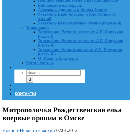
О книгах канонических и неканонических
Библейский календарь
Денежные единицы в Новом Завете
Указатель Евангельских и Апостольских
чтений
Указатель ветхозаветных чтений (паримий)
Толкования
Толкование Ветхого завета от А.П. Лопухина
(часть I)
Толкование Ветхого завета от А.П. Лопухина
(часть II)
Толкование Нового завета от А.П. Лопухина
(часть III)
От Иоанна Златоуста
Жития святых
КОНТАКТЫ
Митрополичья Рождественская елка
впервые прошла в Омске
Новости
Новости епархии
07.01.2012