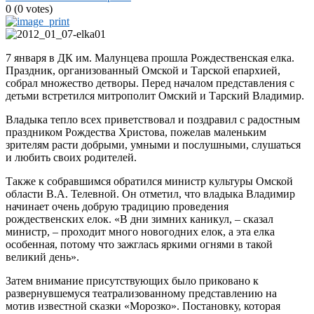
0
(
0
votes)
7 января в ДК им. Малунцева прошла Рождественская елка.
Праздник, организованный Омской и Тарской епархией,
собрал множество детворы. Перед началом представления с
детьми встретился митрополит Омский и Тарский Владимир.
Владыка тепло всех приветствовал и поздравил с радостным
праздником Рождества Христова, пожелав маленьким
зрителям расти добрыми, умными и послушными, слушаться
и любить своих родителей.
Также к собравшимся обратился министр культуры Омской
области В.А. Телевной. Он отметил, что владыка Владимир
начинает очень добрую традицию проведения
рождественских елок. «В дни зимних каникул, – сказал
министр, – проходит много новогодних елок, а эта елка
особенная, потому что зажглась яркими огнями в такой
великий день».
Затем внимание присутствующих было приковано к
развернувшемуся театрализованному представлению на
мотив известной сказки «Морозко». Постановку, которая