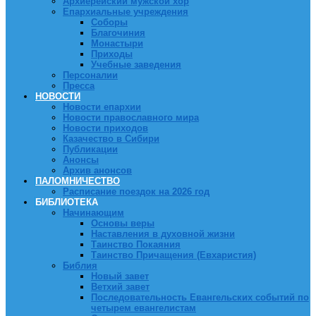
Архиерейский мужской хор
Епархиальные учреждения
Соборы
Благочиния
Монастыри
Приходы
Учебные заведения
Персоналии
Пресса
НОВОСТИ
Новости епархии
Новости православного мира
Новости приходов
Казачество в Сибири
Публикации
Анонсы
Архив анонсов
ПАЛОМНИЧЕСТВО
Расписание поездок на 2026 год
БИБЛИОТЕКА
Начинающим
Основы веры
Наставления в духовной жизни
Таинство Покаяния
Таинство Причащения (Евхаристия)
Библия
Новый завет
Ветхий завет
Последовательность Евангельских событий по
четырем евангелистам