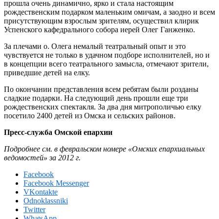
прошла очень динамично, ярко и стала настоящим
рождественским подарком маленьким омичам, а заодно и всем
присутствующим взрослым зрителям, осуществил клирик
Успенского кафедрального собора иерей Олег Ганженко.
За плечами о. Олега немалый театральный опыт и это
чувствуется не только в удачном подборе исполнителей, но и
в концепции всего театрального замысла, отмечают зрители,
приведшие детей на елку.
По окончании представления всем ребятам были розданы
сладкие подарки. На следующий день прошли еще три
рождественских спектакля. За два дня митрополичью елку
посетило 2400 детей из Омска и сельских районов.
Пресс-служба Омской епархии
Подробнее см. в февральском номере «Омских епархиальных
ведомостей» за 2012 г.
Facebook
Facebook Messenger
VKontakte
Odnoklassniki
Twitter
WhatsApp