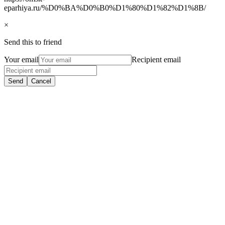
eparhiya.ru/%D0%BA%D0%B0%D1%80%D1%82%D1%8B/
×
Send this to friend
Your email
Recipient email
Send
Cancel