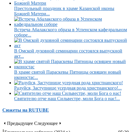
Престольный праздник в храме Казанской иконы
Божией Матери...
Встреча Абалакского образа в Успенском кафедральном
соборе...
В Омской духовной семинарии состоялся выпускной
акт...
В храме святой Параскевы Пятницы освящен новый
иконостас...
Радуйся, Заступнице усердная рода христианского!...
Святителю отче наш Сильвестре, моли Бога о нас!...
Сюжеты на RUTUBE
⏴ Предыдущее
Следующее ⏵