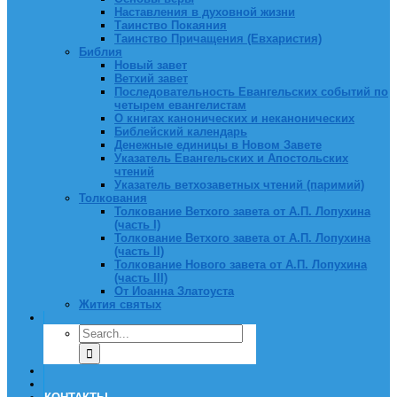
Наставления в духовной жизни
Таинство Покаяния
Таинство Причащения (Евхаристия)
Библия
Новый завет
Ветхий завет
Последовательность Евангельских событий по
четырем евангелистам
О книгах канонических и неканонических
Библейский календарь
Денежные единицы в Новом Завете
Указатель Евангельских и Апостольских
чтений
Указатель ветхозаветных чтений (паримий)
Толкования
Толкование Ветхого завета от А.П. Лопухина
(часть I)
Толкование Ветхого завета от А.П. Лопухина
(часть II)
Толкование Нового завета от А.П. Лопухина
(часть III)
От Иоанна Златоуста
Жития святых