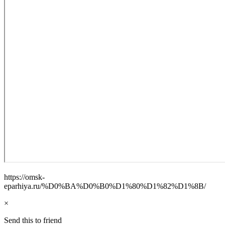
https://omsk-
eparhiya.ru/%D0%BA%D0%B0%D1%80%D1%82%D1%8B/
×
Send this to friend