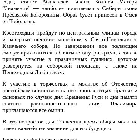
годы, станет Абалакская икона Божией Матери
“Знамение” — наиболее почитаемая в Сибири икона
Пресвятой Богородицы. Образ будет принесен в Омск
из Тобольска.
Крестоходцы пройдут по центральным улицам города
и завершат шествие молебном у Свято-Никольского
Казачьего собора. По завершении все желающие
смогут приложиться к Святыне внутри храма, а также
принять участие в праздничных гуляниях, которые
развернутся на соборской площади, а также на
Пешеходном Любинском.
К участию в торжествах и молитве об Отечестве,
российском воинстве и наших воинах-отцах, братьях и
сыновьях по случаю дня Крещения Руси и дня памяти
святого равноапостольного князя Владимира
приглашаются все омичи.
В это непростое для Отечества время общая молитва
имеет важнейшее значение для его будущего.
Пресс-служба Омской епархи
и