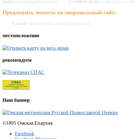
mail:
omsk@mpatriarchia.ru
Телефон-факс:
(3812) 25-37-03
Предложить новость на епархиальный сайт:
E-mail:
omskeparhia.news@gmail.com
местоположение
рекомендуем
Наш баннер
©1895 Омская Епархия
Facebook