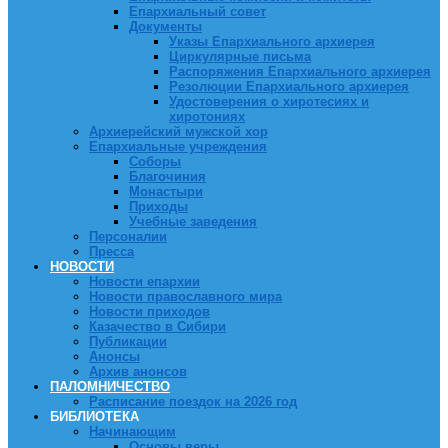
Епархиальный совет
Документы
Указы Епархиального архиерея
Циркулярные письма
Распоряжения Епархиального архиерея
Резолюции Епархиального архиерея
Удостоверения о хиротесиях и
хиротониях
Архиерейский мужской хор
Епархиальные учреждения
Соборы
Благочиния
Монастыри
Приходы
Учебные заведения
Персоналии
Пресса
НОВОСТИ
Новости епархии
Новости православного мира
Новости приходов
Казачество в Сибири
Публикации
Анонсы
Архив анонсов
ПАЛОМНИЧЕСТВО
Расписание поездок на 2026 год
БИБЛИОТЕКА
Начинающим
Основы веры