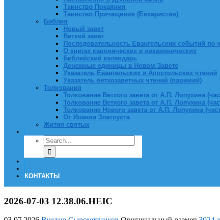
Таинство Покаяния
Таинство Причащения (Евхаристия)
Библия
Новый завет
Ветхий завет
Последовательность Евангельских событий по 
О книгах канонических и неканонических
Библейский календарь
Денежные единицы в Новом Завете
Указатель Евангельских и Апостольских чтений
Указатель ветхозаветных чтений (паримий)
Толкования
Толкование Ветхого завета от А.П. Лопухина (част
Толкование Ветхого завета от А.П. Лопухина (част
Толкование Нового завета от А.П. Лопухина (часть
От Иоанна Златоуста
Жития святых
КОНТАКТЫ
2026-07-03 12.38.06.HEIC
03.07.2026
Виктор Сыромятников
Оригинальный размер
3024 