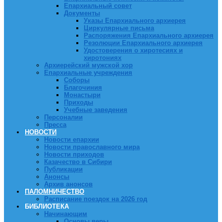
Епархиальный совет
Документы
Указы Епархиального архиерея
Циркулярные письма
Распоряжения Епархиального архиерея
Резолюции Епархиального архиерея
Удостоверения о хиротесиях и
хиротониях
Архиерейский мужской хор
Епархиальные учреждения
Соборы
Благочиния
Монастыри
Приходы
Учебные заведения
Персоналии
Пресса
НОВОСТИ
Новости епархии
Новости православного мира
Новости приходов
Казачество в Сибири
Публикации
Анонсы
Архив анонсов
ПАЛОМНИЧЕСТВО
Расписание поездок на 2026 год
БИБЛИОТЕКА
Начинающим
Основы веры