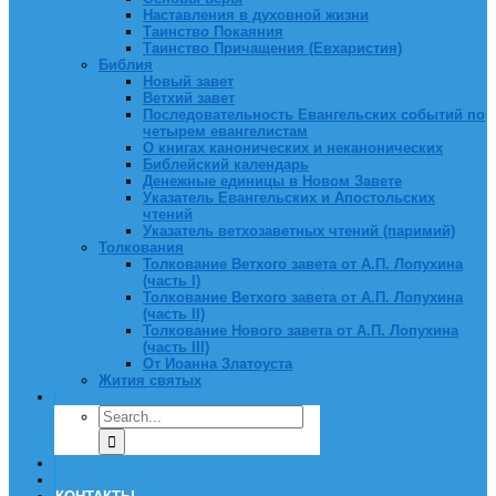
Наставления в духовной жизни
Таинство Покаяния
Таинство Причащения (Евхаристия)
Библия
Новый завет
Ветхий завет
Последовательность Евангельских событий по
четырем евангелистам
О книгах канонических и неканонических
Библейский календарь
Денежные единицы в Новом Завете
Указатель Евангельских и Апостольских
чтений
Указатель ветхозаветных чтений (паримий)
Толкования
Толкование Ветхого завета от А.П. Лопухина
(часть I)
Толкование Ветхого завета от А.П. Лопухина
(часть II)
Толкование Нового завета от А.П. Лопухина
(часть III)
От Иоанна Златоуста
Жития святых