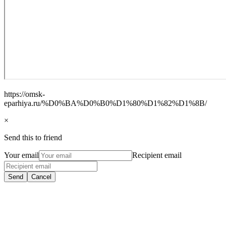
https://omsk-
eparhiya.ru/%D0%BA%D0%B0%D1%80%D1%82%D1%8B/
×
Send this to friend
Your email
Recipient email
Send
Cancel