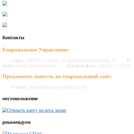
Контакты
Епархиальное Управление:
Адрес:
644099, г. Омск, ул. Интернациональная, 25
E-
mail:
omsk@mpatriarchia.ru
Телефон-факс:
(3812) 25-37-03
Предложить новость на епархиальный сайт:
E-mail:
omskeparhia.news@gmail.com
местоположение
рекомендуем