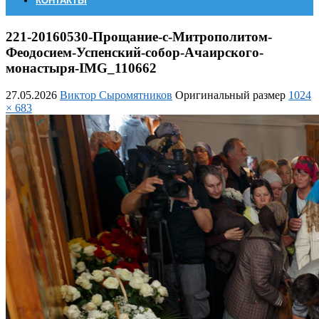
КОНТАКТЫ
221-20160530-Прощание-с-Митрополитом-
Феодосием-Успенский-собор-Ачаирского-
монастыря-IMG_110662
27.05.2026
Виктор Сыромятников
Оригинальный размер
1024
× 683