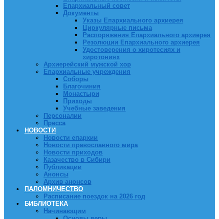
Епархиальный совет
Документы
Указы Епархиального архиерея
Циркулярные письма
Распоряжения Епархиального архиерея
Резолюции Епархиального архиерея
Удостоверения о хиротесиях и
хиротониях
Архиерейский мужской хор
Епархиальные учреждения
Соборы
Благочиния
Монастыри
Приходы
Учебные заведения
Персоналии
Пресса
НОВОСТИ
Новости епархии
Новости православного мира
Новости приходов
Казачество в Сибири
Публикации
Анонсы
Архив анонсов
ПАЛОМНИЧЕСТВО
Расписание поездок на 2026 год
БИБЛИОТЕКА
Начинающим
Основы веры