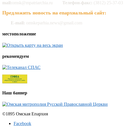
mail:
omsk@mpatriarchia.ru
Телефон-факс:
(3812) 25-37-03
Предложить новость на епархиальный сайт:
E-mail:
omskeparhia.news@gmail.com
местоположение
рекомендуем
Наш баннер
©1895 Омская Епархия
Facebook