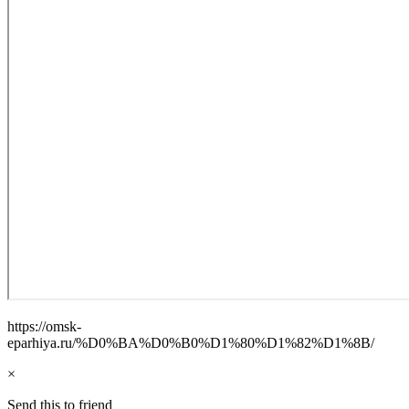
https://omsk-
eparhiya.ru/%D0%BA%D0%B0%D1%80%D1%82%D1%8B/
×
Send this to friend