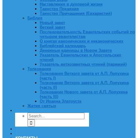
Наставления в духовной жизни
Таинство Покаяния
Таинство Причащения (Евхаристия)
Библия
Новый завет
Ветхий завет
Последовательность Евангельских событий по
четырем евангелистам
О книгах канонических и неканонических
Библейский календарь
Денежные единицы в Новом Завете
Указатель Евангельских и Апостольских
чтений
Указатель ветхозаветных чтений (паримий)
Толкования
Толкование Ветхого завета от А.П. Лопухина
(часть I)
Толкование Ветхого завета от А.П. Лопухина
(часть II)
Толкование Нового завета от А.П. Лопухина
(часть III)
От Иоанна Златоуста
Жития святых