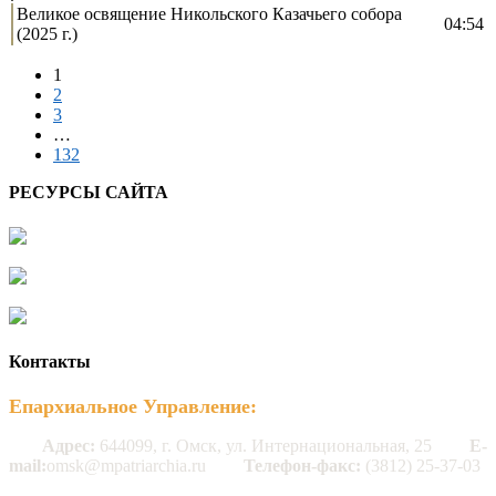
Великое освящение Никольского Казачьего собора
04:54
(2025 г.)
1
2
3
…
132
РЕСУРСЫ САЙТА
Контакты
Епархиальное Управление:
Адрес:
644099, г. Омск, ул. Интернациональная, 25
E-
mail:
omsk@mpatriarchia.ru
Телефон-факс:
(3812) 25-37-03