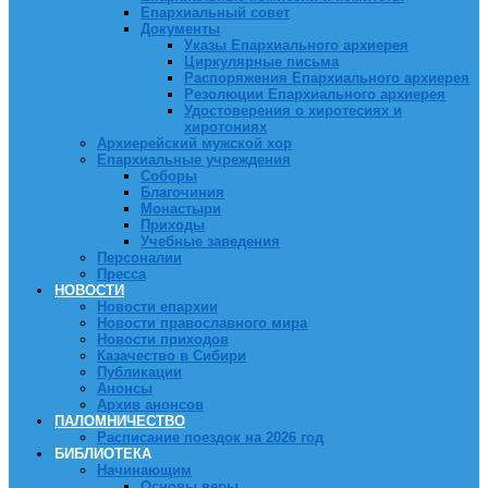
Епархиальный совет
Документы
Указы Епархиального архиерея
Циркулярные письма
Распоряжения Епархиального архиерея
Резолюции Епархиального архиерея
Удостоверения о хиротесиях и
хиротониях
Архиерейский мужской хор
Епархиальные учреждения
Соборы
Благочиния
Монастыри
Приходы
Учебные заведения
Персоналии
Пресса
НОВОСТИ
Новости епархии
Новости православного мира
Новости приходов
Казачество в Сибири
Публикации
Анонсы
Архив анонсов
ПАЛОМНИЧЕСТВО
Расписание поездок на 2026 год
БИБЛИОТЕКА
Начинающим
Основы веры