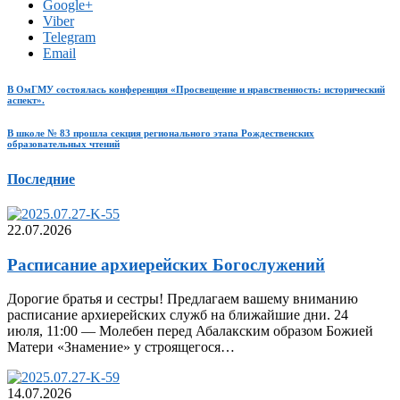
Google+
Viber
Telegram
Email
В ОмГМУ состоялась конференция «Просвещение и нравственность: исторический
аспект».
В школе № 83 прошла секция регионального этапа Рождественских
образовательных чтений
Последние
22.07.2026
Расписание архиерейских Богослужений
Дорогие братья и сестры! Предлагаем вашему вниманию
расписание архиерейских служб на ближайшие дни. 24
июля, 11:00 — Молебен перед Абалакским образом Божией
Матери «Знамение» у строящегося…
14.07.2026