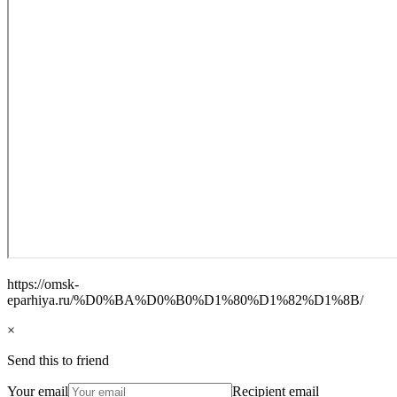
https://omsk-
eparhiya.ru/%D0%BA%D0%B0%D1%80%D1%82%D1%8B/
×
Send this to friend
Your email
Recipient email