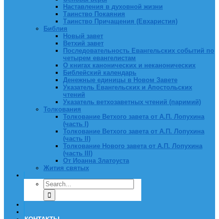
Наставления в духовной жизни
Таинство Покаяния
Таинство Причащения (Евхаристия)
Библия
Новый завет
Ветхий завет
Последовательность Евангельских событий по
четырем евангелистам
О книгах канонических и неканонических
Библейский календарь
Денежные единицы в Новом Завете
Указатель Евангельских и Апостольских
чтений
Указатель ветхозаветных чтений (паримий)
Толкования
Толкование Ветхого завета от А.П. Лопухина
(часть I)
Толкование Ветхого завета от А.П. Лопухина
(часть II)
Толкование Нового завета от А.П. Лопухина
(часть III)
От Иоанна Златоуста
Жития святых