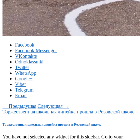
Facebook
Facebook Messenger
VKontakte
Odnoklassniki
Twitter
WhatsApp
Google+
Viber
Telegram
Email
← Предыдущая
Следующая →
Торжественная школьная линейка прошла в Розовской школе
Торжественная школьная линейка прошла в Розовской школе
You have not selected any widget for this sidebar. Go to your