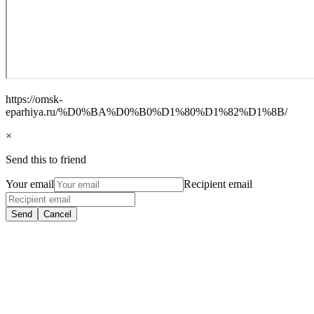
https://omsk-
eparhiya.ru/%D0%BA%D0%B0%D1%80%D1%82%D1%8B/
×
Send this to friend
Your email
Recipient email
Send
Cancel