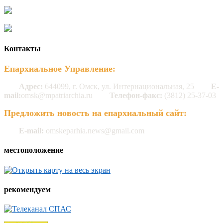
Контакты
Епархиальное Управление:
Адрес:
644099, г. Омск, ул. Интернациональная, 25
E-
mail:
omsk@mpatriarchia.ru
Телефон-факс:
(3812) 25-37-03
Предложить новость на епархиальный сайт:
E-mail:
omskeparhia.news@gmail.com
местоположение
рекомендуем