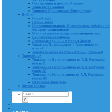
Наставления в духовной жизни
Таинство Покаяния
Таинство Причащения (Евхаристия)
Библия
Новый завет
Ветхий завет
Последовательность Евангельских событий по
четырем евангелистам
О книгах канонических и неканонических
Библейский календарь
Денежные единицы в Новом Завете
Указатель Евангельских и Апостольских
чтений
Указатель ветхозаветных чтений (паримий)
Толкования
Толкование Ветхого завета от А.П. Лопухина
(часть I)
Толкование Ветхого завета от А.П. Лопухина
(часть II)
Толкование Нового завета от А.П. Лопухина
(часть III)
От Иоанна Златоуста
Жития святых