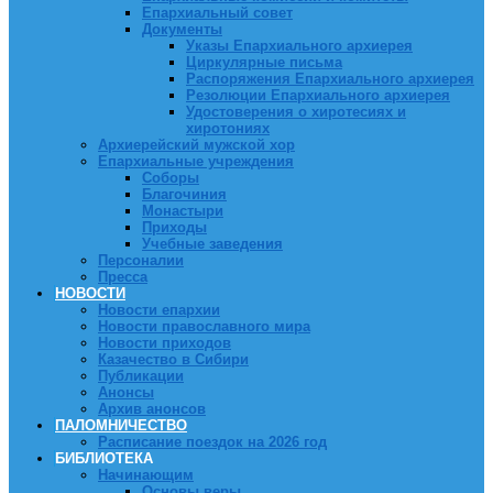
Епархиальный совет
Документы
Указы Епархиального архиерея
Циркулярные письма
Распоряжения Епархиального архиерея
Резолюции Епархиального архиерея
Удостоверения о хиротесиях и
хиротониях
Архиерейский мужской хор
Епархиальные учреждения
Соборы
Благочиния
Монастыри
Приходы
Учебные заведения
Персоналии
Пресса
НОВОСТИ
Новости епархии
Новости православного мира
Новости приходов
Казачество в Сибири
Публикации
Анонсы
Архив анонсов
ПАЛОМНИЧЕСТВО
Расписание поездок на 2026 год
БИБЛИОТЕКА
Начинающим
Основы веры