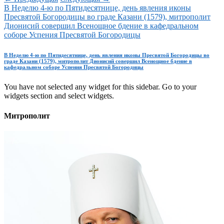
В Неделю 4-ю по Пятидесятнице, день явления иконы
Пресвятой Богородицы во граде Казани (1579), митрополит
Дионисий совершил Всенощное бдение в кафедральном
соборе Успения Пресвятой Богородицы
В Неделю 4-ю по Пятидесятнице, день явления иконы Пресвятой Богородицы во
граде Казани (1579), митрополит Дионисий совершил Всенощное бдение в
кафедральном соборе Успения Пресвятой Богородицы
You have not selected any widget for this sidebar. Go to your
widgets section and select widgets.
Митрополит