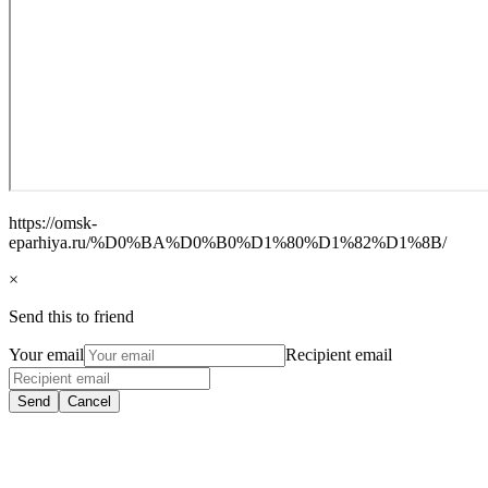
https://omsk-
eparhiya.ru/%D0%BA%D0%B0%D1%80%D1%82%D1%8B/
×
Send this to friend
Your email
Recipient email
Send
Cancel