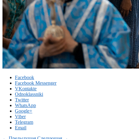
Facebook
Facebook Messenger
VKontakte
Odnoklassniki
Twitter
WhatsApp
Google+
Viber
Telegram
Email
← Предыдущая
Следующая →