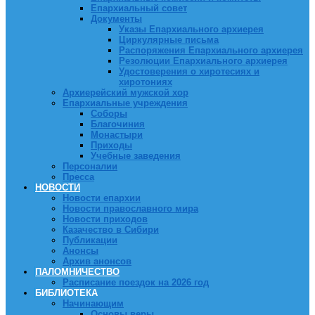
Епархиальный совет
Документы
Указы Епархиального архиерея
Циркулярные письма
Распоряжения Епархиального архиерея
Резолюции Епархиального архиерея
Удостоверения о хиротесиях и
хиротониях
Архиерейский мужской хор
Епархиальные учреждения
Соборы
Благочиния
Монастыри
Приходы
Учебные заведения
Персоналии
Пресса
НОВОСТИ
Новости епархии
Новости православного мира
Новости приходов
Казачество в Сибири
Публикации
Анонсы
Архив анонсов
ПАЛОМНИЧЕСТВО
Расписание поездок на 2026 год
БИБЛИОТЕКА
Начинающим
Основы веры