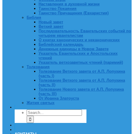
Наставления в духовной жизни
Таинство Покаяния
Таинство Причащения (Евхаристия)
Библия
Новый завет
Ветхий завет
Последовательность Евангельских событий по
четырем евангелистам
О книгах канонических и неканонических
Библейский календарь
Денежные единицы в Новом Завете
Указатель Евангельских и Апостольских
чтений
Указатель ветхозаветных чтений (паримий)
Толкования
Толкование Ветхого завета от А.П. Лопухина
(часть I)
Толкование Ветхого завета от А.П. Лопухина
(часть II)
Толкование Нового завета от А.П. Лопухина
(часть III)
От Иоанна Златоуста
Жития святых