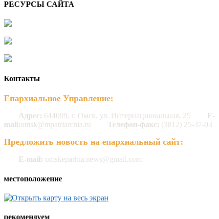
РЕСУРСЫ САЙТА
Контакты
Епархиальное Управление:
Адрес:
644099, г. Омск, ул. Интернациональная, 25
E-
mail:
omsk@mpatriarchia.ru
Телефон-факс:
(3812) 25-37-03
Предложить новость на епархиальный сайт:
E-mail:
omskeparhia.news@gmail.com
местоположение
рекомендуем