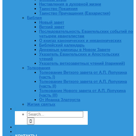
Наставления в духовной жизни
Таинство Покаяния
Таинство Причащения (Евхаристия)
Библия
Новый завет
Ветхий завет
Последовательность Евангельских событий по
четырем евангелистам
О книгах канонических и неканонических
Библейский календарь
Денежные единицы в Новом Завете
Указатель Евангельских и Апостольских
чтений
Указатель ветхозаветных чтений (паримий)
Толкования
Толкование Ветхого завета от А.П. Лопухина
(часть I)
Толкование Ветхого завета от А.П. Лопухина
(часть II)
Толкование Нового завета от А.П. Лопухина
(часть III)
От Иоанна Златоуста
Жития святых