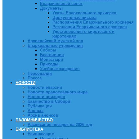
Епархиальный совет
Документы
Указы Епархиального архиерея
Циркулярные письма
Распоряжения Епархиального архиерея
Резолюции Епархиального архиерея
Удостоверения о хиротесиях и
хиротониях
Архиерейский мужской хор
Епархиальные учреждения
Соборы
Благочиния
Монастыри
Приходы
Учебные заведения
Персоналии
Пресса
НОВОСТИ
Новости епархии
Новости православного мира
Новости приходов
Казачество в Сибири
Публикации
Анонсы
Архив анонсов
ПАЛОМНИЧЕСТВО
Расписание поездок на 2026 год
БИБЛИОТЕКА
Начинающим
Основы веры