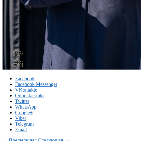
Facebook
Facebook Messenger
VKontakte
Odnoklassniki
Twitter
WhatsApp
Google+
Viber
Telegram
Email
← Предыдущая
Следующая →