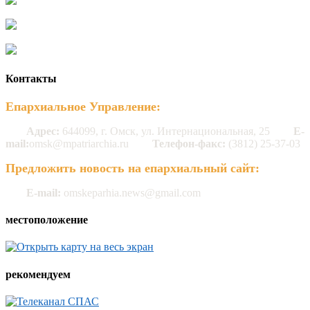
Контакты
Епархиальное Управление:
Адрес:
644099, г. Омск, ул. Интернациональная, 25
E-
mail:
omsk@mpatriarchia.ru
Телефон-факс:
(3812) 25-37-03
Предложить новость на епархиальный сайт:
E-mail:
omskeparhia.news@gmail.com
местоположение
рекомендуем