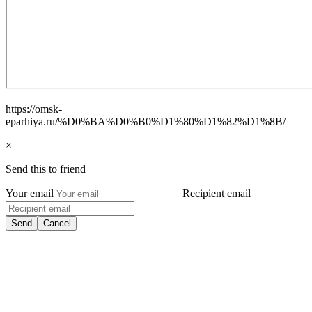
https://omsk-
eparhiya.ru/%D0%BA%D0%B0%D1%80%D1%82%D1%8B/
×
Send this to friend
Your email
Recipient email
Send
Cancel