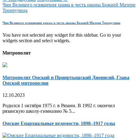
Чин Великого освящения храма в честь иконы Божией Матери
Троеручица
Чин Великого освящения храма в честь иконы Божией Матери Троеручица
You have not selected any widget for this sidebar. Go to your
widgets section and select widgets.
Митрополит
Митрополит Омский и Прииртышский Дионисий, Глава
Омской митрополии
12.10.2023
Родился 1 октября 1975 г. в Рязани. В 1992 г. окончил
рязанскую школу-гимназию № 5...
Омские Епархиальные ведомости, 1898–1917 годы