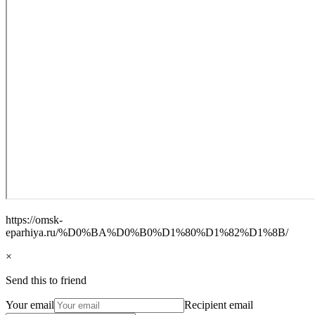
https://omsk-
eparhiya.ru/%D0%BA%D0%B0%D1%80%D1%82%D1%8B/
×
Send this to friend
Your email
Recipient email