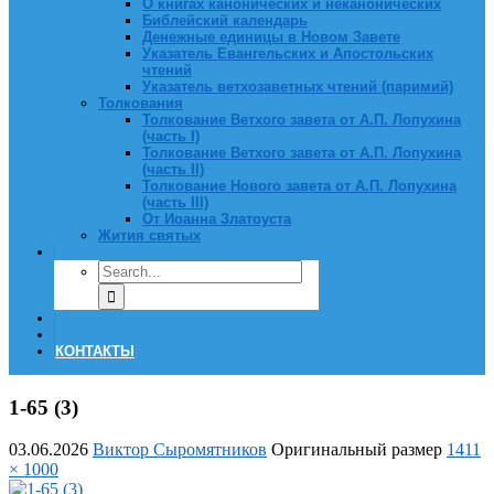
О книгах канонических и неканонических
Библейский календарь
Денежные единицы в Новом Завете
Указатель Евангельских и Апостольских
чтений
Указатель ветхозаветных чтений (паримий)
Толкования
Толкование Ветхого завета от А.П. Лопухина
(часть I)
Толкование Ветхого завета от А.П. Лопухина
(часть II)
Толкование Нового завета от А.П. Лопухина
(часть III)
От Иоанна Златоуста
Жития святых
КОНТАКТЫ
1-65 (3)
03.06.2026
Виктор Сыромятников
Оригинальный размер
1411
× 1000