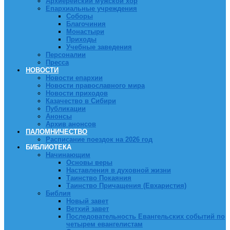
Архиерейский мужской хор
Епархиальные учреждения
Соборы
Благочиния
Монастыри
Приходы
Учебные заведения
Персоналии
Пресса
НОВОСТИ
Новости епархии
Новости православного мира
Новости приходов
Казачество в Сибири
Публикации
Анонсы
Архив анонсов
ПАЛОМНИЧЕСТВО
Расписание поездок на 2026 год
БИБЛИОТЕКА
Начинающим
Основы веры
Наставления в духовной жизни
Таинство Покаяния
Таинство Причащения (Евхаристия)
Библия
Новый завет
Ветхий завет
Последовательность Евангельских событий по
четырем евангелистам