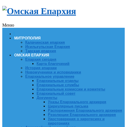
Меню
МИТРОПОЛИЯ
Калачинская епархия
Исилькульская Епархия
Тарская епархия
ОМСКАЯ ЕПАРХИЯ
Епархия сегодня
Карта благочиний
История епархии
Новомученики и исповедники
Епархиальное управление
Епархиальные отделы
Епархиальные службы
Епархиальные комиссии и комитеты
Епархиальный совет
Документы
Указы Епархиального архиерея
Циркулярные письма
Распоряжения Епархиального архиерея
Резолюции Епархиального архиерея
Удостоверения о хиротесиях и
хиротониях