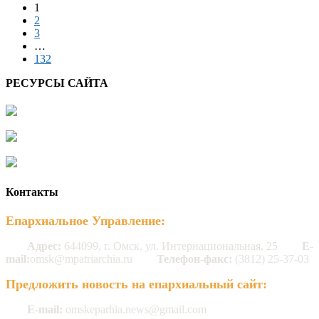
1
2
3
…
132
РЕСУРСЫ САЙТА
Контакты
Епархиальное Управление:
Адрес:
644099, г. Омск, ул. Интернациональная, 25
E-
mail:
omsk@mpatriarchia.ru
Телефон-факс:
(3812) 25-37-03
Предложить новость на епархиальный сайт:
E-mail:
omskeparhia.news@gmail.com