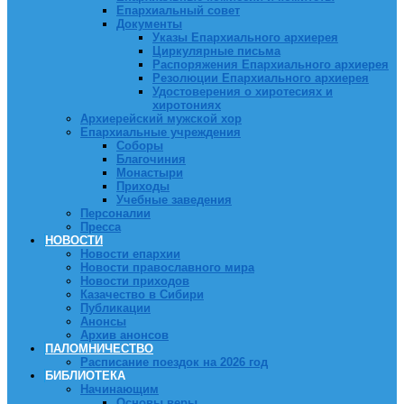
Епархиальный совет
Документы
Указы Епархиального архиерея
Циркулярные письма
Распоряжения Епархиального архиерея
Резолюции Епархиального архиерея
Удостоверения о хиротесиях и
хиротониях
Архиерейский мужской хор
Епархиальные учреждения
Соборы
Благочиния
Монастыри
Приходы
Учебные заведения
Персоналии
Пресса
НОВОСТИ
Новости епархии
Новости православного мира
Новости приходов
Казачество в Сибири
Публикации
Анонсы
Архив анонсов
ПАЛОМНИЧЕСТВО
Расписание поездок на 2026 год
БИБЛИОТЕКА
Начинающим
Основы веры