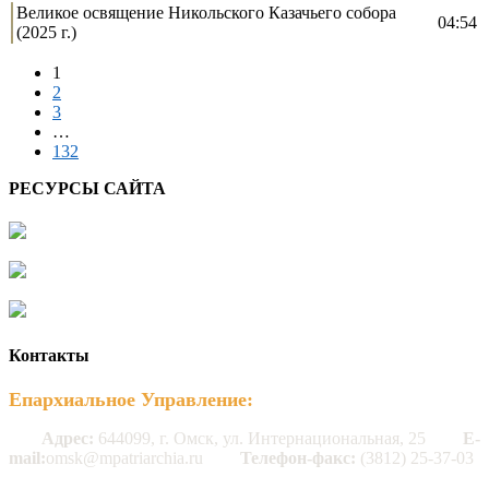
Великое освящение Никольского Казачьего собора
04:54
(2025 г.)
1
2
3
…
132
РЕСУРСЫ САЙТА
Контакты
Епархиальное Управление:
Адрес:
644099, г. Омск, ул. Интернациональная, 25
E-
mail:
omsk@mpatriarchia.ru
Телефон-факс:
(3812) 25-37-03