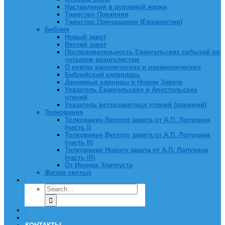
Наставления в духовной жизни
Таинство Покаяния
Таинство Причащения (Евхаристия)
Библия
Новый завет
Ветхий завет
Последовательность Евангельских событий по
четырем евангелистам
О книгах канонических и неканонических
Библейский календарь
Денежные единицы в Новом Завете
Указатель Евангельских и Апостольских
чтений
Указатель ветхозаветных чтений (паримий)
Толкования
Толкование Ветхого завета от А.П. Лопухина
(часть I)
Толкование Ветхого завета от А.П. Лопухина
(часть II)
Толкование Нового завета от А.П. Лопухина
(часть III)
От Иоанна Златоуста
Жития святых