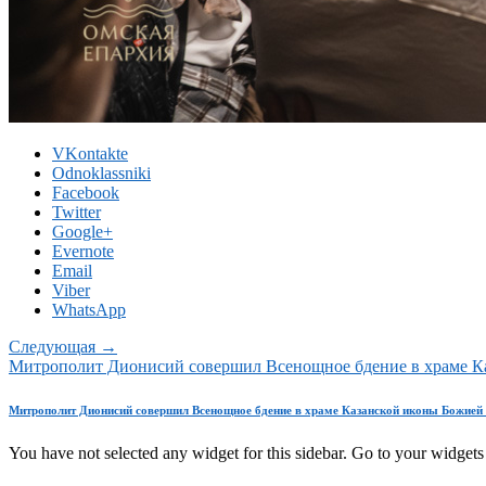
VKontakte
Odnoklassniki
Facebook
Twitter
Google+
Evernote
Email
Viber
WhatsApp
Следующая →
Митрополит Дионисий совершил Всенощное бдение в храме К
Митрополит Дионисий совершил Всенощное бдение в храме Казанской иконы Божией
You have not selected any widget for this sidebar. Go to your widgets 