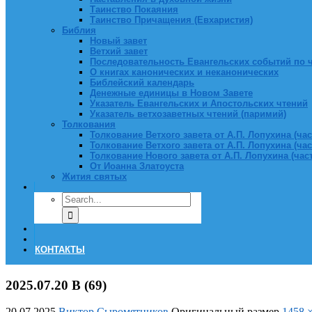
Таинство Покаяния
Таинство Причащения (Евхаристия)
Библия
Новый завет
Ветхий завет
Последовательность Евангельских событий по 
О книгах канонических и неканонических
Библейский календарь
Денежные единицы в Новом Завете
Указатель Евангельских и Апостольских чтений
Указатель ветхозаветных чтений (паримий)
Толкования
Толкование Ветхого завета от А.П. Лопухина (част
Толкование Ветхого завета от А.П. Лопухина (част
Толкование Нового завета от А.П. Лопухина (часть
От Иоанна Златоуста
Жития святых
КОНТАКТЫ
2025.07.20 В (69)
20.07.2025
Виктор Сыромятников
Оригинальный размер
1458 