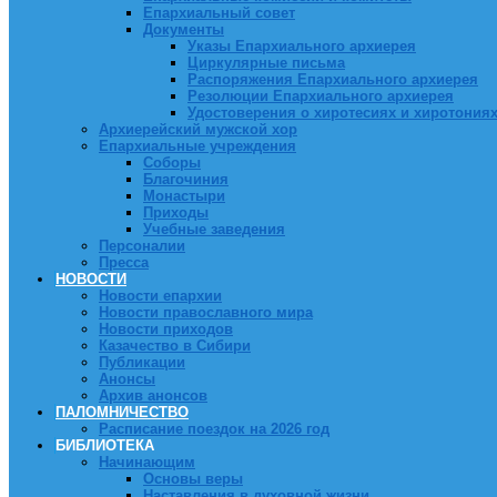
Епархиальный совет
Документы
Указы Епархиального архиерея
Циркулярные письма
Распоряжения Епархиального архиерея
Резолюции Епархиального архиерея
Удостоверения о хиротесиях и хиротония
Архиерейский мужской хор
Епархиальные учреждения
Соборы
Благочиния
Монастыри
Приходы
Учебные заведения
Персоналии
Пресса
НОВОСТИ
Новости епархии
Новости православного мира
Новости приходов
Казачество в Сибири
Публикации
Анонсы
Архив анонсов
ПАЛОМНИЧЕСТВО
Расписание поездок на 2026 год
БИБЛИОТЕКА
Начинающим
Основы веры
Наставления в духовной жизни