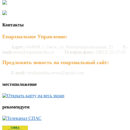
Контакты
Епархиальное Управление:
Адрес:
644099, г. Омск, ул. Интернациональная, 25
E-
mail:
omsk@mpatriarchia.ru
Телефон-факс:
(3812) 25-37-03
Предложить новость на епархиальный сайт:
E-mail:
omskeparhia.news@gmail.com
местоположение
рекомендуем