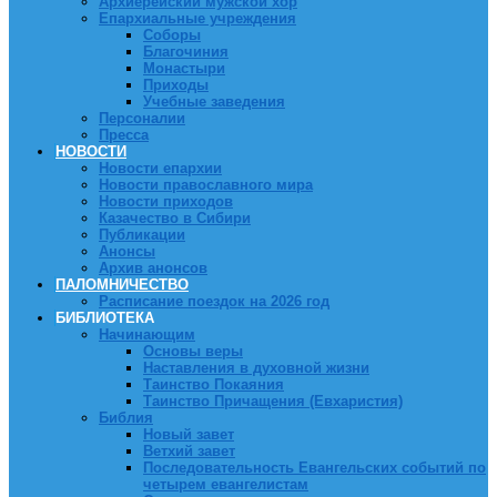
Архиерейский мужской хор
Епархиальные учреждения
Соборы
Благочиния
Монастыри
Приходы
Учебные заведения
Персоналии
Пресса
НОВОСТИ
Новости епархии
Новости православного мира
Новости приходов
Казачество в Сибири
Публикации
Анонсы
Архив анонсов
ПАЛОМНИЧЕСТВО
Расписание поездок на 2026 год
БИБЛИОТЕКА
Начинающим
Основы веры
Наставления в духовной жизни
Таинство Покаяния
Таинство Причащения (Евхаристия)
Библия
Новый завет
Ветхий завет
Последовательность Евангельских событий по
четырем евангелистам