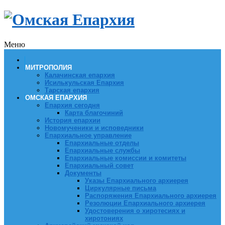
Меню
МИТРОПОЛИЯ
Калачинская епархия
Исилькульская Епархия
Тарская епархия
ОМСКАЯ ЕПАРХИЯ
Епархия сегодня
Карта благочиний
История епархии
Новомученики и исповедники
Епархиальное управление
Епархиальные отделы
Епархиальные службы
Епархиальные комиссии и комитеты
Епархиальный совет
Документы
Указы Епархиального архиерея
Циркулярные письма
Распоряжения Епархиального архиерея
Резолюции Епархиального архиерея
Удостоверения о хиротесиях и
хиротониях