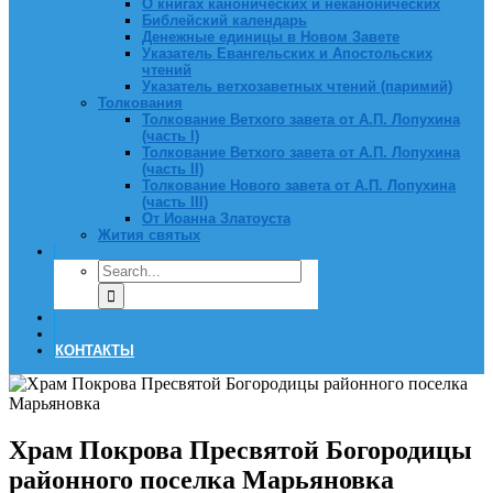
О книгах канонических и неканонических
Библейский календарь
Денежные единицы в Новом Завете
Указатель Евангельских и Апостольских
чтений
Указатель ветхозаветных чтений (паримий)
Толкования
Толкование Ветхого завета от А.П. Лопухина
(часть I)
Толкование Ветхого завета от А.П. Лопухина
(часть II)
Толкование Нового завета от А.П. Лопухина
(часть III)
От Иоанна Златоуста
Жития святых
КОНТАКТЫ
Храм Покрова Пресвятой Богородицы
районного поселка Марьяновка