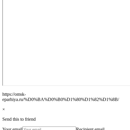
https://omsk-
eparhiya.ru/%D0%BA%D0%B0%D1%80%D1%82%D1%8B/
×
Send this to friend
Your email
Recipient email