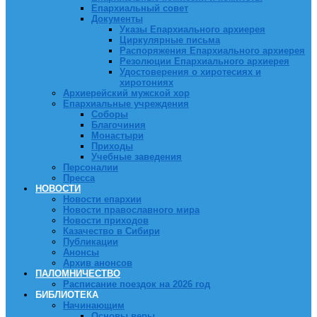
Епархиальный совет
Документы
Указы Епархиального архиерея
Циркулярные письма
Распоряжения Епархиального архиерея
Резолюции Епархиального архиерея
Удостоверения о хиротесиях и
хиротониях
Архиерейский мужской хор
Епархиальные учреждения
Соборы
Благочиния
Монастыри
Приходы
Учебные заведения
Персоналии
Пресса
НОВОСТИ
Новости епархии
Новости православного мира
Новости приходов
Казачество в Сибири
Публикации
Анонсы
Архив анонсов
ПАЛОМНИЧЕСТВО
Расписание поездок на 2026 год
БИБЛИОТЕКА
Начинающим
Основы веры