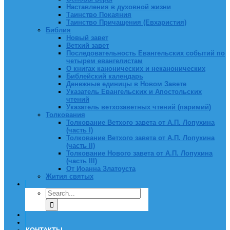
Наставления в духовной жизни
Таинство Покаяния
Таинство Причащения (Евхаристия)
Библия
Новый завет
Ветхий завет
Последовательность Евангельских событий по
четырем евангелистам
О книгах канонических и неканонических
Библейский календарь
Денежные единицы в Новом Завете
Указатель Евангельских и Апостольских
чтений
Указатель ветхозаветных чтений (паримий)
Толкования
Толкование Ветхого завета от А.П. Лопухина
(часть I)
Толкование Ветхого завета от А.П. Лопухина
(часть II)
Толкование Нового завета от А.П. Лопухина
(часть III)
От Иоанна Златоуста
Жития святых