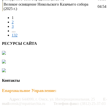
Великое освящение Никольского Казачьего собора
04:54
(2025 г.)
1
2
3
…
132
РЕСУРСЫ САЙТА
Контакты
Епархиальное Управление:
Адрес:
644099, г. Омск, ул. Интернациональная, 25
E-
mail:
omsk@mpatriarchia.ru
Телефон-факс:
(3812) 25-37-03