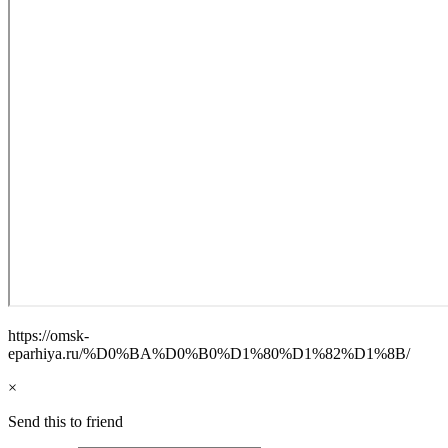
https://omsk-
eparhiya.ru/%D0%BA%D0%B0%D1%80%D1%82%D1%8B/
×
Send this to friend