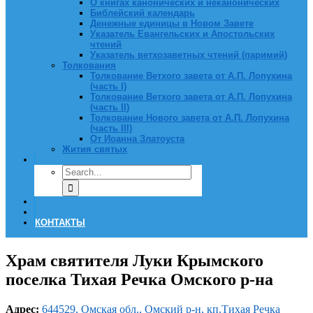
О книгах канонических и неканонических
Библейский календарь
Денежные единицы в Новом Завете
Указатель Евангельских и Апостольских
чтений
Указатель ветхозаветных чтений (паримий)
Толкования
Толкование Ветхого завета от А.П. Лопухина
(часть I)
Толкование Ветхого завета от А.П. Лопухина
(часть II)
Толкование Нового завета от А.П. Лопухина
(часть III)
От Иоанна Златоуста
Жития святых
КОНТАКТЫ
Храм святителя Луки Крымского
поселка Тихая Речка Омского р-на
Адрес:
644529, Омская обл., Омский р-н, кп.Тихая Речка