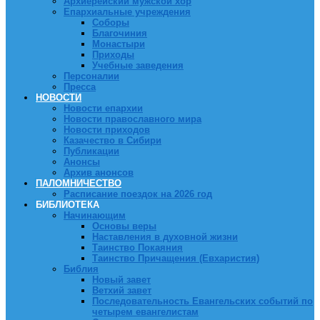
Архиерейский мужской хор
Епархиальные учреждения
Соборы
Благочиния
Монастыри
Приходы
Учебные заведения
Персоналии
Пресса
НОВОСТИ
Новости епархии
Новости православного мира
Новости приходов
Казачество в Сибири
Публикации
Анонсы
Архив анонсов
ПАЛОМНИЧЕСТВО
Расписание поездок на 2026 год
БИБЛИОТЕКА
Начинающим
Основы веры
Наставления в духовной жизни
Таинство Покаяния
Таинство Причащения (Евхаристия)
Библия
Новый завет
Ветхий завет
Последовательность Евангельских событий по
четырем евангелистам