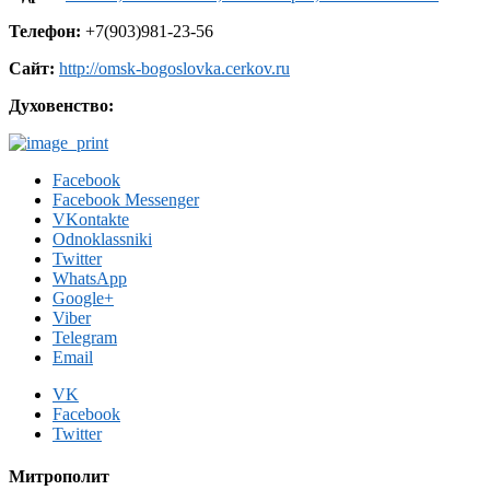
Телефон:
+7(903)981-23-56
Сайт:
http://omsk-bogoslovka.cerkov.ru
Духовенство:
Facebook
Facebook Messenger
VKontakte
Odnoklassniki
Twitter
WhatsApp
Google+
Viber
Telegram
Email
VK
Facebook
Twitter
Митрополит