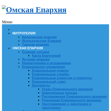
Меню
МИТРОПОЛИЯ
Калачинская епархия
Исилькульская Епархия
Тарская епархия
ОМСКАЯ ЕПАРХИЯ
Епархия сегодня
Карта благочиний
История епархии
Новомученики и исповедники
Епархиальное управление
Епархиальные отделы
Епархиальные службы
Епархиальные комиссии и комитеты
Епархиальный совет
Документы
Указы Епархиального архиерея
Циркулярные письма
Распоряжения Епархиального архиерея
Резолюции Епархиального архиерея
Удостоверения о хиротесиях и
хиротониях