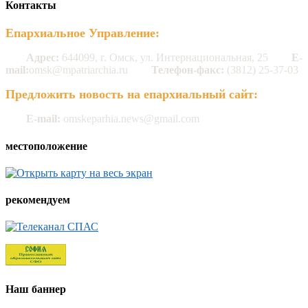
Контакты
Епархиальное Управление:
Адрес:
644099, г. Омск, ул. Интернациональная, 25
E-
mail:
omsk@mpatriarchia.ru
Телефон-факс:
(3812) 25-37-03
Предложить новость на епархиальный сайт:
E-mail:
omskeparhia.news@gmail.com
местоположение
рекомендуем
Наш баннер