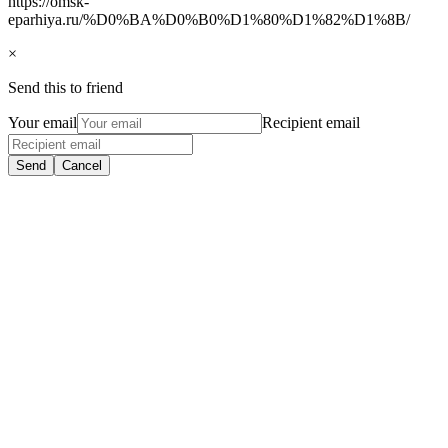
https://omsk-
eparhiya.ru/%D0%BA%D0%B0%D1%80%D1%82%D1%8B/
×
Send this to friend
Your email
Recipient email
Send
Cancel