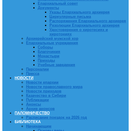
Епархиальный совет
Документы
Указы Епархиального архиерея
Циркулярные письма
Распоряжения Епархиального архиерея
Резолюции Епархиального архиерея
Удостоверения о хиротесиях и
хиротониях
Архиерейский мужской хор
Епархиальные учреждения
Соборы
Благочиния
Монастыри
Приходы
Учебные заведения
Персоналии
Пресса
НОВОСТИ
Новости епархии
Новости православного мира
Новости приходов
Казачество в Сибири
Публикации
Анонсы
Архив анонсов
ПАЛОМНИЧЕСТВО
Расписание поездок на 2026 год
БИБЛИОТЕКА
Начинающим
Основы веры