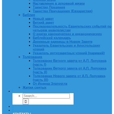
Наставления в духовной жизни
Таинство Покаяния
Таинство Причащения (Евхаристия)
Библия
Новый завет
Ветхий завет
Последовательность Евангельских событий по
четырем евангелистам
О книгах канонических и неканонических
Библейский календарь
Денежные единицы в Новом Завете
Указатель Евангельских и Апостольских
чтений
Указатель ветхозаветных чтений (паримий)
Толкования
Толкование Ветхого завета от А.П. Лопухина
(часть I)
Толкование Ветхого завета от А.П. Лопухина
(часть II)
Толкование Нового завета от А.П. Лопухина
(часть III)
От Иоанна Златоуста
Жития святых