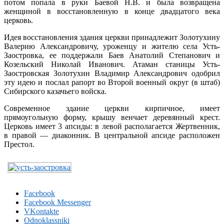
потом попала в руки Баевой Н.В. и была возвращена
женщиной в восстановленную в конце двадцатого века
церковь.
Идея восстановления здания церкви принадлежит Золотухину
Валерию Александровичу, уроженцу и жителю села Усть-
Заостровка, ее поддержали Баев Анатолий Степанович и
Козельский Николай Иванович. Атаман станицы Усть-
Заостровская Золотухин Владимир Александрович одобрил
эту идею и послал рапорт во Второй военный округ (в штаб)
Сибирского казачьего войска.
Современное здание церкви кирпичное, имеет
прямоугольную форму, крышу венчает деревянный крест.
Церковь имеет 3 апсиды: в левой располагается Жертвенник,
в правой — диаконник. В центральной апсиде расположен
Престол.
Facebook
Facebook Messenger
VKontakte
Odnoklassniki