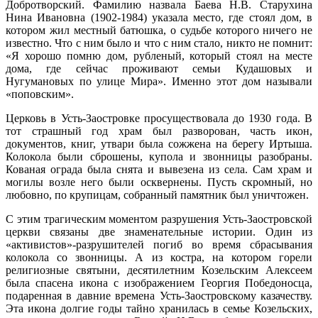
Добротворский. Фамилию назвала Баева Н.В. Старухина
Нина Ивановна (1902-1984) указала место, где стоял дом, в
котором жил местный батюшка, о судьбе которого ничего не
известно. Что с ним было и что с ним стало, никто не помнит:
«Я хорошо помню дом, рубленый, который стоял на месте
дома, где сейчас проживают семьи Кудашовых и
Нугумановых по улице Мира». Именно этот дом называли
«поповским».
Церковь в Усть-Заостровке просуществовала до 1930 года. В
тот страшный год храм был разворован, часть икон,
документов, книг, утвари была сожжена на берегу Иртыша.
Колокола были сброшены, купола и звонницы разобраны.
Кованая ограда была снята и вывезена из села. Сам храм и
могилы возле него были осквернены. Пусть скромный, но
любовно, по крупицам, собранный памятник был уничтожен.
С этим трагическим моментом разрушения Усть-Заостровской
церкви связаны две знаменательные истории. Один из
«активистов»-разрушителей погиб во время сбрасывания
колокола со звонницы. А из костра, на котором горели
религиозные святыни, десятилетним Козельским Алексеем
была спасена икона с изображением Георгия Победоносца,
подаренная в давние времена Усть-Заостровскому казачеству.
Эта икона долгие годы тайно хранилась в семье Козельских,