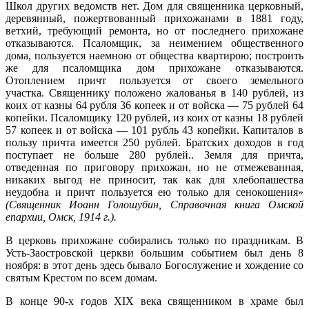
Школ других ведомств нет. Дом для священника церковный,
деревянный, пожертвованный прихожанами в 1881 году,
ветхий, требующий ремонта, но от последнего прихожане
отказываются. Псаломщик, за неимением общественного
дома, пользуется наемною от общества квартирою; построить
же для псаломщика дом прихожане отказываются.
Отоплением причт пользуется от своего земельного
участка. Священнику положено жалованья в 140 рублей, из
коих от казны 64 рубля 36 копеек и от войска — 75 рублей 64
копейки. Псаломщику 120 рублей, из коих от казны 18 рублей
57 копеек и от войска — 101 рубль 43 копейки. Капиталов в
пользу причта имеется 250 рублей. Братских доходов в год
поступает не больше 280 рублей.. Земля для причта,
отведенная по приговору прихожан, но не отмежеванная,
никаких выгод не приносит, так как для хлебопашества
неудобна и причт пользуется ею только для сенокошения»
(Священник Иоанн Голошубин, Справочная книга Омской
епархии, Омск, 1914 г.).
В церковь прихожане собирались только по праздникам. В
Усть-Заостровской церкви большим событием был день 8
ноября: в этот день здесь бывало Богослужение и хождение со
святым Крестом по всем домам.
В конце 90-х годов XIX века священником в храме был