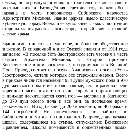
Омска, но огромную помощь в строительстве оказывали и
местные жители. Возведённая через два года церковь была
названа в честь покровителя Сибирского казачества
Архистратига Михаила. Здание церкви имело классическую
кубическую форму. Венчали её купольные главы. С восточной
стороны здания располагался алтарь, который являлся главной
частью храма.
Здание имело не только культовое, но большое общественное
значение. В справочной книге Омской епархии от 1914 года
записано: «В поселке Устъ-Заостровском есть часовня в честь
святого Архангела Михаила, в которой проходит
Богослужение в дни воскресные, праздничные и в Великий
Пост. Приход состоит из поселка Ачаирского и поселка Устъ-
Заостровского, жители которых все старожилы-казаки. Всего
в приходе числится населения 984 души мужского пола и 970
душ женского пола и все православные; сект и раскола среди
коренного населения нет; но в числе временно проживающих
в приходе насчитывается сектантов — молокан и баптистов
до 370 душ обоего пола и все они, за последнее время,
разъезжаются. В год бывает до 200 крещений, до 40 браков и
144 погребений. Ни попечительства, ни чайных, ни
библиотек и ни читален в приходе нет. В приходе две казачьи
школы, содержащиеся на суммы, отпускаемые Войсковым
Правлением. Школы помещаются в общественных домах.