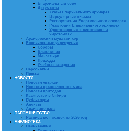
Епархиальный совет
Документы
Указы Епархиального архиерея
Циркулярные письма
Распоряжения Епархиального архиерея
Резолюции Епархиального архиерея
Удостоверения о хиротесиях и
хиротониях
Архиерейский мужской хор
Епархиальные учреждения
Соборы
Благочиния
Монастыри
Приходы
Учебные заведения
Персоналии
Пресса
НОВОСТИ
Новости епархии
Новости православного мира
Новости приходов
Казачество в Сибири
Публикации
Анонсы
Архив анонсов
ПАЛОМНИЧЕСТВО
Расписание поездок на 2026 год
БИБЛИОТЕКА
Начинающим
Основы веры