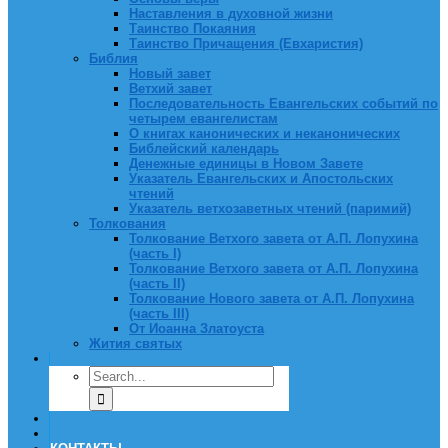
Наставления в духовной жизни
Таинство Покаяния
Таинство Причащения (Евхаристия)
Библия
Новый завет
Ветхий завет
Последовательность Евангельских событий по
четырем евангелистам
О книгах канонических и неканонических
Библейский календарь
Денежные единицы в Новом Завете
Указатель Евангельских и Апостольских
чтений
Указатель ветхозаветных чтений (паримий)
Толкования
Толкование Ветхого завета от А.П. Лопухина
(часть I)
Толкование Ветхого завета от А.П. Лопухина
(часть II)
Толкование Нового завета от А.П. Лопухина
(часть III)
От Иоанна Златоуста
Жития святых