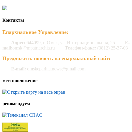
Контакты
Епархиальное Управление:
Адрес:
644099, г. Омск, ул. Интернациональная, 25
E-
mail:
omsk@mpatriarchia.ru
Телефон-факс:
(3812) 25-37-03
Предложить новость на епархиальный сайт:
E-mail:
omskeparhia.news@gmail.com
местоположение
рекомендуем