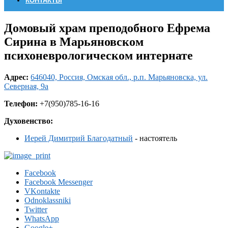
КОНТАКТЫ
Домовый храм преподобного Ефрема
Сирина в Марьяновском
психоневрологическом интернате
Адрес:
646040, Россия, Омская обл., р.п. Марьяновска, ул.
Северная, 9а
Телефон:
+7(950)785-16-16
Духовенство:
Иерей Димитрий Благодатный
- настоятель
Facebook
Facebook Messenger
VKontakte
Odnoklassniki
Twitter
WhatsApp
Google+