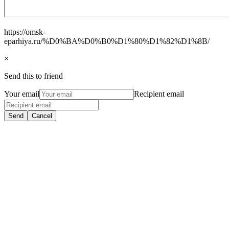
https://omsk-
eparhiya.ru/%D0%BA%D0%B0%D1%80%D1%82%D1%8B/
×
Send this to friend
Your email
Recipient email
Send
Cancel