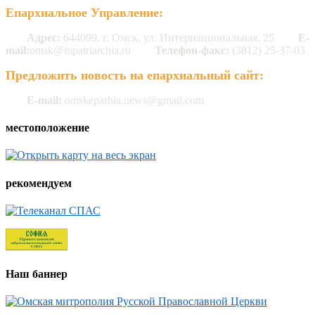
Епархиальное Управление:
Адрес:
644099, г. Омск, ул. Интернациональная, 25
E-
mail:
omsk@mpatriarchia.ru
Телефон-факс:
(3812) 25-37-03
Предложить новость на епархиальный сайт:
E-mail:
omskeparhia.news@gmail.com
местоположение
рекомендуем
Наш баннер