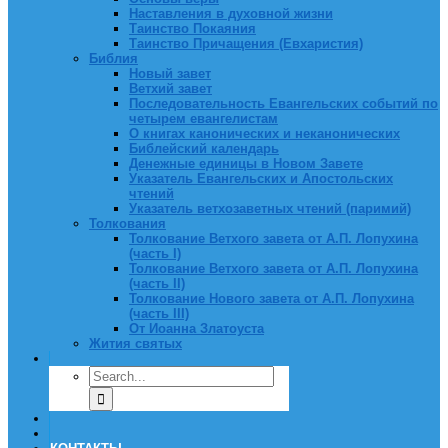
Наставления в духовной жизни
Таинство Покаяния
Таинство Причащения (Евхаристия)
Библия
Новый завет
Ветхий завет
Последовательность Евангельских событий по
четырем евангелистам
О книгах канонических и неканонических
Библейский календарь
Денежные единицы в Новом Завете
Указатель Евангельских и Апостольских
чтений
Указатель ветхозаветных чтений (паримий)
Толкования
Толкование Ветхого завета от А.П. Лопухина
(часть I)
Толкование Ветхого завета от А.П. Лопухина
(часть II)
Толкование Нового завета от А.П. Лопухина
(часть III)
От Иоанна Златоуста
Жития святых