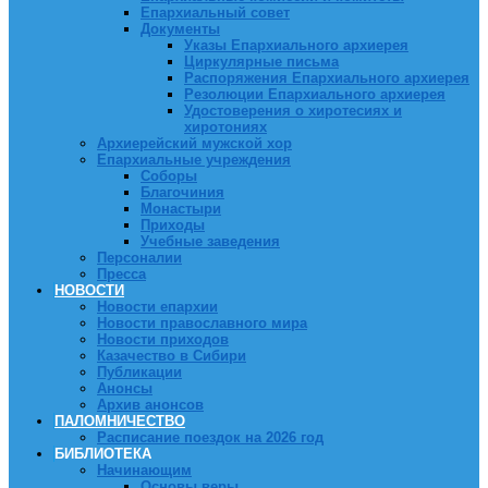
Епархиальный совет
Документы
Указы Епархиального архиерея
Циркулярные письма
Распоряжения Епархиального архиерея
Резолюции Епархиального архиерея
Удостоверения о хиротесиях и
хиротониях
Архиерейский мужской хор
Епархиальные учреждения
Соборы
Благочиния
Монастыри
Приходы
Учебные заведения
Персоналии
Пресса
НОВОСТИ
Новости епархии
Новости православного мира
Новости приходов
Казачество в Сибири
Публикации
Анонсы
Архив анонсов
ПАЛОМНИЧЕСТВО
Расписание поездок на 2026 год
БИБЛИОТЕКА
Начинающим
Основы веры