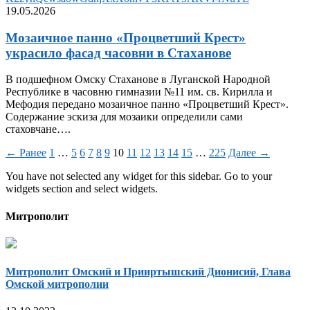
19.05.2026
Мозаичное панно «Процветший Крест»
украсило фасад часовни в Стаханове
В подшефном Омску Стаханове в Луганской Народной
Республике в часовню гимназии №11 им. св. Кирилла и
Мефодия передано мозаичное панно «Процветший Крест».
Содержание эскиза для мозаики определили сами
стаховчане….
← Ранее
1
…
5
6
7
8
9
10
11
12
13
14
15
…
225
Далее →
You have not selected any widget for this sidebar. Go to your
widgets section and select widgets.
Митрополит
Митрополит Омский и Прииртышский Дионисий, Глава
Омской митрополии