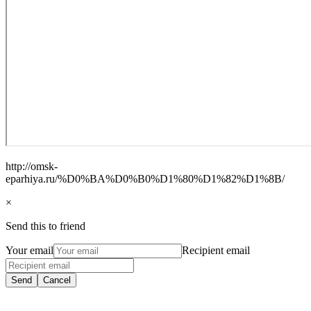
http://omsk-
eparhiya.ru/%D0%BA%D0%B0%D1%80%D1%82%D1%8B/
×
Send this to friend
Your email
Recipient email
Send
Cancel