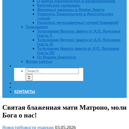
О книгах канонических и неканонических
Библейский календарь
Денежные единицы в Новом Завете
Указатель Евангельских и Апостольских
чтений
Указатель ветхозаветных чтений (паримий)
Толкования
Толкование Ветхого завета от А.П. Лопухина
(часть I)
Толкование Ветхого завета от А.П. Лопухина
(часть II)
Толкование Нового завета от А.П. Лопухина
(часть III)
От Иоанна Златоуста
Жития святых
КОНТАКТЫ
Святая блаженная мати Матроно, моли
Бога о нас!
Новости
Новости епархии
03.05.2026