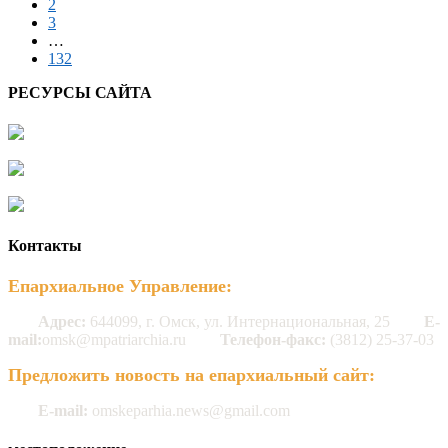
2
3
…
132
РЕСУРСЫ САЙТА
Контакты
Епархиальное Управление:
Адрес:
644099, г. Омск, ул. Интернациональная, 25
E-
mail:
omsk@mpatriarchia.ru
Телефон-факс:
(3812) 25-37-03
Предложить новость на епархиальный сайт:
E-mail:
omskeparhia.news@gmail.com