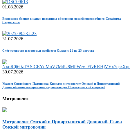
01.08.2026
Всенощное бдение в канун праздника обретения мощей преподобного Серафима
Саровского
31.07.2026
Слёт трезвости и здоровья пройдет в Омске с 21 по 23 августа
30.07.2026
Указом Святейшего Патриарха Кирилла митрополит Омский и Прииртышский
Дионисий назначен временно управляющим Исилькульской епархией
Митрополит
Митрополит Омский и Прииртышский Дионисий, Глава
Омской митрополии