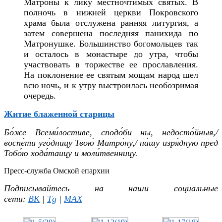
Матроны к лику местночтимых святых. В
полночь в нижней церкви Покровского
храма была отслужена ранняя литургия, а
затем совершена последняя панихида по
Матронушке. Большинство богомольцев так
и осталось в монастыре до утра, чтобы
участвовать в торжестве ее прославления.
На поклонение ее святым мощам народ шел
всю ночь, и к утру выстроилась необозримая
очередь.
Житие блаженной старицы
Бо́же Всеми́лостиве, сподо́би ны, недосто́йныя,/
воспе́ти уго́дницу Твою́ Матро́ну,/ на́шу изря́дную пред
Тобо́ю хода́таицу и моли́твенницу.
Пресс-служба Омской епархии
Подписывайтесь на наши социальные
сети:
ВК
|
Tg
|
MAX