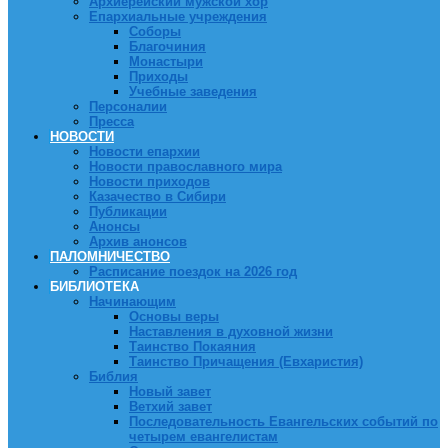
Архиерейский мужской хор
Епархиальные учреждения
Соборы
Благочиния
Монастыри
Приходы
Учебные заведения
Персоналии
Пресса
НОВОСТИ
Новости епархии
Новости православного мира
Новости приходов
Казачество в Сибири
Публикации
Анонсы
Архив анонсов
ПАЛОМНИЧЕСТВО
Расписание поездок на 2026 год
БИБЛИОТЕКА
Начинающим
Основы веры
Наставления в духовной жизни
Таинство Покаяния
Таинство Причащения (Евхаристия)
Библия
Новый завет
Ветхий завет
Последовательность Евангельских событий по
четырем евангелистам