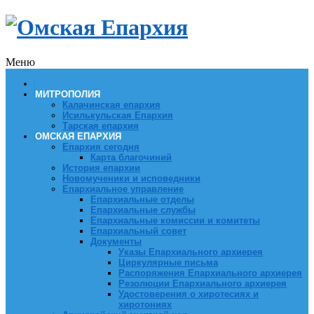
Меню
МИТРОПОЛИЯ
Калачинская епархия
Исилькульская Епархия
Тарская епархия
ОМСКАЯ ЕПАРХИЯ
Епархия сегодня
Карта благочиний
История епархии
Новомученики и исповедники
Епархиальное управление
Епархиальные отделы
Епархиальные службы
Епархиальные комиссии и комитеты
Епархиальный совет
Документы
Указы Епархиального архиерея
Циркулярные письма
Распоряжения Епархиального архиерея
Резолюции Епархиального архиерея
Удостоверения о хиротесиях и
хиротониях