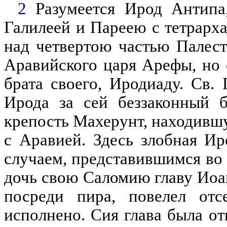
2
Разумеется Ирод Антипа
Галилеей и Пареею с тетрарха,
над четвертою частью Палес
Аравийского царя Арефы, но 
брата своего, Иродиаду. Св.
Ирода за сей беззаконный б
крепость Махерунт, находивш
с Аравией. Здесь злобная И
случаем, представившимся во 
дочь свою Саломию главу Иоан
посреди пира, повелел отс
исполнено. Сия глава была от