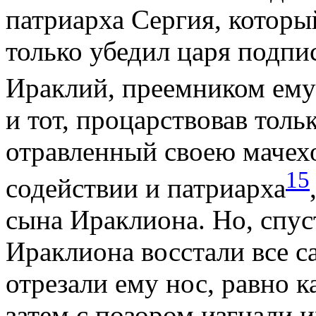
патриарха Сергия, которы
только убедил царя подпис
Ираклий, преемником ему
и тот, процарствовав толь
отравленный своею мачех
15
содействии и патриарха
сына Ираклиона. Но, спус
Ираклиона восстали все са
отрезали ему нос, равно к
затем с позором изгнали и