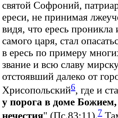
святой Софроний, патриа
ереси, не принимая лжеу
видя, что ересь проникла 
самого царя, стал опасать
в ересь по примеру многи
звание и всю славу мирск
отстоявший далеко от гор
6
Хрисопольский
, где и с
у порога в доме Божием
7
нечестия
" (Пс.83:11).
Там