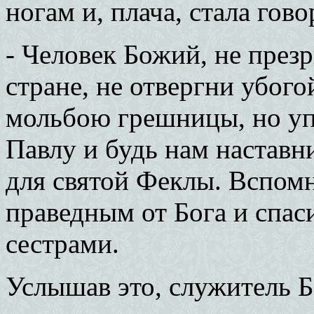
ногам и, плача, стала гово
- Человек Божий, не през
стране, не отвергни убог
мольбою грешницы, но уп
Павлу и будь нам наставн
для святой Феклы. Вспомн
праведным от Бога и спас
сестрами.
Услышав это, служитель Б