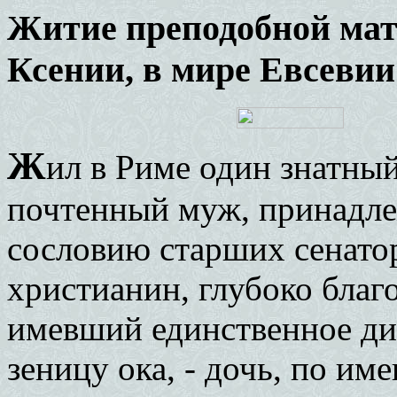
Житие преподобной ма
Ксении, в мире Евсевии
Ж
ил в Риме один знатный
почтенный муж, принадл
сословию старших сенатор
христианин, глубоко благ
имевший единственное дит
зеницу ока, - дочь, по им