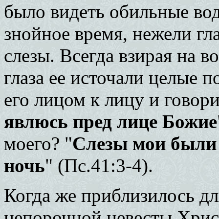
было видеть обильные во
знойное время, нежели гла
слезы. Всегда взирая на 
глаза ее источали целые п
его лицом к лицу и говори
явлюсь пред лице Божие
моего? "
Слезы мои были 
ночь
" (Пс.41:3-4).
Когда же приблизилось дл
непорочной невесты Хрис