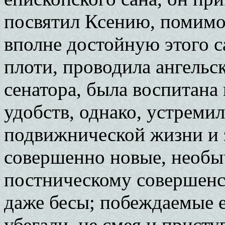
посвятил Ксению, помимо 
вполне достойную этого с
плоти, проводила ангельс
сенатора, была воспитана
удобств, однако, устремил
подвижнической жизни и 
совершенно новые, необы
постническому совершенс
даже бесы; побеждаемые е
убегали, не смея и прист