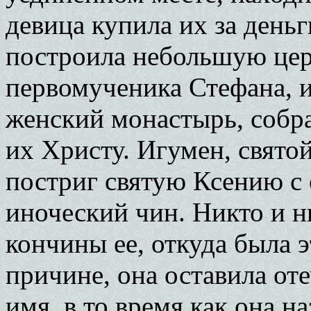
девица купила их за деньги
построила небольшую цер
первомученика Стефана, и
женский монастырь, собра
их Христу. Игумен, святой
постриг святую Ксению с 
иноческий чин. Никто и н
кончины ее, откуда была э
причине, она оставила оте
имя, в то время как она на