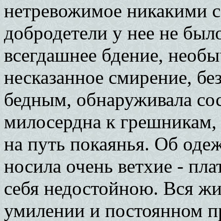
нетревожимое никакими с
добродетели у нее не был
всегдашнее бдение, необы
несказанное смирение, бе
бедным, обнаруживала со
милосердна к грешникам, 
на путь покаянья. Об одеж
носила очень ветхие - пла
себя недостойною. Вся жи
умилении и постоянном п