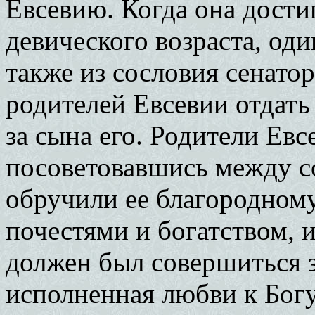
Евсевию. Когда она дости
девического возраста, од
также из сословия сенато
родителей Евсевии отдать
за сына его. Родители Евс
посоветовавшись между с
обручили ее благородном
почестями и богатством, и
должен был совершиться з
исполненная любви к Богу