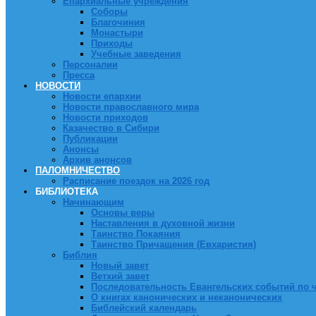
Епархиальные учреждения
Соборы
Благочиния
Монастыри
Приходы
Учебные заведения
Персоналии
Пресса
НОВОСТИ
Новости епархии
Новости православного мира
Новости приходов
Казачество в Сибири
Публикации
Анонсы
Архив анонсов
ПАЛОМНИЧЕСТВО
Расписание поездок на 2026 год
БИБЛИОТЕКА
Начинающим
Основы веры
Наставления в духовной жизни
Таинство Покаяния
Таинство Причащения (Евхаристия)
Библия
Новый завет
Ветхий завет
Последовательность Евангельских событий по 
О книгах канонических и неканонических
Библейский календарь