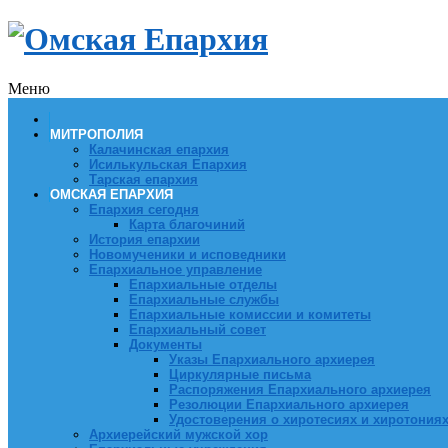
Меню
МИТРОПОЛИЯ
Калачинская епархия
Исилькульская Епархия
Тарская епархия
ОМСКАЯ ЕПАРХИЯ
Епархия сегодня
Карта благочиний
История епархии
Новомученики и исповедники
Епархиальное управление
Епархиальные отделы
Епархиальные службы
Епархиальные комиссии и комитеты
Епархиальный совет
Документы
Указы Епархиального архиерея
Циркулярные письма
Распоряжения Епархиального архиерея
Резолюции Епархиального архиерея
Удостоверения о хиротесиях и хиротония
Архиерейский мужской хор