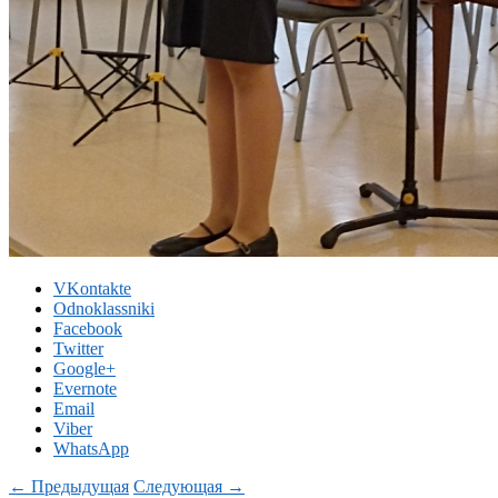
VKontakte
Odnoklassniki
Facebook
Twitter
Google+
Evernote
Email
Viber
WhatsApp
← Предыдущая
Следующая →