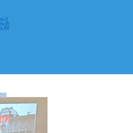
ь I)
ь II)
 III)
 800