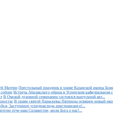
Престольный праздник в храме Казанской иконы Божи
Встреча Абалакского образа в Успенском кафедральном со
В Омской духовной семинарии состоялся выпускной акт...
В храме святой Параскевы Пятницы освящен новый икон
уйся, Заступнице усердная рода христианского!...
ителю отче наш Сильвестре, моли Бога о нас!...