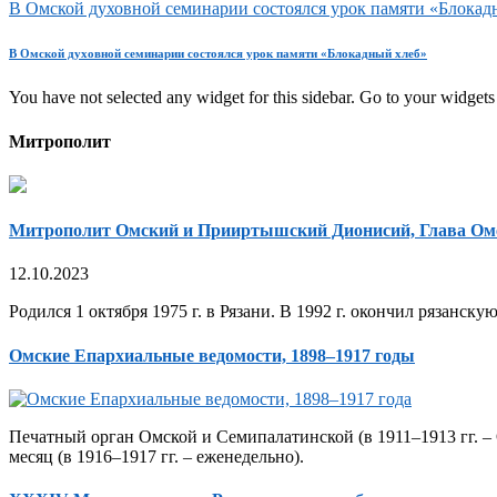
В Омской духовной семинарии состоялся урок памяти «Блокад
В Омской духовной семинарии состоялся урок памяти «Блокадный хлеб»
You have not selected any widget for this sidebar. Go to your widgets 
Митрополит
Митрополит Омский и Прииртышский Дионисий, Глава Ом
12.10.2023
Родился 1 октября 1975 г. в Рязани. В 1992 г. окончил рязанск
Омские Епархиальные ведомости, 1898–1917 годы
Печатный орган Омской и Семипалатинской (в 1911–1913 гг. – 
месяц (в 1916–1917 гг. – еженедельно).