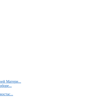
ей Матери...
боре...
остас...