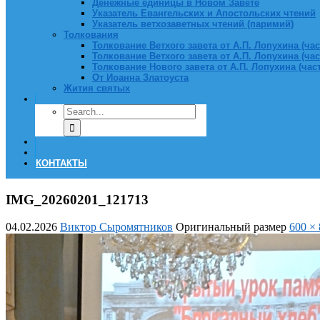
Денежные единицы в Новом Завете
Указатель Евангельских и Апостольских чтений
Указатель ветхозаветных чтений (паримий)
Толкования
Толкование Ветхого завета от А.П. Лопухина (част
Толкование Ветхого завета от А.П. Лопухина (част
Толкование Нового завета от А.П. Лопухина (часть
От Иоанна Златоуста
Жития святых
КОНТАКТЫ
IMG_20260201_121713
04.02.2026
Виктор Сыромятников
Оригинальный размер
600 ×