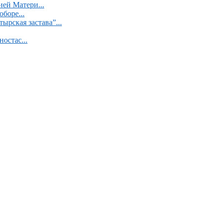
ей Матери...
боре...
рская застава”...
остас...