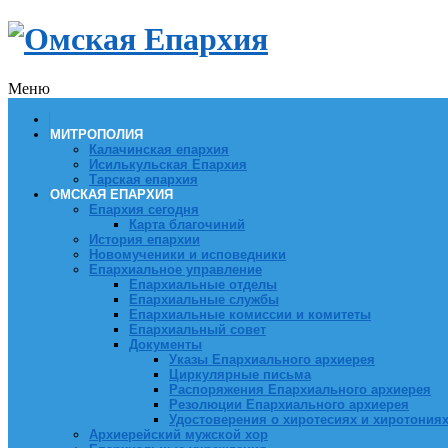
Меню
МИТРОПОЛИЯ
Калачинская епархия
Исилькульская Епархия
Тарская епархия
ОМСКАЯ ЕПАРХИЯ
Епархия сегодня
Карта благочиний
История епархии
Новомученики и исповедники
Епархиальное управление
Епархиальные отделы
Епархиальные службы
Епархиальные комиссии и комитеты
Епархиальный совет
Документы
Указы Епархиального архиерея
Циркулярные письма
Распоряжения Епархиального архиерея
Резолюции Епархиального архиерея
Удостоверения о хиротесиях и хиротония
Архиерейский мужской хор