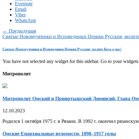
Evernote
Email
Viber
WhatsApp
← Предыдущая
Святые Новомученики и Исповедники Церкви Русския, молите 
Святые Новомученики и Исповедники Церкви Русския, молите Бога о нас!
You have not selected any widget for this sidebar. Go to your widgets 
Митрополит
Митрополит Омский и Прииртышский Дионисий, Глава Ом
12.10.2023
Родился 1 октября 1975 г. в Рязани. В 1992 г. окончил рязанск
Омские Епархиальные ведомости, 1898–1917 годы