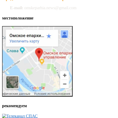
E-mail:
omskeparhia.news@gmail.com
местоположение
рекомендуем