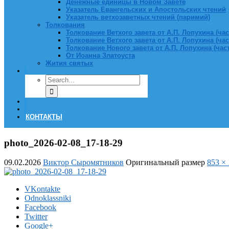
Денежные единицы в Новом Завете
Указатель Евангельских и Апостольских чтений
Указатель ветхозаветных чтений (паримий)
Толкования
Толкование Ветхого завета от А.П. Лопухина (част
Толкование Ветхого завета от А.П. Лопухина (част
Толкование Нового завета от А.П. Лопухина (часть
От Иоанна Златоуста
Жития святых
КОНТАКТЫ
photo_2026-02-08_17-18-29
09.02.2026
Виктор Сыромятников
Оригинальный размер
853 ×
VKontakte
Odnoklassniki
Facebook
Twitter
Google+