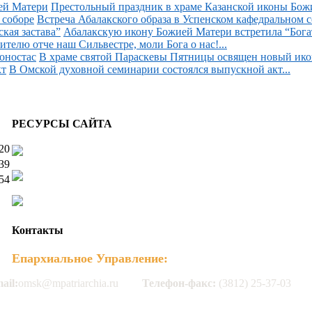
Престольный праздник в храме Казанской иконы Божи
Встреча Абалакского образа в Успенском кафедральном со
Абалакскую икону Божией Матери встретила “Богаты
ителю отче наш Сильвестре, моли Бога о нас!...
В храме святой Параскевы Пятницы освящен новый икон
В Омской духовной семинарии состоялся выпускной акт...
РЕСУРСЫ САЙТА
20
39
54
Контакты
Епархиальное Управление:
ail:
omsk@mpatriarchia.ru
Телефон-факс:
(3812) 25-37-03