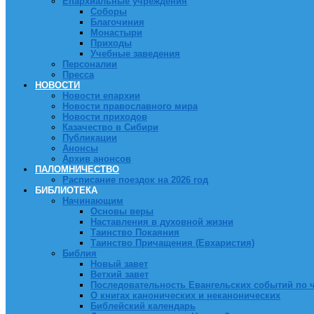
Епархиальные учреждения
Соборы
Благочиния
Монастыри
Приходы
Учебные заведения
Персоналии
Пресса
НОВОСТИ
Новости епархии
Новости православного мира
Новости приходов
Казачество в Сибири
Публикации
Анонсы
Архив анонсов
ПАЛОМНИЧЕСТВО
Расписание поездок на 2026 год
БИБЛИОТЕКА
Начинающим
Основы веры
Наставления в духовной жизни
Таинство Покаяния
Таинство Причащения (Евхаристия)
Библия
Новый завет
Ветхий завет
Последовательность Евангельских событий по 
О книгах канонических и неканонических
Библейский календарь