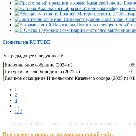
Свят
Сюжеты на RUTUBE
⏴ Предыдущее
Следующее ⏵
Епархиальное собрание (2024 г.)
05:
Литургия в селе Бородинка (2025 г.)
01:
Великое освящение Никольского Казачьего собора (2025 г.)
04:
1
2
3
…
132
Адрес:
644099, г. Омск, ул. Интернациональная, 25
E-m
Предложить новость на епархиальный сайт: