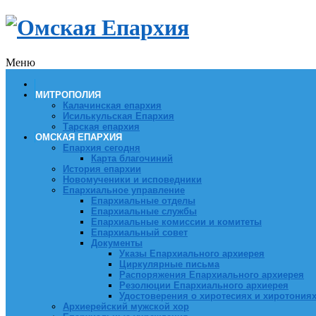
Меню
МИТРОПОЛИЯ
Калачинская епархия
Исилькульская Епархия
Тарская епархия
ОМСКАЯ ЕПАРХИЯ
Епархия сегодня
Карта благочиний
История епархии
Новомученики и исповедники
Епархиальное управление
Епархиальные отделы
Епархиальные службы
Епархиальные комиссии и комитеты
Епархиальный совет
Документы
Указы Епархиального архиерея
Циркулярные письма
Распоряжения Епархиального архиерея
Резолюции Епархиального архиерея
Удостоверения о хиротесиях и хиротония
Архиерейский мужской хор