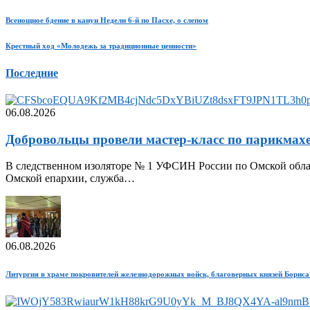
Всенощное бдение в канун Недели 6-й по Пасхе, о слепом
Крестный ход «Молодежь за традиционные ценности»
Последние
06.08.2026
Добровольцы провели мастер-класс по парикмахе
В следственном изоляторе № 1 УФСИН России по Омской облас
Омской епархии, служба…
06.08.2026
Литургия в храме покровителей железнодорожных войск, благоверных князей Бориса