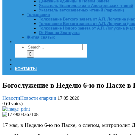
Денежные единицы в Новом Завете
Указатель Евангельских и Апостольских чтений
Указатель ветхозаветных чтений (паримий)
Толкования
Толкование Ветхого завета от А.П. Лопухина (част
Толкование Ветхого завета от А.П. Лопухина (част
Толкование Нового завета от А.П. Лопухина (часть
От Иоанна Златоуста
Жития святых
КОНТАКТЫ
Богослужение в Неделю 6-ю по Пасхе в
Новости
Новости епархии
17.05.2026
0
(
0
votes)
17 мая, в Неделю 6-ю по Пасхе, о слепом, митрополит