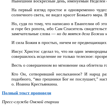
Нынешний воскресный день, именуемый Неделей о
На первый взгляд простое и одновременно чудесн
солнечного света, не видел красот Божьего мира.
Но, судя по тому, что написано в Евангелии об э
и горе без ропота, ибо Сам Спаситель свидетельст
замечательные слова —
но да явятся дела Божии 
И сила Божия в простых, ничем не предвещающих 
Иисус Христос сделал то, что ни один земнородны
совершилось исцеление не только телесное: прозре
Весть о совершенном во мгновение ока облетела г
Кто Он, сотворивший неслыханное? И народ раз
подобного, “яко грешники Бог не послушает,” на
о. Иоанна Крестьянкина.
Полный текст проповеди
Пресс-служба Омской епархии