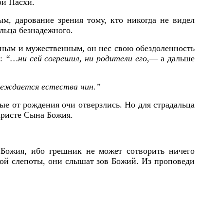
ой Пасхи.
ым, дарование зрения тому, кто никогда не видел
льца безнадежного.
льным и мужественным, он нес свою обездоленность
а:
“…ни сей согрешил, ни родители его
,— а дальше
беждается естества чин.”
ые от рождения очи отверзлись. Но для страдальца
 Христе Сына Божия.
 Божия, ибо грешник не может сотворить ничего
ной слепоты, они слышат зов Божий. Из проповеди