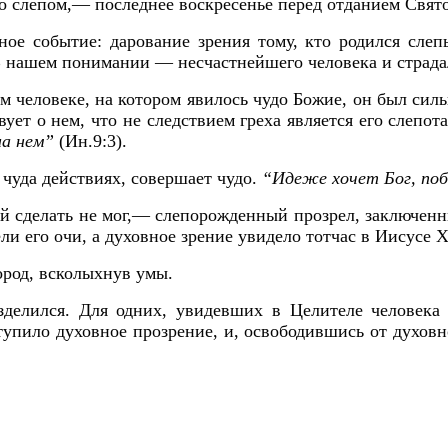
 слепом,— последнее воскресенье перед отданием Свят
ое событие: дарование зрения тому, кто родился слеп
 В нашем понимании — несчастнейшего человека и страда
том человеке, на котором явилось чудо Божие, он был си
вует о нем, что не следствием греха является его слепот
на нем”
(Ин.9:3).
чуда действиях, совершает чудо.
“Идеже хочет Бог, по
й сделать не мог,— слепорожденный прозрел, заключенн
ли его очи, а духовное зрение увидело тотчас в Иисусе
ород, всколыхнув умы.
делился. Для одних, увидевших в Целителе человека
ступило духовное прозрение, и, освободившись от духов