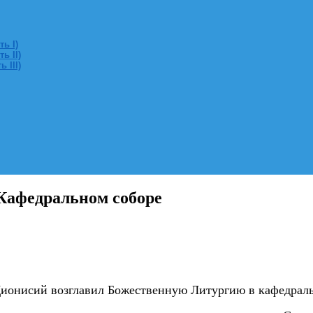
ь I)
ь II)
 III)
 Кафедральном соборе
 Дионисий возглавил Божественную Литургию в кафедрал