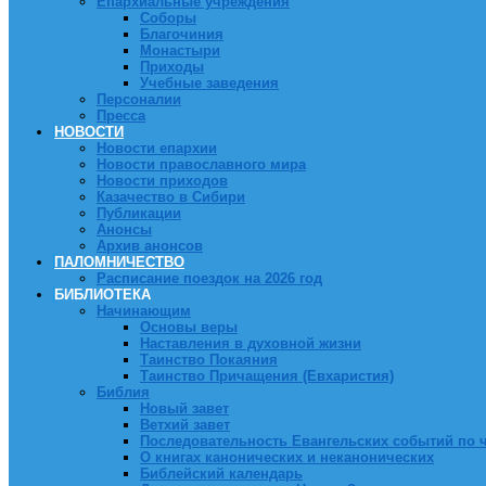
Епархиальные учреждения
Соборы
Благочиния
Монастыри
Приходы
Учебные заведения
Персоналии
Пресса
НОВОСТИ
Новости епархии
Новости православного мира
Новости приходов
Казачество в Сибири
Публикации
Анонсы
Архив анонсов
ПАЛОМНИЧЕСТВО
Расписание поездок на 2026 год
БИБЛИОТЕКА
Начинающим
Основы веры
Наставления в духовной жизни
Таинство Покаяния
Таинство Причащения (Евхаристия)
Библия
Новый завет
Ветхий завет
Последовательность Евангельских событий по 
О книгах канонических и неканонических
Библейский календарь