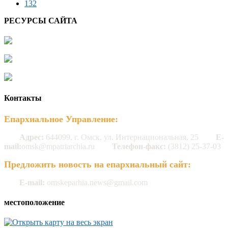
132
РЕСУРСЫ САЙТА
Контакты
Епархиальное Управление:
Адрес:
644099, г. Омск, ул. Интернациональная, 25
E-
mail:
omsk@mpatriarchia.ru
Телефон-факс:
(3812) 25-37-03
Предложить новость на епархиальный сайт:
E-mail:
omskeparhia.news@gmail.com
местоположение