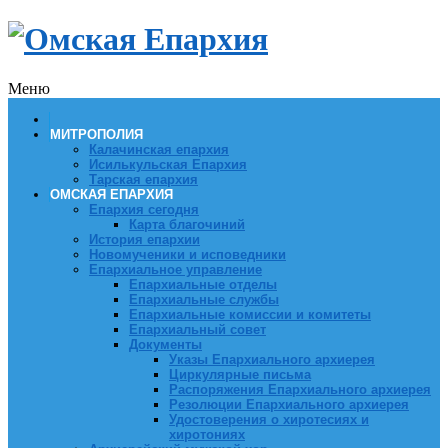
Меню
МИТРОПОЛИЯ
Калачинская епархия
Исилькульская Епархия
Тарская епархия
ОМСКАЯ ЕПАРХИЯ
Епархия сегодня
Карта благочиний
История епархии
Новомученики и исповедники
Епархиальное управление
Епархиальные отделы
Епархиальные службы
Епархиальные комиссии и комитеты
Епархиальный совет
Документы
Указы Епархиального архиерея
Циркулярные письма
Распоряжения Епархиального архиерея
Резолюции Епархиального архиерея
Удостоверения о хиротесиях и
хиротониях