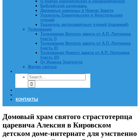
О книгах канонических и неканонических
Библейский календарь
Денежные единицы в Новом Завете
Указатель Евангельских и Апостольских
чтений
Указатель ветхозаветных чтений (паримий)
Толкования
Толкование Ветхого завета от А.П. Лопухина
(часть I)
Толкование Ветхого завета от А.П. Лопухина
(часть II)
Толкование Нового завета от А.П. Лопухина
(часть III)
От Иоанна Златоуста
Жития святых
КОНТАКТЫ
Домовый храм святого страстотерпца
царевича Алексия в Кировском
детском доме-интернате для умственно