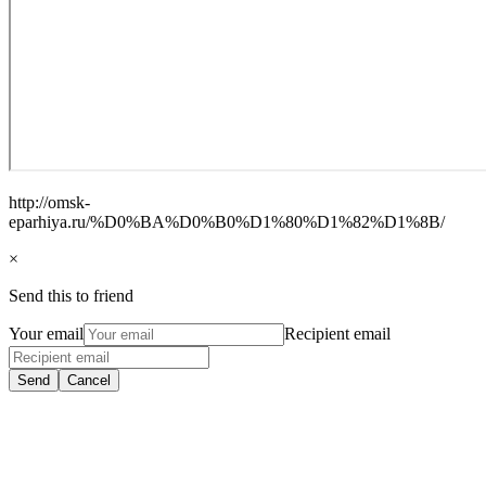
http://omsk-
eparhiya.ru/%D0%BA%D0%B0%D1%80%D1%82%D1%8B/
×
Send this to friend
Your email
Recipient email
Send
Cancel