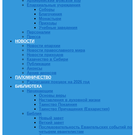
Архиерейский мужской хор
Епархиальные учреждения
Соборы
Благочиния
Монастыри
Приходы
Учебные заведения
Персоналии
Пресса
НОВОСТИ
Новости епархии
Новости православного мира
Новости приходов
Казачество в Сибири
Публикации
Анонсы
Архив анонсов
ПАЛОМНИЧЕСТВО
Расписание поездок на 2026 год
БИБЛИОТЕКА
Начинающим
Основы веры
Наставления в духовной жизни
Таинство Покаяния
Таинство Причащения (Евхаристия)
Библия
Новый завет
Ветхий завет
Последовательность Евангельских событий по
четырем евангелистам