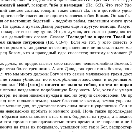
омилуй меня
", говорит, "
ибо я немощен
"
(Пс. 6:3). Что это? У
щий светлее солнца, говорит такие слова? Да; то и достойно удив
и просил себе спасения от одного человеколюбия Божия. Он как бы
еня от настоящих бедствий, - подобно рабам, сделавшим много дурно
. Но здесь, я думаю, Давид разумел еще и другую немощь. Какую 
а пожирает всю силу души. Это, я думаю, испытал и праведник от
и в дальнейших словах. Сказав: "
Господи! не в ярости Твоей о
оя сильно потрясена
(Пс. 6:3-4). Если же тот, у кого совесть
и пороками, так далеки от его дерзновения и не показали даже м
ед Богом, что и праведный едва спасается; поэтому и умоляет (Бо
рых делах, но предоставляет свое спасение человеколюбию Божию.
епетал более грешников. А что Давид так трепетал и боялся, посл
нал, что мы много должны Богу и что самые маловажные грехи дост
 не только убийства, но и оскорбления и злословия, и порочныя мы
оворил: "
Ибо [хотя] я ничего не знаю за собою, но тем не опр
себя вполне воздавшим подобающую Богу честь. Мы, хотя бы умерли
отри: не имея никакой нужды в нас, но будучи самодоволен, Он прив
под ним положил землю, зажег блестящие светила; землю украсил 
 не меньше дня, от доставляемого сном покоя и укрепления. Сон н
сна невозможно пробыть и немного дней. Ночь также прохлаждает 
м образом восстановляет в нас опять бодрость на труды, а в зимн
емнота сделана принадлежностью этого времени не напрасно и не б
акинув на глаза их покрывало, усыпляют их: так и Бог, распростер