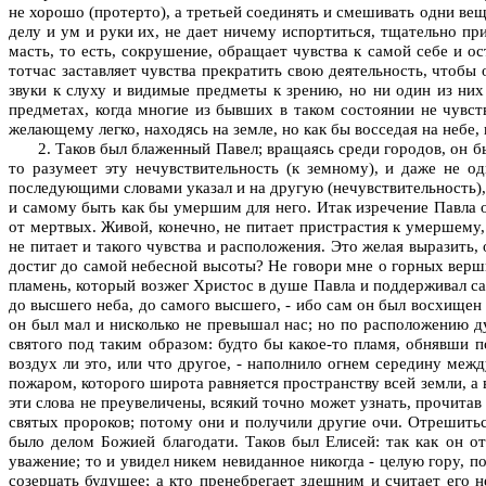
не хорошо (протерто), а третьей соединять и смешивать одни вещ
делу и ум и руки их, не дает ничему испортиться, тщательно пр
масть, то есть, сокрушение, обращает чувства к самой себе и о
тотчас заставляет чувства прекратить свою деятельность, чтобы
звуки к слуху и видимые предметы к зрению, но ни один из них
предметах, когда многие из бывших в таком состоянии не чувств
желающему легко, находясь на земле, но как бы восседая на небе,
2. Таков был блаженный Павел; вращаясь среди городов, он бы
то разумеет эту нечувствительность (к земному), и даже не од
последующими словами указал и на другую (нечувствительность), 
и самому быть как бы умершим для него. Итак изречение Павла оз
от мертвых. Живой, конечно, не питает пристрастия к умершему, 
не питает и такого чувства и расположения. Это желая выразить, о
достиг до самой небесной высоты? Не говори мне о горных верш
пламень, который возжег Христос в душе Павла и поддерживал са
до высшего неба, до самого высшего, - ибо сам он был восхищен д
он был мал и нисколько не превышал нас; но по расположению д
святого под таким образом: будто бы какое-то пламя, обнявши 
воздух ли это, или что другое, - наполнило огнем середину межд
пожаром, которого широта равняется пространству всей земли, а в
эти слова не преувеличены, всякий точно может узнать, прочита
святых пророков; потому они и получили другие очи. Отрешитьс
было делом Божией благодати. Таков был Елисей: так как он от
уважение; то и увидел никем невиданное никогда - целую гору, п
созерцать будущее; а кто пренебрегает здешним и считает его 