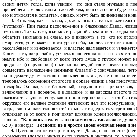
своим детям тогда, когда увидим, что они стали мужами и п
пренебрегать маловажным и житейским, не в состоянии будет соз
его и относятся к догматам, однако, могут быть применены и к нр
3. Итак мы, как я сказал, должны искать пустынножительст
(пустыню). При таком расположении и блаженный Давид, живш
пустынях. Таких слез, вздохов и рыданий днем и ночью едва ли 
обратить внимание на слезы, но и вникнуть в то, кто их прол
смиряется, уничижается и изнуряет себя, или делает то же само
расслабевает и изнеживается, и властью надмевается и увлекает
Кроме того, вихри забот, устремляющиеся на него со всех сторо
нему); ибо и свободная от всего этого душа с трудом может на
предаться (сокрушению) с меньшим неудобством, нежели польз
совместить наслаждение (земными благами) с сокрушением, пото
одно делает душу легкою и окрыленною, а другое приводит ее 
требовалось особенной строгости в образе жизни; а мы приступили
и скорбь. Однако, этот блаженный, разрушив все препятствия, 
великолепия; и в порфире, и в диадиме, и на царском престоле п
оказывает такую же силу, как огонь в терновнике, и хотя бы (та
окружало его великое смятение житейских дел, это (сокрушение)
ветра, так и множество похотей не может выдержать устремившей
отвлекает ее от всего и подчиняет влиянию одной возлюбленной
говорил: "
Как лань желает к потокам воды, так желает душа м
62:9); а иногда: "
Господи! не в ярости Твоей обличай меня и н
4. Пусть никто не говорит мне, что Давид написал этот (шес
содержания (псалма) нельзя было указать в надписи, то можно 