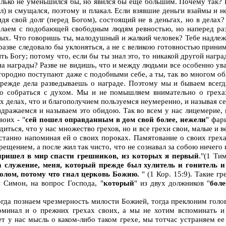
только не уменьшился бы, но явился бы еще большим. Почему так? 
) и смущался, поэтому и плакал. Если взявшие деньги взаймы и не 
дя свой долг (перед Богом), состоящий не в деньгах, но в делах?
елаем с подобающей свободным людям ревностью, но наперед разве
ых. Что говоришь ты, малодушный и жалкий человек? Тебе надлежит
да разве следовало бы уклоняться, а не с великою готовностью прин
ть Богу; потому что, если бы ты знал это, то никакой другой наград
 на награды? Разве не видишь, что и между людьми все особенно ув
агородно поступают даже с подобными себе, а ты, так во многом 
 прежде дела разведываешь о награде. Поэтому мы и бываем всег
 собраться с духом. Мы и не помышляем внимательно о грехах
елах, что и благополучием пользуемся неумеренно, и называя себ
здражаемся и называем это обидою. Так во всем у нас лицемерие,
воих - "
сей пошел оправданным в дом свой более, нежели
" фар
ься, что у нас множество грехов, но и все грехи свои, малые и вел
танно напоминая ей о своих пороках. Памятование о своих грехах
рещением, а после жил так чисто, что не сознавал за собою ничего 
пришел в мир спасти грешников, из которых я первый
."(1 Тим
а служение, меня, который прежде был хулитель и гонитель 
олом, потому что гнал церковь Божию.
"
(1 Кор. 15:9). Такие г
 Симон, на вопрос Господа, "
который
"
из двух должников "
бол
гда познаем чрезмерность милости Божией, тогда преклоним голов
оминал и о прежних грехах своих, а мы не хотим вспоминать 
ет у нас мысль о каком-либо таком грехе, мы тотчас устраняем е