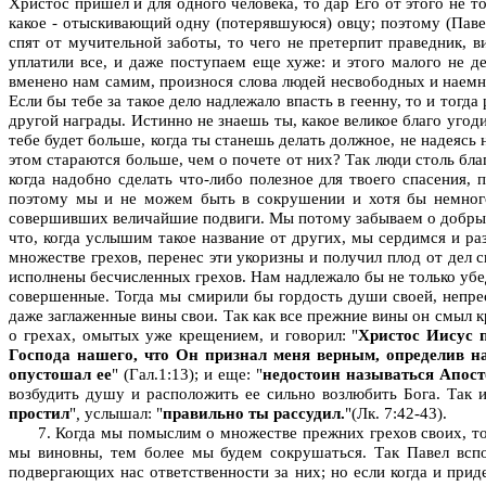
Христос пришел и для одного человека, то дар Его от этого не 
какое - отыскивающий одну (потерявшуюся) овцу; поэтому (Павел
спят от мучительной заботы, то чего не претерпит праведник, ви
уплатили все, и даже поступаем еще хуже: и этого малого не д
вменено нам самим, произнося слова людей несвободных и наемн
Если бы тебе за такое дело надлежало впасть в геенну, то и тог
другой награды. Истинно не знаешь ты, какое великое благо угоди
тебе будет больше, когда ты станешь делать должное, не надеясь
этом стараются больше, чем о почете от них? Так люди столь бл
когда надобно сделать что-либо полезное для твоего спасения,
поэтому мы и не можем быть в сокрушении и хотя бы немного
совершивших величайшие подвиги. Мы потому забываем о добрых д
что, когда услышим такое название от других, мы сердимся и ра
множестве грехов, перенес эти укоризны и получил плод от дел с
исполнены бесчисленных грехов. Нам надлежало бы не только убедит
совершенные. Тогда мы смирили бы гордость души своей, непрес
даже заглаженные вины свои. Так как все прежние вины он смыл к
о грехах, омытых уже крещением, и говорил: "
Христос Иисус 
Господа нашего, что Он признал меня верным, определив н
опустошал ее
"
(Гал.1:13); и еще: "
недостоин называться Апост
возбудить душу и расположить ее сильно возлюбить Бога. Так и
простил
"
,
услышал: "
правильно ты рассудил.
"(Лк. 7:42-43).
7. Когда мы помыслим о множестве прежних грехов своих, то
мы виновны, тем более мы будем сокрушаться. Так Павел всп
подвергающих нас ответственности за них; но если когда и прид