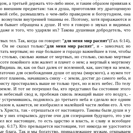
ом, а третьей держать что-либо иное, и таким образом привязав к
 по внешним предметам: так и душа, приготовляя эту драгоценную
самой себе, размышлять о чем-либо праведном и богоугодном, она
не возмутили внутренней тишины ее. Поэтому, хотя приражаются и
нов бывает обращена к душе. И что я говорю о звуках и видимых
 даже и того, что ударяли их? Такова душевная добродетель, что
ых тел. Так, когда он говорит: "
для меня мир распят
"(Гал. 6:14),
 Он не сказал только:"
для меня мир распят
"
,
и - замолчал; но
итать мертвым; но еще большее и гораздо важнейшее в том, чтобы
 столько, сколько живые от мертвых, но столько, сколько мертвые
асоте покойного или жалеет и плачет о нем; а мертвый к мертвому
 Видишь ли, как он был далек от вселенной, как, шествуя на земле,
таточно для освобождения души от шума (мирского), а нужен тот
т пламень, начавшись снизу - с земли, достиг до самого неба, и
ристу простирались выше не только трех, но и всех небес. По телу
емле. И тот не погрешил бы, кто представил бы состояние этого
н небесный свод и, пробежав сквозь лежащий выше его воздух, -
уг устремившись, поднялось до третьего неба и сделало все одним
разом я, кажется, не изобразил и малейшей части любви его. А что
ь Христа, так - отрешаться от настоящего. Таковы были души и у
м у них открылись другие очи для созерцания будущего, это уже
л все настоящее, то есть царство и власть, и славу и всеобщее
ар. 6:17). Кто прельщается настоящим, тот никогда не удостоится
ные блага. Так и мы богатство, принадлежащее мужам, открываем