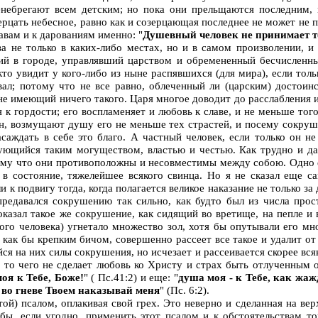
ренебрегают всем детским; но пока они прельщаются последним,
ерцать небесное, равно как и созерцающая последнее не может не п
авам и к дарованиям именно: "
Душевный человек не принимает то
ва не только в каких-либо местах, но и в самом произволении, 
ий в городе, управлявший царством и обремененный бесчисленн
кто увидит у кого-либо из ныне распявшихся (для мира), если тол
ивал; потому что не все равно, облеченный ли (царским) досто
е не имеющий ничего такого. Царя многое доводит до расслабления 
ся к гордости; его воспламеняет и любовь к славе, и не меньше то
н, возмущают душу его не меньше тех страстей, и посему сокруше
саждать в себе это благо. А частный человек, если только он н
ующийся таким могуществом, властью и честью. Как трудно и д
му что они противоположны и несовместимы между собою. Одно ест
в состояние, тяжелейшее всякого свинца. Но я не сказал еще сам
 к подвигу тогда, когда полагается великое наказание не только за 
предавался сокрушению так сильно, как будто был из числа прос
оказал такое же сокрушение, как сидящий во вретище, на пепле и 
кого человека) угнетало множество зол, хотя бы опутывали его мн
, как бы крепким бичом, совершенно рассеет все такое и удалит от
ся на них силы сокрушения, но исчезает и рассеивается скорее вся
, то чего не сделает любовь ко Христу и страх быть отлученным о
оя к Тебе, Боже!
" ( Пс.41:2) и еще: "
душа моя - к Тебе, как жа
е во гневе Твоем наказывай меня
" (Пс. 6:2).
той) псалом, оплакивая свой грех. Это неверно и сделанная на ве
бы, если угодно, применить этот псалом и к обстоятельствам тог