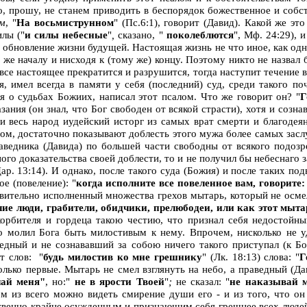
о, прошу, не станем приводить в беспорядок божественное и соб
ом
, "
На восьмиструнном
"
(Пс.6:1), говорит (Давид). Какой же эт
лы ("
и силы небесные
"
,
сказано, "
поколеблются
", Мф. 24:29),
а обновление жизни будущей. Настоящая жизнь не что иное, как одн
 же началу и нисходя к (тому же) концу. Поэтому никто не назвал
все настоящее прекратится и разрушится, тогда наступит течение во
, имел всегда в памяти у себя (последний) суд, среди такого по
 о судьбах Божиих, написал этот псалом. Что же говорит он? "
Г
ания (он знал, что Бог свободен от всякой страсти), хотя и созна
и весь народ иудейский исторг из самых врат смерти и благодеян
ом, достаточно показывают доблесть этого мужа более самых заслуг
аведника (Давида) по большей части свободны от всякого подозре
ого доказательства своей доблести, то и не получил бы небеснаго 
 Цар. 13:14). И однако, после такого суда (Божия) и после таких 
е (повеление): "
когда исполните все повеленное вам, говорите
йствительно исполненный множества грехов мытарь, который не осме
чие люди, грабители, обидчики, прелюбодеи, или как этот мыта
скорбителя и гордеца такою честию, что признал себя недостойны
ячо молил Бога быть милостивым к нему. Впрочем, нисколько не у
аведный и не сознававший за собою ничего такого приступал (к Б
т слов: "
будь милостив ко мне грешнику
"
(Лк. 18:13) слова: "
Г
ько первые. Мытарь не смел взглянуть на небо, а праведный (Дав
чай меня"
, но:"
не в ярости Твоей
"
;
не сказал: "
не наказывай 
 из всего можно видеть смирение души его - и из того, что он 
твенно крайне осужденным и признающим себя грешнее всех людей. 