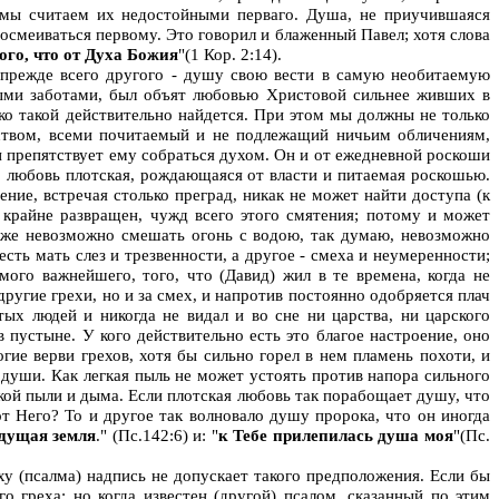
 мы считаем их недостойными перваго. Душа, не приучившаяся
осмеиваться первому. Это говорил и блаженный Павел; хотя слова
го, что от Духа Божия
"(1 Кор. 2:14).
и прежде всего другого - душу свою вести в самую необитаемую
ыми заботами, был объят любовью Христовой сильнее живших в
ько такой действительно найдется. При этом мы должны не только
инством, всеми почитаемый и не подлежащий ничьим обличениям,
и препятствует ему собраться духом. Он и от ежедневной роскоши
го любовь плотская, рождающаяся от власти и питаемая роскошью.
ние, встречая столько преград, никак не может найти доступа (к
е крайне развращен, чужд всего этого смятения; потому и может
аже невозможно смешать огонь с водою, так думаю, невозможно
ь мать слез и трезвенности, а другое - смеха и неумеренности;
ого важнейшего, того, что (Давид) жил в те времена, когда не
другие грехи, но и за смех, и напротив постоянно одобряется плач
тых людей и никогда не видал и во сне ни царства, ни царского
в пустыне. У кого действительно есть это благое настроение, оно
огие верви грехов, хотя бы сильно горел в нем пламень похоти, и
 души. Как легкая пыль не может устоять против напора сильного
кой пыли и дыма. Если плотская любовь так порабощает душу, что
т Него? То и другое так волновало душу пророка, что он иногда
ждущая земля
." (Пс.142:6) и: "
к Тебе прилепилась душа моя
"(Пс.
рху (псалма) надпись не допускает такого предположения. Если бы
о греха; но когда известен (другой) псалом, сказанный по этим