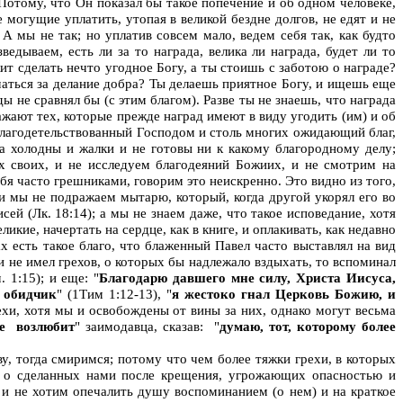
Потому, что Он показал бы такое попечение и об одном человеке,
могущие уплатить, утопая в великой бездне долгов, не едят и не
 А мы не так; но уплатив совсем мало, ведем себя так, как будто
дываем, есть ли за то награда, велика ли награда, будет ли то
 сделать нечто угодное Богу, а ты стоишь с заботою о награде?
иматься за делание добра? Ты делаешь приятное Богу, и ищешь еще
ы не сравнял бы (с этим благом). Разве ты не знаешь, что награда
ажают тех, которые прежде наград имеют в виду угодить (им) и об
облагодетельствованный Господом и столь многих ожидающий благ,
да холодны и жалки и не готовы ни к какому благородному делу;
 своих, и не исследуем благодеяний Божиих, и не смотрим на
я часто грешниками, говорим это неискренно. Это видно из того,
 и мы не подражаем мытарю, который, когда другой укорял его во
исей (Лк. 18:14); а мы не знаем даже, что такое исповедание, хотя
икие, начертать на сердце, как в книге, и оплакивать, как недавно
 есть такое благо, что блаженный Павел часто выставлял на вид
и не имел грехов, о которых бы надлежало вздыхать, то вспоминал
. 1:15); и еще: "
Благодарю давшего мне силу, Христа Иисуса,
и обидчик
" (1Тим 1:12-13), "
я жестоко гнал Церковь Божию, и
рехи, хотя мы и освобождены от вины за них, однако могут весьма
ее
возлюбит
" заимодавца, сказав: "
думаю, тот, которому более
у, тогда смиримся; потому что чем более тяжки грехи, в которых
и о сделанных нами после крещения, угрожающих опасностью и
е и не хотим опечалить душу воспоминанием (о нем) и на краткое