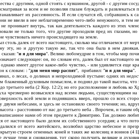
ества с другими, одной стоять с кувшином, другой - с другим сосуд
исматривая за всем и не позволяя глазам блуждать и развлекаться
станавливает их рассеянность. И если случатся ей, собравшись к 
 они не ввели в нее неблаговременно чего-либо ненужного, и тем 
 не проникает внутрь, так как деятельность каждого из этих чле
овали не только того, что другие проходили пред их глазами, но
 не чувствовать ничего происходящего на земле.
л столь далек от всего настоящего, сколько мы отличаемся от мертв
ну эту, но и другую такую же, так что она была в нем двоякая.
сказав: "
и я для мира
". Велико любомудрие в том, чтобы мир поч
начает следующее: он, по словам его, далек был от настоящего не
однако имеет другое какое-либо чувство, - или удивляется еще кр
н к словам: : "
для меня мир распят
",
прибавил: "
и я для мира
".
инах, о лесах, о долинах и непроходимой пустыне: одних их недос
м блаженный духовным помыслом, и поднял до такой высоты, что это
о третьего неба (2 Кор. 12:2); но его расположение и любовь ко Х
уха чрезмерно возвысился над всеми людьми, существующими на з
поверхность всей земли и поднявшись вверх, прошло со всех сторо
у двумя небесами, и здесь не остановило своего течения; но, вдр
ысота - расстоянию от нас до третьего неба . Впрочем, и таким об
в написанное нами об этом предмете к Димитрию. Так должно любит
я от настоящего было делом их собственного усердия; а что пото
далился от всего житейского, возлюбил царство небесное и презре
окрытую строем огненных коней и таких же колесниц и воинов (4 Ц
не лучше тени и сновидения, тот скоро получить великие и духов