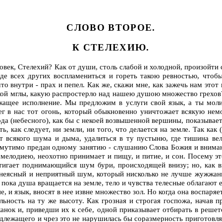
СЛОВО ВТОРОЕ.
К СТЕЛЕХИЮ.
овек, Стелехий? Как от души, столь слабой и холодной, произойти
е всех других воспламениться и гореть такою ревностью, чтобы
что внутри - прах и пепел. Как же, скажи мне, как зажечь нам этот
ликой мглы, какую распростерло над нашею душою множество грехов?
длежащее исполнение. Мы предложим в услуги свой язык, а ты 
ег в нас тот огонь, который обыкновенно уничтожает всякую немо
вода (небесного), как бы с некоей возвышенной вершины, показыва
, как следует, ни земли, ни того, что делается на земле. Так как 
 всякого шума и дыма, удалиться в ту пустыню, где тишина вели
змутимо предан одному занятию - слушанию Слова Божия и вниман
ю мелодиею, неохотно принимает и пищу, и питие, и сон. Посему э
стигает поднимающийся шум бури, происходящей внизу; но, как 
то неясный и неприятный шум, который нисколько не лучше жужжани
 пока душа вращается на земле, тело и чувства телесные облагают
ие, и язык, вносят в нее извне множество зол. Но когда она воспар
ельность на ту же высоту. Как грозная и строгая госпожа, начав 
жанок и, приведши их к себе, одной приказывает отбирать в решет
лежащего и чрез это не нарушилась бы соразмерность приготовляем