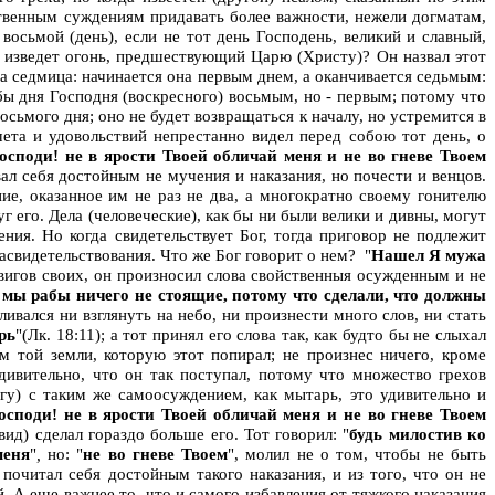
ственным суждениям придавать более важности, нежели догматам,
о восьмой (день), если не тот день Господень, великий и славный,
 и изведет огонь, предшествующий Царю (Христу)? Он назвал этот
а седмица: начинается она первым днем, а оканчивается седьмым:
 бы дня Господня (воскресного) восьмым, но - первым; потому что
сьмого дня; оно не будет возвращаться к началу, но устремится в
чета и удовольствий непрестанно видел перед собою тот день, о
осподи! не в ярости Твоей обличай меня и не во гневе Твоем
вал себя достойным не мучения и наказания, но почести и венцов.
ие, оказанное им не раз не два, а многократно своему гонителю
 его. Дела (человеческие), как бы ни были велики и дивны, могут
ния. Но когда свидетельствует Бог, тогда приговор не подлежит
засвидетельствования. Что же Бог говорит о нем? "
Нашел Я мужа
подвигов своих, он произносил слова свойственныя осужденным и не
: мы рабы ничего не стоящие, потому что сделали, что должны
ливался ни взглянуть на небо, ни произнести много слов, ни стать
рь
"(Лк. 18:11); а тот принял его слова так, как будто бы не слыхал
м той земли, которую этот попирал; не произнес ничего, кроме
дивительно, что он так поступал, потому что множество грехов
огу) с таким же самоосуждением, как мытарь, это удивительно и
осподи! не в ярости Твоей обличай меня и не во гневе Твоем
ид) сделал гораздо больше его. Тот говорил: "
будь милостив ко
меня
"
,
но: "
не во гневе Твоем
", молил не о том, чтобы не быть
почитал себя достойным такого наказания, и из того, что он не
А еще важнее то, что и самого избавления от тяжкого наказания