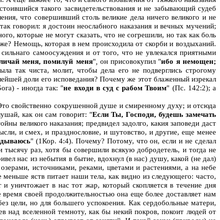
достоившийся такого засвидетельствования и не забывающий судеб
ления, что совершивший столь великие дела ничего великого и не
 так говорил: я достоин неослабного наказания и вечных мучений;
го, которые не могут сказать, что не согрешили, но так как боль
же? Немощь, которая в нем происходила от скорби и воздыханий.
 сильнаго самоосуждения и от того, что не увлекался приятными
бличай меня, помилуй меня
"
,
он присовокупил "
ибо я немощен;
 была так чиста, молит, чтобы дела его не подверглись строгому
алейшей доли его исповедания? Почему же этот блаженный изрекал
га) - иногда так: "
не входи в суд с рабом Твоим
" (Пс. 142:2); а
 Это свойственно сокрушенной душе и смиренному духу; и отсюда
ушай, как он сам говорит: "
Если Ты, Господи, будешь замечать
ойны великого наказания; предвидел задолго, какия заповеди даст
сли, и смех, и празднословие, и шутовство, и другие, еще менее
авдываюсь
" (1Кор. 4:4). Почему? Потому, что он, если и не сделал
 тысячу раз, хотя бы совершили всякую добродетель, и тогда не
ел нас из небытия в бытие, вдохнул (в нас) душу, какой (не дал)
озерами, источниками, реками, цветами и растениями, а на небе
е меньше яств питает наши тела, как видно из следующего: часто,
и уничтожает в нас тот жар, который скопляется в течение дня
ее время своей продолжительностью она еще более доставляет нам
ез цели, но для большего успокоения. Как сердобольные матери,
ев над вселенной темноту, как бы некий покров, покоит людей от