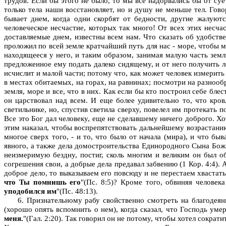
трудов. Если бы этого не было, то мы все надорвались бы от суе
только тела наши восстановляет, но и душу не меньше тел. Гово
бывает днем, когда одни скорбят от бедности, другие жалуют
человеческое несчастие, которых так много! От всех этих несчас
доставляемые днем, известны всем нам. Что сказать об удобст
проложил по всей земле кратчайший путь для нас - море, чтобы м
находящееся у него, и таким образом, занимая малую часть земл
предложенное ему подать далеко сидящему, и от него получить ле
исчислит и малой части; потому что, как может человек измери
в местах обитаемых, на горах, на равнинах; посмотри на разнообр
земля, море и все, что в них. Как если бы кто построил себе бл
он царствовал над всем. И еще более удивительно то, что кров
светильнике, но, спустив светила сверху, повелел им протекать п
Все это Бог дал человеку, еще не сделавшему ничего доброго. Хот
этим наказал, чтобы воспрепятствовать дальнейшему возрастани
многое сверх того, - и то, что было от начала (мира), и что бы
явного, а также дела домостроительства Единородного Сына Божи
неизмеримую бездну, постиг, сколь многим и великим он был о
согрешения свои, а добрые дела предавал забвению (1 Кор. 4:4). 
доброе дело, то выказываем его повсюду и не перестаем хвастать
что Ты помнишь его
"(Пс. 8:5)? Кроме того, обвиняя человека
уподобился им
"(Пс. 48:13).
6. Признательному рабу свойственно смотреть на благодеяни
(хорошо опять вспомнить о нем), когда сказал, что Господь умер 
меня.
"(Гал. 2:20). Так говорил он не потому, чтобы хотел сокра