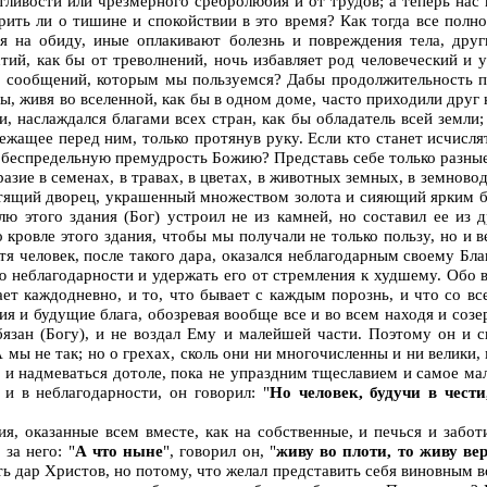
тливости или чрезмерного сребролюбия и от трудов; а теперь нас 
рить ли о тишине и спокойствии в это время? Как тогда все полн
ся на обиду, иные оплакивают болезнь и повреждения тела, друг
тий, как бы от треволнений, ночь избавляет род человеческий и у
ве сообщений, которым мы пользуемся? Дабы продолжительность п
ы, живя во вселенной, как бы в одном доме, часто приходили друг
и, наслаждался благами всех стран, как бы обладатель всей земли
жащее перед ним, только протянув руку. Если кто станет исчислят
ть беспредельную премудрость Божию? Представь себе только разны
азие в семенах, в травах, в цветах, в животных земных, в земновод
естящий дворец, украшенный множеством золота и сияющий ярким бле
лю этого здания (Бог) устроил не из камней, но составил ее из 
о кровле этого здания, чтобы мы получали не только пользу, но и 
я человек, после такого дара, оказался неблагодарным своему Благ
ю неблагодарности и удержать его от стремления к худшему. Обо
вает каждодневно, и то, что бывает с каждым порознь, и что со в
я и будущие блага, обозревая вообще все и во всем находя и соз
бязан (Богу), и не воздал Ему и малейшей части. Поэтому он и с
А мы не так; но о грехах, сколь они ни многочисленны и ни велики,
 и надмеваться дотоле, пока не упраздним тщеславием и самое мало
 и в неблагодарности, он говорил: "
Но человек, будучи в чест
я, оказанные всем вместе, как на собственные, и печься и забот
за него: "
А что ныне
", говорил он, "
живу во плоти, то живу в
тить дар Христов, но потому, что желал представить себя виновным 