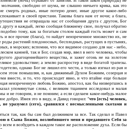
поневоле (ночь) отрывает от занятий. И такой закон (природы) не
о молчания, свободно от шума, не слышно ничьего крика, как это
ие смерть родных, иные потерю денег, иные другое какое-либо
спокаивает в своей пристани. Таковы блага нам от ночи; а блага,
утешествия не отвращала нас от сообщения друга с другом, Бог
 к другу и каждый, легко сообщая ближнему свое, получал обратно
; подобно тому, как за богатым столом каждый гость может и сам
ь и все прочие (блага), то найдет неизреченное множество их, не
е роды растений плодоносных, бесплодных, растущих в пустынях,
ных, в морских; вспомни, что все видимое создано для нас - небо,
ском камней, так и Бог, создав мир, ввел в него человека, чтобы
другого драгоценнейшего вещества, и зажег огонь не на золотом
великое удовольствие; а землю распростер в виде богатой трапезы.
одетелю, однако Бог не лишил его чести, а только изгнал из рая и
 всем этом помышляя, и, как движимый Духом Божиим, созерцая и
семи вместе, и то, что происходит явно, и что втайне еще больше
ерцая неизреченную любовь Божию, апостол, как бы низвергшись в
казал упомянутые слова, с великим тщанием исследовал и малая
 мы и не говорим, и не помним; а если сделаем какое-нибудь малое
е добро. Имея это в виду, и Давид говорил: "
что [есть] человек,
и, не уразумел (сего), сравнялся с несмысленными скотами и
иться так, как бы сам был должником за все. Так сделал и Павел
ерою в Сына Божия, возлюбившего меня и предавшего Себя за
во всем и возбудить в каждом такое же расположение духа. Если бы