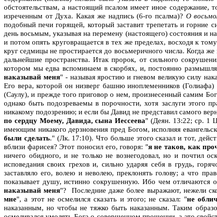
обстоятельствам, а настоящий псалом имеет иное содержание, т
изреченным от Духа. Какая же надпись (6-го псалма)?
О восьм
подобный печи горящей, который заставит трепетать и горние си
день восьмым, указывая на перемену (настоящего) состояния и н
и потом опять круговращается в тех же пределах, восходя к тому
круг седмицы не простирается до восьмеричного числа. Когда же 
дальнейшие пространства. Итак пророк, от сильного сокрушения
котором мы едва вспоминаем в скорбях, и, постоянно размышляя
наказывай меня
"
-
называя яростию и гневом великую силу наказ
Его вера, которой он низверг башню иноплеменников (Голиафа) 
(Саулу), и прежде того приговор о нем, произнесенный самим Бог
однако быть подозреваемы в порочности, хотя заслуги этого пр
никакому подозрению; и если бы Давид не представил самого верн
по сердцу Моему, Давида, сына Иессеева
"
(Деян. 13:22; ср. 1
имеющим никакого дерзновения пред Богом, исполняя евангельско
были сделать
." (Лк. 17:10). Что больше этого сказал и тот, де
вблизи фарисея? Этот поносил его, говоря: "
я не таков, как про
ничего обидного, и не только не вознегодовал, но и почтил о
исповедания своих грехов и, сильно ударяя себя в грудь, гор
заставляло его, волею и неволею, преклонять голову; а что пр
показывает душу, истинно сокрушенную. Ибо чем отличаются о
наказывай меня
"? Последние даже более выражают, нежели скол
мне
", а этот не осмелился сказать и этого; не сказал: "
не обли
наказанным, но чтобы не тяжко быть наказанным. Таким образом
осмеливался умолять Бога о совершенном прощении, а это свойс