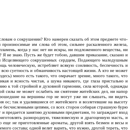
 словам о сокрушении? Кто намерен сказать об этом предмете что-
 произносимые им слова об этом, сильнее раскаленного железа,
 пламень, когда у нас нет ни искры, ни подложенного вещества, ни
 Я не знаю. Пусть же будет тобою, давшим приказание, сказано и
моли Исцеляющего сокрушенных сердцем, Подающего малодушным
щь человеческую, истребляет всякую сонливость, беспечность и
ет всю суетность и обманчивость настоящей жизни. А кто не может
(здесь) много есть такого, что омрачает зрение, много такого, что
кая и ясность чистая, а шума никакого, где глаза пристально и
ию к той стройной и духовной гармонии, сила которой, однажды
той силы не может ослабить ни смятение житейских дел, ни напор
взошедшие на вершины гор не могут уже ни слышать, ни видеть
я ос; так и удалившиеся от житейского и возлетевшие на высоту
 ее бесчисленными цепями, со всех сторон собирая страшную бурю
яет и предается занятию духовными предметами, то заграждает вход
приготовлять разнородную, тяжеловесную и драгоценную масть, и
о еще не приготовленные ароматы, другой взять безмен и весы и
ого состава; одной велит варить, что нужно, другой тереть, что