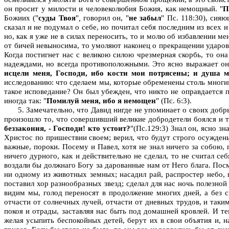
он просит у милости и человеколюбия Божия, как немощный. "
П
Божиих ("
суды Твоя
"
,
говорил он, "
не забыл
"
Пс. 118:30), сияю
сказал и не подумал о себе, но почитал себя последним из всех 
но, как я уже не в силах переносить, то и молю об избавлении м
от бичей невыносима, то умоляют наконец о прекращении ударов
Когда постигнет нас с великою силою чрезмерная скорбь, то он
надеждами, но всегда противоположными. Это ясно выражает он 
исцели меня, Господи, ибо кости мои потрясены; и душа м
исследованию: что сделаем мы, которые обременены столь многим
такое исповедание? Он был убежден, что никто не оправдается пр
иногда так: "
Помилуй меня, ибо я немощен
"
(Пс. 6:3).
5. Замечательно, что Давид нигде не упоминает о своих доб
произошло то, что совершивший великие добродетели боялся и тр
беззакония, - Господи! кто устоит?
"(Пс.129:3) Знал он, ясно з
Христос по пришествии своем; верил, что будут строго осуждены
важные, пороки. Посему и Павел, хотя не знал ничего за собою, г
ничего дурного, как и действительно не сделал, то не считал 
воздали бы должнаго Богу за дарованные нам от Него блага. Посм
ни одному из животных земных; насадил рай, распростер небо, 
поставил хор разнообразных звезд; сделал для нас ночь полезной
видим мы, голод переносят в продолжение многих дней, а без 
отчасти от солнечных лучей, отчасти от дневных трудов, и таки
покоя и отрады, заставляя нас быть под домашней кровлей. И т
желая усыпить беспокойных детей, берут их в свои объятия и, н