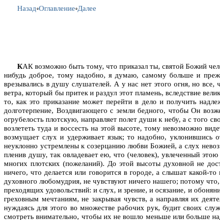
Назад
◦
Оглавление
◦
Далее
К
АК возможно быть тому, что приказал ты, святой Божий чел
нибудь доброе, тому надобно, я думаю, самому больше и прежд
врезывались в душу слушателей. А у нас нет этого огня, но все, 
ветра, который бы притек и раздул этот пламень, вследствие ве
то, как это приказание может перейти в дело и получить на
долготерпение, Воздвигающего с земли бедного, чтобы Он возж
огрубелость плотскую, направляет полет души к небу, а с того с
возлететь туда и воссесть на этой высоте, тому невозможно видеть
возмущает слух и удерживает язык; то надобно, уклонившись от
неуклонно устремлены к созерцанию любви Божией, а слух нево
пленив душу, так овладевает ею, что (человек), увлеченный это
многих плотских (пожеланий). До этой высоты духовной не до
ничего, что делается или говорится в городе, а слышат какой-
духовного любомудрия, не чувствуют ничего нашего; потому что,
преходящих удовольствий: и слух, и зрение, и осязание, и обонян
греховным мечтаниям, не закрывая чувств, а направляя их деят
нуждаясь для этого во множестве рабочих рук, будит своих слу
смотреть внимательно, чтобы их не вошло меньше или больше над