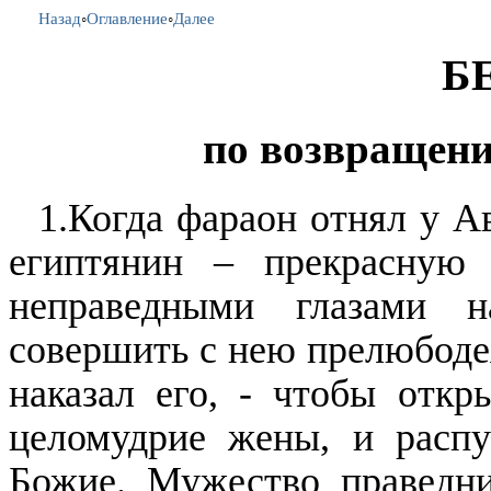
Назад
◦
Оглавление
◦
Далее
Б
по возвращени
1.Когда фараон отнял у А
египтянин – прекрасную 
неправедными глазами 
совершить с нею прелюбодея
наказал его, - чтобы откр
целомудрие жены, и распу
Божие. Мужество праведни