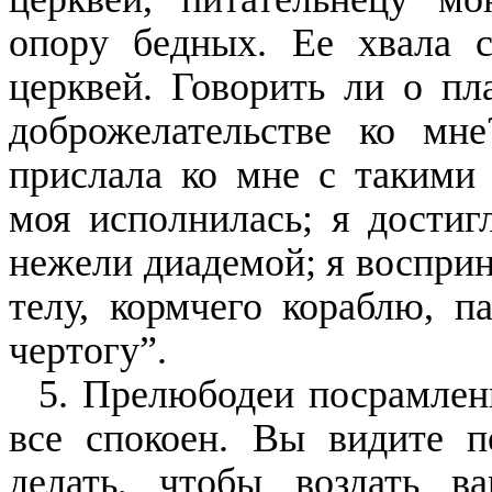
опору бедных. Ее хвала с
церквей. Говорить ли о пл
доброжелательстве ко мне
прислала ко мне с такими 
моя исполнилась; я достиг
нежели диадемой; я восприн
телу, кормчего кораблю, п
чертогу”.
5. Прелюбодеи посрамлены
все спокоен. Вы видите п
делать, чтобы воздать в