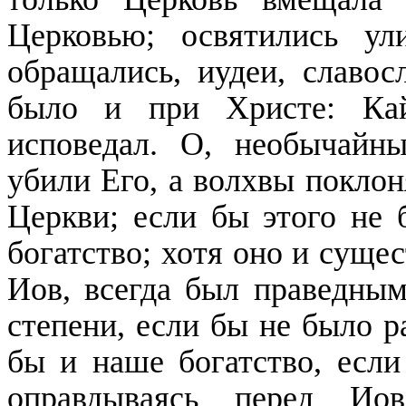
Церковью; освятились ул
обращались, иудеи, славос
было и при Христе: Кай
исповедал. О, необычайн
убили Его, а волхвы поклон
Церкви; если бы этого не 
богатство; хотя оно и суще
Иов, всегда был праведным
степени, если бы не было р
бы и наше богатство, если
оправдываясь перед Иов