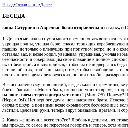
Назад
◦
Оглавление
◦
Далее
БЕСЕДА
когда Сатурнин и Аврелиан были отправлены в ссылку, и Г
1. Долго я молчал и спустя много времени опять возвратился к 
укрощал волны, утешал бурю, спасал терпящих кораблекрушение
падших, не только о плывущих при попутном ветре, но и о кол
оставлял вас, и везде ходил, увещевая, упрашивая, умоляя изба
безопасности и совершающим свое плавание в полном спокойстви
их от бедствий, а к вам прибыл, чтобы вы не подверглись бедст
встали; об этих, чтобы не пали; о тех, чтобы освободились от
постоянного в делах человеческих, но они подобны разъярен
Все исполнено смут и волнений; везде скалы и стремнины; вез
боится ближнего. Может быть, скоро наступит то время, которо
на лоне твоем стереги двери уст твоих
" (Мих. 7:5). Почему? П
(Иерем. 9:4). Нет верного друга, нет надежного брата. Исчезл
овечьих шкур, а под ними везде скрываются бесчисленные волк
льстили, целовали руки, теперь вдруг оказались врагами, и с
2. Какая же причина всего это7го? Любовь к деньгам, неистова
мы прежде, то самое не перестаем говорить и теперь, хотя мн