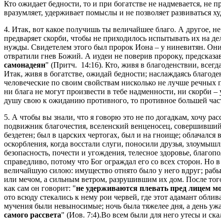
Кто ожидает бедности, то и при богатстве не надмевается, не 
вразумляет, удерживает помыслы и не позволяет развиваться ху
4. Итак, вот какое получишь ты величайшее благо. А другое, не
предваряет скорби, чтобы не приходилось испытывать их на де
нужды. Свидетелем этого был пророк Иона – у ниневитян. Он
отвратили гнев Божий. А иудеи не поверив пророку, предсказав
самонадеян
" (Притч. 14:16). Кто, живя в благоденствии, всег
Итак, живя в богатстве, ожидай бедности; наслаждаясь благоде
человеческие по своим свойствам нисколько не лучше речных п
ни блага не могут произвести в тебе надменности, ни скорби –
душу свою к ожиданию противного, то противное большей частью
5. А чтобы вы знали, что я говорю это не по догадкам, хочу р
подвижник благочестия, вселенский венценосец, совершивший 
бездетен; был в царских чертогах, был и на гноище; облачался
оскорбления, когда восстали слуги, поносили друзья, злоумышля
безопасность, почести и угождения, телесное здоровье, благопо
справедливо, потому что Бог ограждал его со всех сторон. Но в 
величайшую силою: имущество отнято было у него вдруг; раб
или мечом, а сильным ветром, разрушившим их дом. После того
как сам он говорит: "
не удерживаются плевать пред лицем м
ото всюду стекались к нему рои червей, где этот адамант облив
мучения были невыносимые; ночь была тяжелее дня, а день ужас
самого рассвета
" (Иов. 7:4).Во всем были для него утесы и с