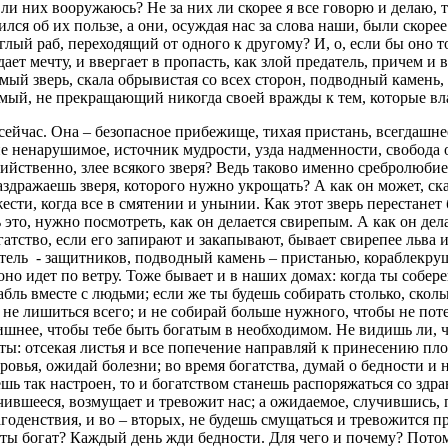
и них вооружаюсь? Не за них ли скорее я все говорю и делаю, т
ился об их пользе, а они, осуждая нас за слова наши, были скор
беглый раб, переходящий от одного к другому? И, о, если бы оно 
дает мечту, и ввергает в пропасть, как злой предатель, причем и
мый зверь, скала обрывистая со всех сторон, подводный камень
мый, не прекращающий никогда своей вражды к тем, которые вл
 сейчас. Она – безопасное прибежище, тихая пристань, всегдашне
е ненарушимое, источник мудрости, узда надменности, свобода о
убийственно, злее всякого зверя? Ведь таково именно сребролюбие
раздражаешь зверя, которого нужно укрощать? А как он может, с
жести, когда все в смятении и унынии. Как этот зверь перестанет
ь это, нужно посмотреть, как он делается свирепым. А как он де
огатство, если его запирают и закапывают, бывает свирепее льва 
датель - защитников, подводный камень – пристанью, кораблекру
о оно идет по ветру. Тоже бывает и в наших домах: когда ты собер
ь вместе с людьми; если же ты будешь собирать столько, сколько
 не лишиться всего; и не собирай больше нужного, чтобы не пот
злишнее, чтобы тебе быть богатым в необходимом. Не видишь ли, 
и ты: отсекая листья и все попечение направляй к принесению пл
ровья, ожидай болезни; во время богатства, думай о бедности и 
удешь так настроен, то и богатством станешь распоряжаться со з
ившееся, возмущает и тревожит нас; а ожидаемое, случившись,
агоденствия, и во – вторых, не будешь смущаться и тревожится п
ты богат? Каждый день жди бедности. Для чего и почему? Потому