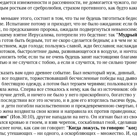
предается изнеженности и рассеянности, не домогается чужого, п
дым росткам от сребролюбия, страхом противного, как будто каки
 меньшее этого, состоит в том, что ты не будешь тяготиться бед
ле. Испытание потому и приходит, что не было ожидания: если б
и, по предсказанию пророка, ожидали подвергнуться невыносим
шему взятие Иерусалима, потерпели это бедствие: так "
Мудрый 
да готов быть бедным, тот не скоро сделается бедным; а в чем не
нствием, жди голода; пользуясь славой, жди бесславия; наслажда
отоков, быстролетние дыма, развивающегося в воздухе, и ничто
 унизить тебя; если ты не очень будешь занят настоящими блага
 и не случится с тобою, а если и случится, то не сильно тронет
ассказать вам одно древнее событие. Был некоторый муж, дивный
все подвиги, торжествовавший бесчисленные победы над дьявол
 в блестящую одежду, а потом был терзаем червями; пользовался
ла жена. Сперва все стекалось к нему, как бы из источников: об
лучие детей, и ничего не было у него прискорбного, богатство у
последствии все это исчезло, и в дом его вторглись тысячи бурь,
ы и дети погибли насильственною и преждевременною смертью, 
 жена воздвигла свои козни и направила их против праведника; т
оим
" (Иов.30:10), другие нападали на него. Он изгнан был из сво
ался кровью и гноем, и взяв черепок, соскабливал гной, сделавш
нее ночи, как сам он говорит: "
Когда ложусь, то говорю: "ког
калы; утешающих – ни одного, а оскорбляющих – множество. И, о