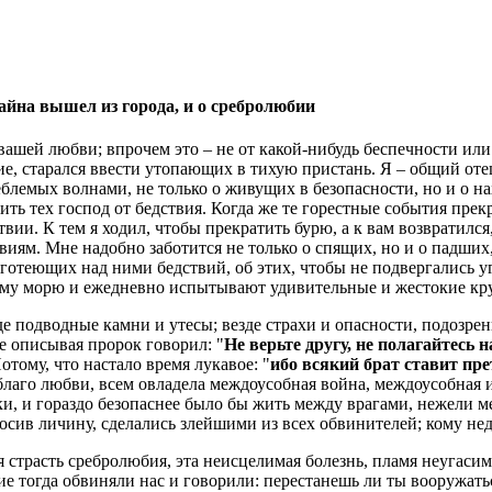
айна вышел из города, и о сребролюбии
вашей любви; впрочем это – не от какой-нибудь беспечности или 
, старался ввести утопающих в тихую пристань. Я – общий отец 
еблемых волнами, не только о живущих в безопасности, но и о н
вить тех господ от бедствия. Когда же те горестные события прек
и. К тем я ходил, чтобы прекратить бурю, а к вам возвратился, 
виям. Мне надобно заботится не только о спящих, но и о падших, 
 тяготеющих над ними бедствий, об этих, чтобы не подвергались
ному морю и ежедневно испытывают удивительные и жестокие кр
де подводные камни и утесы; везде страхи и опасности, подозре
е описывая пророк говорил: "
Не верьте другу, не полагайтесь 
отому, что настало время лукавое: "
ибо всякий брат ставит пре
о благо любви, всем овладела междоусобная война, междоусобная 
и, и гораздо безопаснее было бы жить между врагами, нежели м
бросив личину, сделались злейшими из всех обвинителей; кому н
я страсть сребролюбия, эта неисцелимая болезнь, пламя неугаси
огие тогда обвиняли нас и говорили: перестанешь ли ты вооружа