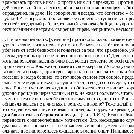
враждовать против них? Но против них ли я враждую? Против л
действительный опыт, что я, обличая и постоянно укоряя, забот
оправдались на деле. Не говорил ли я всегда, что богатство – 
губило! А теперь оно и оставляет без своего заступления, и пре
это неблагодарный раб, неутолимый человекоубийца, неукроти
бесчисленными ветрами, свирепый тиран, неприятель неумоли
3. Не такова бедность: [в ней все] противоположно сказанному
удовольствие, жизнь невозмутимая и безмятежная, благополучи
убегаете от этой бедности и гоняетесь за тем, что враждебно, 
всегда держишь при себе твоего постоянного врага? Для чего 
хоть ныне, когда падения близ нас, когда несчастие во всей све
произведет это. Как же он изменит свое зверство? Чтобы узнат
заключены во мрак, приходят в ярость и сильно злятся, так и б
посеешь в недра бедных, то этот зверь становится овцою, пре
бывает чрезмерно тяжел, то судно тонет, а когда соразмерен, т
случайное стечение неожиданных обстоятельств потопляет корабл
удобно пройдешь через волны. Итак, не желай большего, чтобы
вместе с тем не остаться без всякого имущества, но отсекай и
обнаруживалась не в листьях и ветвях, а в корне? Тоже делай 
то ожидай несчастий; во время тишины, жди бури; во время здо
дни богатства - о бедности и нужде
" (Сир. 18:25). Если ты б
переносить с непоколебимым мужеством. Зло, неожиданно случ
два блага: во – первых, ты не опьянеешь и не обезумеешь от бл
ожидать противного; здесь ожидание заменит опыт. Например: 