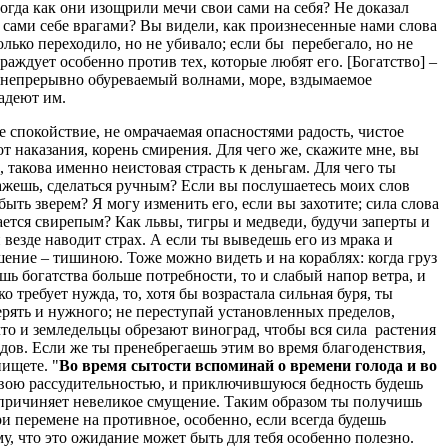
огда как они изощрили мечи свои сами на себя? Не доказал
ее сами себе врагами? Вы видели, как произнесенные нами слова
только переходило, но не убивало; если бы перебегало, но не
 враждует особенно против тех, которые любят его. [Богатство] –
, непрерывно обуреваемый волнами, море, вздымаемое
адеют им.
е спокойствие, не омрачаемая опасностями радость, чистое
т наказания, корень смирения. Для чего же, скажите мне, вы
, такова именно неистовая страсть к деньгам. Для чего ты
кажешь, сделаться ручным? Если вы послушаетесь моих слов
 быть зверем? Я могу изменить его, если вы захотите; сила слова
лается свирепым? Как львы, тигры и медведи, будучи заперты и
и везде наводит страх. А если ты выведешь его из мрака и
шение – тишиною. Тоже можно видеть и на кораблях: когда груз
ешь богатства больше потребности, то и слабый напор ветра, и
 требует нужда, то, хотя бы возрастала сильная буря, ты
ерять и нужного; не переступай установленных пределов,
что и земледельцы обрезают виноград, чтобы вся сила растения
одов. Если же ты пренебрегаешь этим во время благоденствия,
нищете. "
Во время сытости вспоминай о времени голода и во
дравою рассудительностью, и приключившуюся бедность будешь
 причиняет невеликое смущение. Таким образом ты получишь
ри перемене на противное, особенно, если всегда будешь
, что это ожидание может быть для тебя особенно полезно.