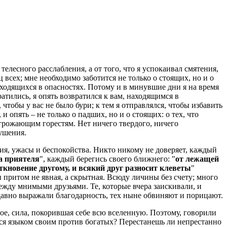
телесного расслабления, а от того, что я успокаивал смятения,
всех; мне необходимо заботится не только о стоящих, но и о
аходящихся в опасностях. Потому и в минувшие дни я на время
ратились, я опять возвратился к вам, находящимся в
чтобы у вас не было бури; к тем я отправлялся, чтобы избавить
и опять – не только о падших, но и о стоящих: о тех, что
 угрожающим горестям. Нет ничего твердого, ничего
ушения.
ния, ужасы и беспокойства. Никто никому не доверяет, каждый
на приятеля
", каждый берегись своего ближнего: "
от лежащей
ткновение другому, и всякий друг разносит клеветы
"
и притом не явная, а скрытная. Всюду личины без счету; много
ежду мнимыми друзьями. Те, которые вчера заискивали, и
едавно выражали благодарность, тех ныне обвиняют и порицают.
мое, сила, покорившая себе всю вселенную. Поэтому, говорили
ться языком своим против богатых? Перестанешь ли непрестанно