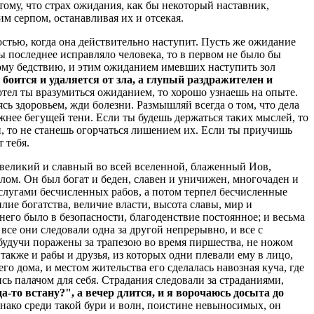
отому, что страх ожидания, как бы некоторый наставник,
м серпом, останавливая их и отсекая.
ностью, когда она действительно наступит. Пусть же ожидание
ы последнее исправляло человека, то в первом не было бы
ому бедствию, и этим ожиданием имевших наступить зол
боится и удаляется от зла, а глупый раздражителен и
 хотел ты вразумиться ожиданием, то хорошо узнаешь на опыте.
ясь здоровьем, жди болезни. Размышляй всегда о том, что дела
жнее бегущей тени. Если ты будешь держаться таких мыслей, то
ми, то не станешь огорчаться лишением их. Если ты приучишь
 тебя.
, великий и славный во всей вселенной, блаженный Иов,
ом. Он был богат и беден, славен и уничижен, многочаден и
 услугами бесчисленных рабов, а потом терпел бесчисленные
илие богатства, величие власти, высота славы, мир и
 него было в безопасности, благоденствие постоянное; и весьма
 все они следовали одна за другой непрерывно, и все с
будучи поражены за трапезою во время пиршества, не ножом
акже и рабы и друзья, из которых одни плевали ему в лицо,
его дома, и местом жительства его сделалась навозная куча, где
ись палачом для себя. Страдания следовали за страданиями,
да-то встану?", а вечер длится, и я ворочаюсь досыта до
днако среди такой бури и волн, поистине невыносимых, он