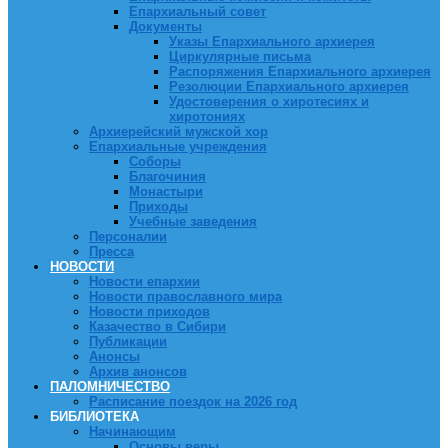
Епархиальный совет
Документы
Указы Епархиального архиерея
Циркулярные письма
Распоряжения Епархиального архиерея
Резолюции Епархиального архиерея
Удостоверения о хиротесиях и
хиротониях
Архиерейский мужской хор
Епархиальные учреждения
Соборы
Благочиния
Монастыри
Приходы
Учебные заведения
Персоналии
Пресса
НОВОСТИ
Новости епархии
Новости православного мира
Новости приходов
Казачество в Сибири
Публикации
Анонсы
Архив анонсов
ПАЛОМНИЧЕСТВО
Расписание поездок на 2026 год
БИБЛИОТЕКА
Начинающим
Основы веры