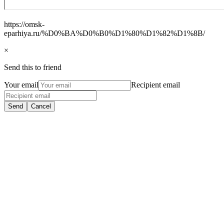
https://omsk-
eparhiya.ru/%D0%BA%D0%B0%D1%80%D1%82%D1%8B/
×
Send this to friend
Your email
Recipient email
Send
Cancel