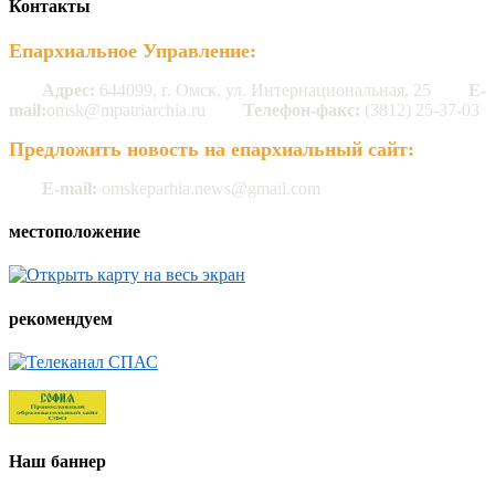
Контакты
Епархиальное Управление:
Адрес:
644099, г. Омск, ул. Интернациональная, 25
E-
mail:
omsk@mpatriarchia.ru
Телефон-факс:
(3812) 25-37-03
Предложить новость на епархиальный сайт:
E-mail:
omskeparhia.news@gmail.com
местоположение
рекомендуем
Наш баннер