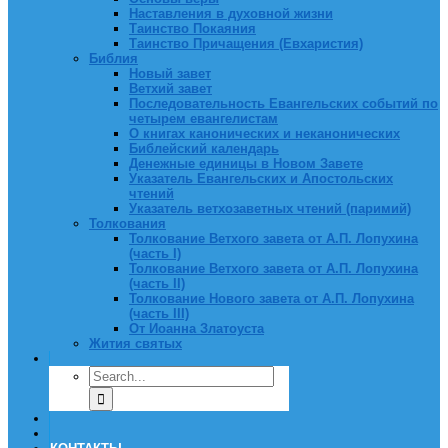
Наставления в духовной жизни
Таинство Покаяния
Таинство Причащения (Евхаристия)
Библия
Новый завет
Ветхий завет
Последовательность Евангельских событий по
четырем евангелистам
О книгах канонических и неканонических
Библейский календарь
Денежные единицы в Новом Завете
Указатель Евангельских и Апостольских
чтений
Указатель ветхозаветных чтений (паримий)
Толкования
Толкование Ветхого завета от А.П. Лопухина
(часть I)
Толкование Ветхого завета от А.П. Лопухина
(часть II)
Толкование Нового завета от А.П. Лопухина
(часть III)
От Иоанна Златоуста
Жития святых