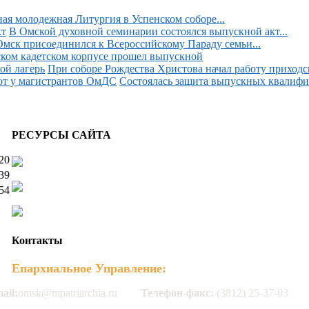
ая молодежная Литургия в Успенском соборе...
В Омской духовной семинарии состоялся выпускной акт...
Омск присоединился к Всероссийскому Параду семьи...
ком кадетском корпусе прошел выпускной
При соборе Рождества Христова начал работу приходск
Состоялась защита выпускных квалифи
РЕСУРСЫ САЙТА
20
39
54
Контакты
Епархиальное Управление:
ail:
omsk@mpatriarchia.ru
Телефон-факс:
(3812) 25-37-03