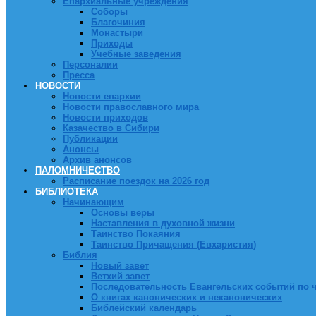
Епархиальные учреждения
Соборы
Благочиния
Монастыри
Приходы
Учебные заведения
Персоналии
Пресса
НОВОСТИ
Новости епархии
Новости православного мира
Новости приходов
Казачество в Сибири
Публикации
Анонсы
Архив анонсов
ПАЛОМНИЧЕСТВО
Расписание поездок на 2026 год
БИБЛИОТЕКА
Начинающим
Основы веры
Наставления в духовной жизни
Таинство Покаяния
Таинство Причащения (Евхаристия)
Библия
Новый завет
Ветхий завет
Последовательность Евангельских событий по 
О книгах канонических и неканонических
Библейский календарь