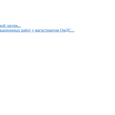
ой лагерь...
кационных работ у магистрантов ОмДС...