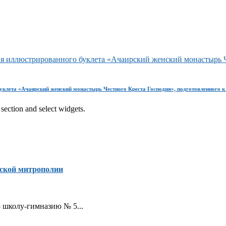
 иллюстрированного буклета «Ачаирский женский монастырь Че
клета «Ачаирский женский монастырь Честного Креста Господня», подготовленного к 
section and select widgets.
ской митрополии
ую школу-гимназию № 5...