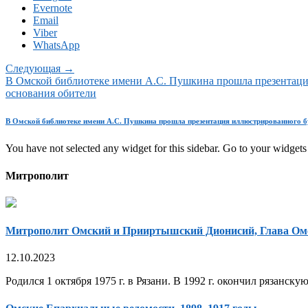
Evernote
Email
Viber
WhatsApp
Следующая →
В Омской библиотеке имени А.С. Пушкина прошла презентация
основания обители
В Омской библиотеке имени А.С. Пушкина прошла презентация иллюстрированного бу
You have not selected any widget for this sidebar. Go to your widgets 
Митрополит
Митрополит Омский и Прииртышский Дионисий, Глава Ом
12.10.2023
Родился 1 октября 1975 г. в Рязани. В 1992 г. окончил рязанск