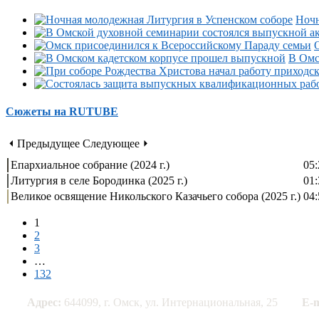
Ночн
В Омс
Сюжеты на RUTUBE
⏴ Предыдущее
Следующее ⏵
Епархиальное собрание (2024 г.)
05:
Литургия в селе Бородинка (2025 г.)
01:
Великое освящение Никольского Казачьего собора (2025 г.)
04:
1
2
3
…
132
Адрес:
644099, г. Омск, ул. Интернациональная, 25
E-m