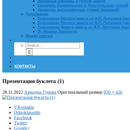
Денежные единицы в Новом Завете
Указатель Евангельских и Апостольских чтений
Указатель ветхозаветных чтений (паримий)
Толкования
Толкование Ветхого завета от А.П. Лопухина (част
Толкование Ветхого завета от А.П. Лопухина (част
Толкование Нового завета от А.П. Лопухина (часть
От Иоанна Златоуста
Жития святых
КОНТАКТЫ
Презентация буклета (1)
28.11.2022
Ариадна Гурова
Оригинальный размер
650 × 426
VKontakte
Odnoklassniki
Facebook
Twitter
Google+