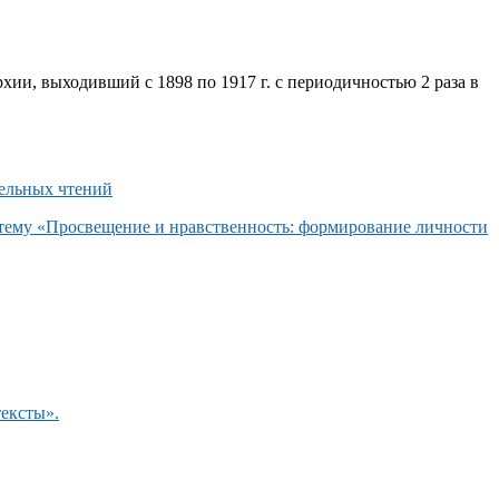
хии, выходивший с 1898 по 1917 г. с периодичностью 2 раза в
 тему «Просвещение и нравственность: формирование личности
тексты».