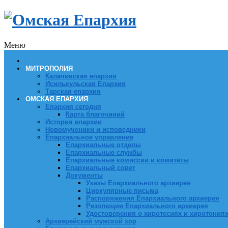
Меню
МИТРОПОЛИЯ
Калачинская епархия
Исилькульская Епархия
Тарская епархия
ОМСКАЯ ЕПАРХИЯ
Епархия сегодня
Карта благочиний
История епархии
Новомученики и исповедники
Епархиальное управление
Епархиальные отделы
Епархиальные службы
Епархиальные комиссии и комитеты
Епархиальный совет
Документы
Указы Епархиального архиерея
Циркулярные письма
Распоряжения Епархиального архиерея
Резолюции Епархиального архиерея
Удостоверения о хиротесиях и хиротония
Архиерейский мужской хор