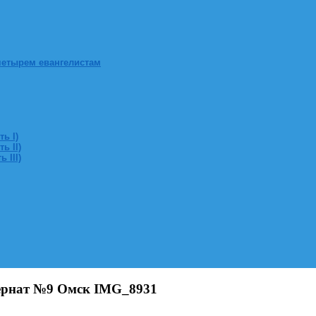
четырем евангелистам
ь I)
ь II)
 III)
тернат №9 Омск IMG_8931