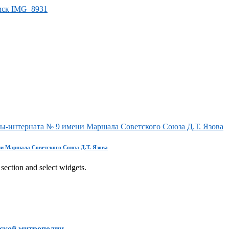
лы-интерната № 9 имени Маршала Советского Союза Д.Т. Язова
ни Маршала Советского Союза Д.Т. Язова
section and select widgets.
ской митрополии