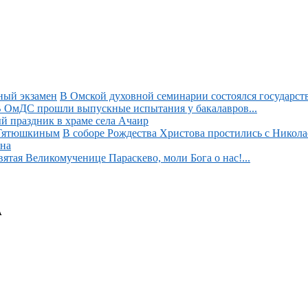
В Омской духовной семинарии состоялся государств
 ОмДС прошли выпускные испытания у бакалавров...
й праздник в храме села Ачаир
В соборе Рождества Христова простились с Никол
на
вятая Великомученице Параскево, моли Бога о нас!...
А