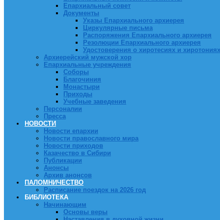
Епархиальный совет
Документы
Указы Епархиального архиерея
Циркулярные письма
Распоряжения Епархиального архиерея
Резолюции Епархиального архиерея
Удостоверения о хиротесиях и хиротония
Архиерейский мужской хор
Епархиальные учреждения
Соборы
Благочиния
Монастыри
Приходы
Учебные заведения
Персоналии
Пресса
НОВОСТИ
Новости епархии
Новости православного мира
Новости приходов
Казачество в Сибири
Публикации
Анонсы
Архив анонсов
ПАЛОМНИЧЕСТВО
Расписание поездок на 2026 год
БИБЛИОТЕКА
Начинающим
Основы веры
Наставления в духовной жизни