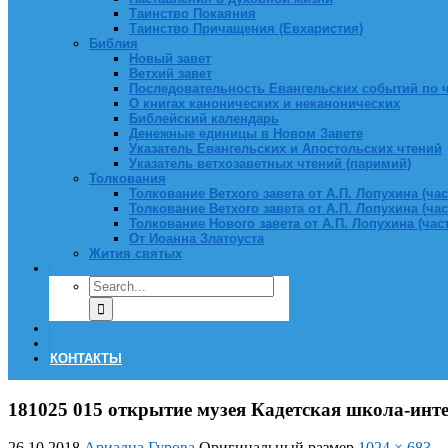
Таинство Покаяния
Таинство Причащения (Евхаристия)
Библия
Новый завет
Ветхий завет
Последовательность Евангельских событий по 
О книгах канонических и неканонических
Библейский календарь
Денежные единицы в Новом Завете
Указатель Евангельских и Апостольских чтений
Указатель ветхозаветных чтений (паримий)
Толкования
Толкование Ветхого завета от А.П. Лопухина (част
Толкование Ветхого завета от А.П. Лопухина (част
Толкование Нового завета от А.П. Лопухина (часть
От Иоанна Златоуста
Жития святых
КОНТАКТЫ
181025 015 открытие музея Кадетская школа-ин
26.10.2018
Ариадна Гурова
Оригинальный размер
1024 × 683