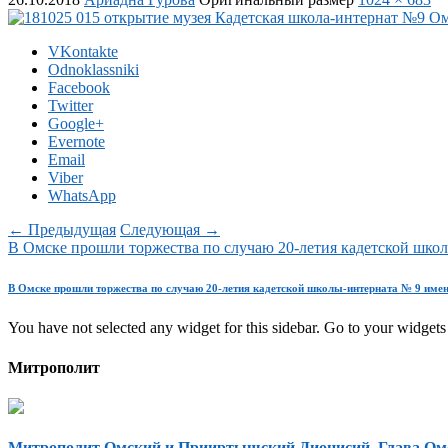
VKontakte
Odnoklassniki
Facebook
Twitter
Google+
Evernote
Email
Viber
WhatsApp
← Предыдущая
Следующая →
В Омске прошли торжества по случаю 20-летия кадетской шко
В Омске прошли торжества по случаю 20-летия кадетской школы-интерната № 9 име
You have not selected any widget for this sidebar. Go to your widgets 
Митрополит
Митрополит Омский и Прииртышский Дионисий, Глава Ом