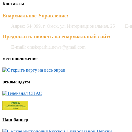
Контакты
Епархиальное Управление:
Адрес:
644099, г. Омск, ул. Интернациональная, 25
E-m
Предложить новость на епархиальный сайт:
E-mail:
omskeparhia.news@gmail.com
местоположение
рекомендуем
Наш баннер