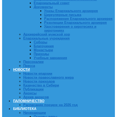
Епархиальный совет
Документы
Указы Епархиального архиерея
Циркулярные письма
Распоряжения Епархиального архиерея
Резолюции Епархиального архиерея
Удостоверения о хиротесиях и
хиротониях
Архиерейский мужской хор
Епархиальные учреждения
Соборы
Благочиния
Монастыри
Приходы
Учебные заведения
Персоналии
Пресса
НОВОСТИ
Новости епархии
Новости православного мира
Новости приходов
Казачество в Сибири
Публикации
Анонсы
Архив анонсов
ПАЛОМНИЧЕСТВО
Расписание поездок на 2026 год
БИБЛИОТЕКА
Начинающим
Основы веры