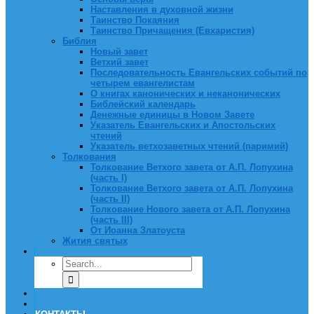
Наставления в духовной жизни
Таинство Покаяния
Таинство Причащения (Евхаристия)
Библия
Новый завет
Ветхий завет
Последовательность Евангельских событий по
четырем евангелистам
О книгах канонических и неканонических
Библейский календарь
Денежные единицы в Новом Завете
Указатель Евангельских и Апостольских
чтений
Указатель ветхозаветных чтений (паримий)
Толкования
Толкование Ветхого завета от А.П. Лопухина
(часть I)
Толкование Ветхого завета от А.П. Лопухина
(часть II)
Толкование Нового завета от А.П. Лопухина
(часть III)
От Иоанна Златоуста
Жития святых