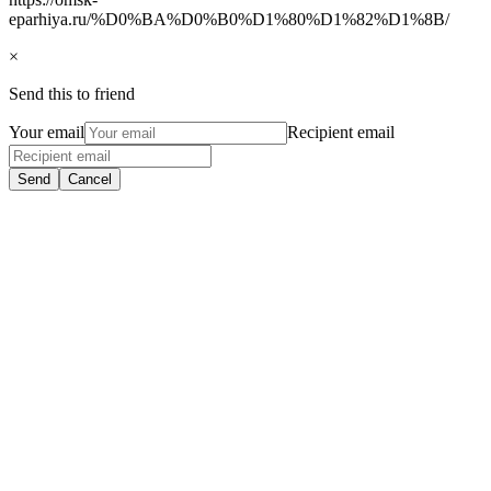
eparhiya.ru/%D0%BA%D0%B0%D1%80%D1%82%D1%8B/
×
Send this to friend
Your email
Recipient email
Send
Cancel