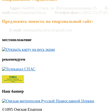
Адрес:
644099, г. Омск, ул. Интернациональная, 25
E-
mail:
omsk@mpatriarchia.ru
Телефон-факс:
(3812) 25-37-03
Предложить новость на епархиальный сайт:
E-mail:
omskeparhia.news@gmail.com
местоположение
рекомендуем
Наш баннер
©1895 Омская Епархия