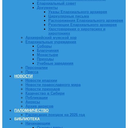
Епархиальный совет
Документы
Указы Епархиального архиерея
Циркулярные письма
Распоряжения Епархиального архиерея
Резолюции Епархиального архиерея
Удостоверения о хиротесиях и
хиротониях
Архиерейский мужской хор
Епархиальные учреждения
Соборы
Благочиния
Монастыри
Приходы
Учебные заведения
Персоналии
Пресса
НОВОСТИ
Новости епархии
Новости православного мира
Новости приходов
Казачество в Сибири
Публикации
Анонсы
Архив анонсов
ПАЛОМНИЧЕСТВО
Расписание поездок на 2026 год
БИБЛИОТЕКА
Начинающим
Основы веры