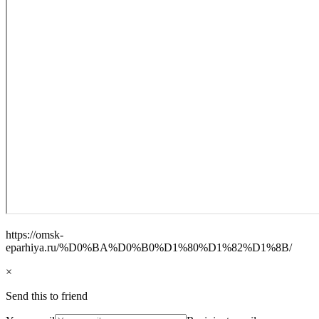
https://omsk-
eparhiya.ru/%D0%BA%D0%B0%D1%80%D1%82%D1%8B/
×
Send this to friend