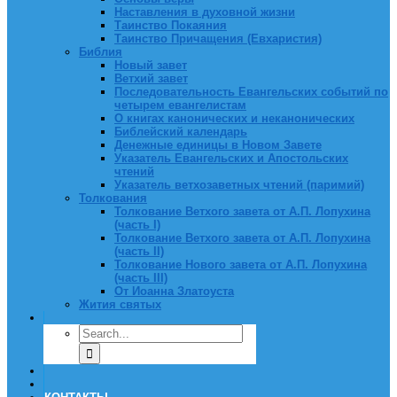
Наставления в духовной жизни
Таинство Покаяния
Таинство Причащения (Евхаристия)
Библия
Новый завет
Ветхий завет
Последовательность Евангельских событий по
четырем евангелистам
О книгах канонических и неканонических
Библейский календарь
Денежные единицы в Новом Завете
Указатель Евангельских и Апостольских
чтений
Указатель ветхозаветных чтений (паримий)
Толкования
Толкование Ветхого завета от А.П. Лопухина
(часть I)
Толкование Ветхого завета от А.П. Лопухина
(часть II)
Толкование Нового завета от А.П. Лопухина
(часть III)
От Иоанна Златоуста
Жития святых