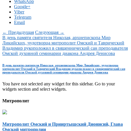
WhatsApp
Google+
Viber
Telegram
Email
← Предыдущая
Следующая →
В день памяти святителя Николая, архиепископа Мир
Ликийских, чудотворца митрополит Омский и Таврический
Владимир рукоположил в священнический сан преподавателя
Омской духовной семинарии диакона Андрея Денисова
В день памяти святителя Николая, архиепископа Мир Ликийских, чудотворца
митрополит Омский и Таврический Владимир рукоположил в священнический сан
преподавателя Омской духовной семинарии диакона Андрея Денисова
You have not selected any widget for this sidebar. Go to your
widgets section and select widgets.
Митрополит
Митрополит Омский и Прииртышский Дионисий, Глава
Омской митрополии