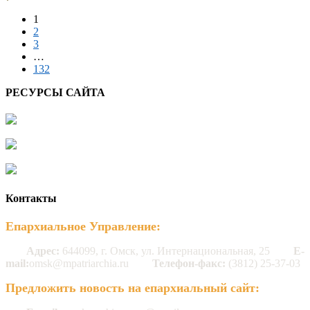
1
2
3
…
132
РЕСУРСЫ САЙТА
Контакты
Епархиальное Управление:
Адрес:
644099, г. Омск, ул. Интернациональная, 25
E-
mail:
omsk@mpatriarchia.ru
Телефон-факс:
(3812) 25-37-03
Предложить новость на епархиальный сайт: