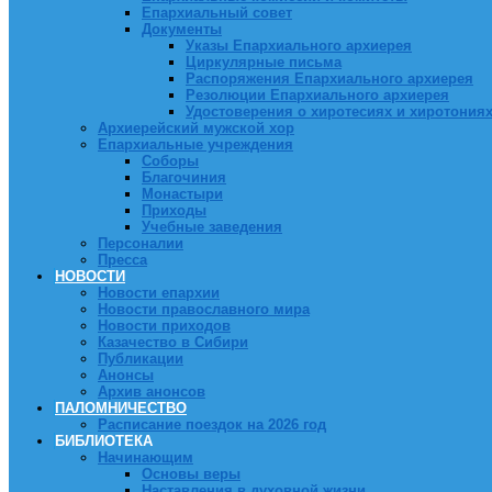
Епархиальный совет
Документы
Указы Епархиального архиерея
Циркулярные письма
Распоряжения Епархиального архиерея
Резолюции Епархиального архиерея
Удостоверения о хиротесиях и хиротония
Архиерейский мужской хор
Епархиальные учреждения
Соборы
Благочиния
Монастыри
Приходы
Учебные заведения
Персоналии
Пресса
НОВОСТИ
Новости епархии
Новости православного мира
Новости приходов
Казачество в Сибири
Публикации
Анонсы
Архив анонсов
ПАЛОМНИЧЕСТВО
Расписание поездок на 2026 год
БИБЛИОТЕКА
Начинающим
Основы веры
Наставления в духовной жизни