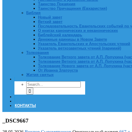
Таинство Покаяния
Таинство Причащения (Евхаристия)
Библия
Новый завет
Ветхий завет
Последовательность Евангельских событий по 
О книгах канонических и неканонических
Библейский календарь
Денежные единицы в Новом Завете
Указатель Евангельских и Апостольских чтений
Указатель ветхозаветных чтений (паримий)
Толкования
Толкование Ветхого завета от А.П. Лопухина (част
Толкование Ветхого завета от А.П. Лопухина (част
Толкование Нового завета от А.П. Лопухина (часть
От Иоанна Златоуста
Жития святых
КОНТАКТЫ
_DSC9667
28.05.2026
Виктор Сыромятников
Оригинальный размер
667 ×