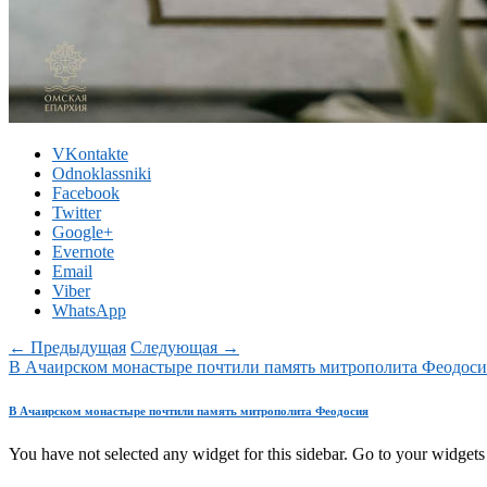
VKontakte
Odnoklassniki
Facebook
Twitter
Google+
Evernote
Email
Viber
WhatsApp
← Предыдущая
Следующая →
В Ачаирском монастыре почтили память митрополита Феодоси
В Ачаирском монастыре почтили память митрополита Феодосия
You have not selected any widget for this sidebar. Go to your widgets 