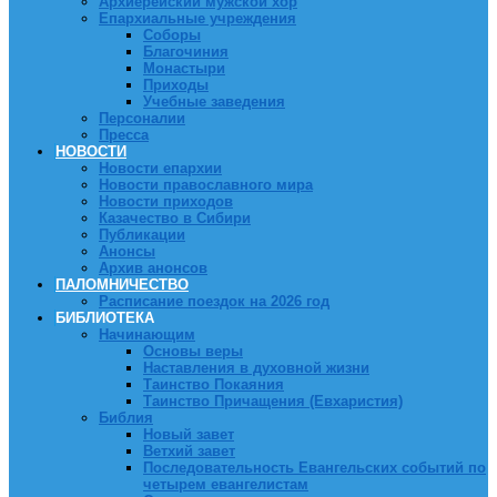
Архиерейский мужской хор
Епархиальные учреждения
Соборы
Благочиния
Монастыри
Приходы
Учебные заведения
Персоналии
Пресса
НОВОСТИ
Новости епархии
Новости православного мира
Новости приходов
Казачество в Сибири
Публикации
Анонсы
Архив анонсов
ПАЛОМНИЧЕСТВО
Расписание поездок на 2026 год
БИБЛИОТЕКА
Начинающим
Основы веры
Наставления в духовной жизни
Таинство Покаяния
Таинство Причащения (Евхаристия)
Библия
Новый завет
Ветхий завет
Последовательность Евангельских событий по
четырем евангелистам