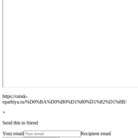
https://omsk-
eparhiya.ru/%D0%BA%D0%B0%D1%80%D1%82%D1%8B/
×
Send this to friend
Your email
Recipient email