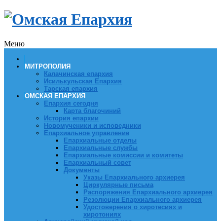
Меню
МИТРОПОЛИЯ
Калачинская епархия
Исилькульская Епархия
Тарская епархия
ОМСКАЯ ЕПАРХИЯ
Епархия сегодня
Карта благочиний
История епархии
Новомученики и исповедники
Епархиальное управление
Епархиальные отделы
Епархиальные службы
Епархиальные комиссии и комитеты
Епархиальный совет
Документы
Указы Епархиального архиерея
Циркулярные письма
Распоряжения Епархиального архиерея
Резолюции Епархиального архиерея
Удостоверения о хиротесиях и
хиротониях