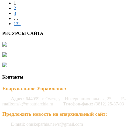
1
2
3
…
132
РЕСУРСЫ САЙТА
Контакты
Епархиальное Управление:
Адрес:
644099, г. Омск, ул. Интернациональная, 25
E-
mail:
omsk@mpatriarchia.ru
Телефон-факс:
(3812) 25-37-03
Предложить новость на епархиальный сайт:
E-mail:
omskeparhia.news@gmail.com