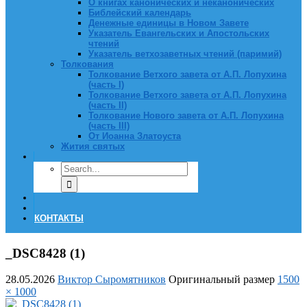
О книгах канонических и неканонических
Библейский календарь
Денежные единицы в Новом Завете
Указатель Евангельских и Апостольских
чтений
Указатель ветхозаветных чтений (паримий)
Толкования
Толкование Ветхого завета от А.П. Лопухина
(часть I)
Толкование Ветхого завета от А.П. Лопухина
(часть II)
Толкование Нового завета от А.П. Лопухина
(часть III)
От Иоанна Златоуста
Жития святых
КОНТАКТЫ
_DSC8428 (1)
28.05.2026
Виктор Сыромятников
Оригинальный размер
1500
× 1000